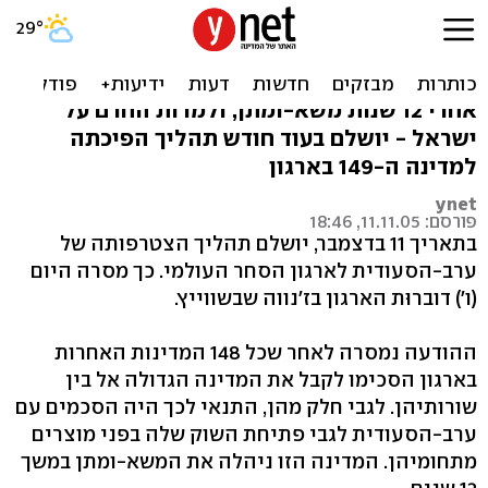
ערב-הסעודית מצטרפת
לארגון הסחר העולמי
אחרי 12 שנות משא-ומתן, ולמרות החרם על
ישראל - יושלם בעוד חודש תהליך הפיכתה
למדינה ה-149 בארגון
ynet
פורסם: 11.11.05, 18:46
בתאריך 11 בדצמבר, יושלם תהליך הצטרפותה של
ערב-הסעודית לארגון הסחר העולמי. כך מסרה היום
(ו') דוברוּת הארגון בז'נווה שבשווייץ.
ההודעה נמסרה לאחר שכל 148 המדינות האחרות
בארגון הסכימו לקבל את המדינה הגדולה אל בין
שורותיהן. לגבי חלק מהן, התנאי לכך היה הסכמים עם
ערב-הסעודית לגבי פתיחת השוק שלה בפני מוצרים
מתחומיהן. המדינה הזו ניהלה את המשא-ומתן במשך