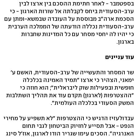
בספטמבר - לאחר חתימת ההסכם בין ארצו לבין
ערב-הסעודית ביחס לקבלתה אל שורות הארגון - כי
הסכמת ארה"ב מבוססת על העובדה שבמשא-ומתן עם
ערב-הסעודית נכללה הודעתה של הממלכה הערבית
כי יהיו לה יחסי מסחר עם כל המדינות שחברות
בארגון.
עוד עניינים
שר המסחר והתעשייה של ערב-הסעודית, האשם ע'
ימאני, הצהיר כי ארצו "תמיד האמינה בכלכלה
חופשית ובפעילות שוק ליבראלית"; הוא חוזה כי
"ההצטרפות (לארגון) תקדם עוד את תהליך השתלבות
המשק הסעודי בכלכלה העולמית".
עבדולעזיז הדגיש כי ההצטרפות "לא תשפיע על מחירי
הנפט - אבל תסייע לחזיוק הביטחון לגבי תחום
האנרגיה". הסכים עימו שגריר הודו לארגון, אוז'ל סינג