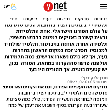
התלמידים מציגים: קשור
אותי, אהוב אותי
תלמידי י"ב בתיכון קציר ברחובות הכינו סרט גמר
על עולם הפורנו הישראלי. אחת התלמידות
נראית קשורה באזיקים למיטה בלבוש חושפני,
תלמידה אחרת אוחזת בויברטור, ותלמיד שולח יד
למכנסיו. הסרט זכה במקום הראשון בתחרות
בעיר, אך לא כולם נשארו אדישים: כמה תלמידות
אולפנה פרשו מההקרנה במחאה. המורה: נכון,
יש קטעים בוטים. אך ההורים היו בעד
מורן זליקוביץ'
פורסם: 02.01.06, 08:27
בודקים את תעשיית הפורנו, וגם את הקווים האדומים:
סרט שהכינו תלמידי י"ב בתיכון קציר ברחובות,
המנסה לבחון את תעשיית הפורנו, כולל כמה סצינות
שעוררו בעת הקרנתו בסוף השבוע את זעמן של כמה