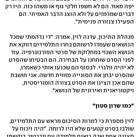
יפה מאוד. הם לא חשפו חלקי גוף או משהו כזה. היו רק
דברים שמרמזים על ולא הוצג הדבר האמיתי. הם
הפעילו צנזורה פנימית".
מנהלת התיכון, עדנה לוין, אמרה: "די נדהמתי שמכל
הנושאים שעמדו לרשותם בחרו התלמידים דווקא את
הנושא השנוי במחלוקת של סרטי הפורנוגרפיה. עוד
לפני הסרט שוחחנו על הבחירה. הם הבטיחו שהסרט
לא יהיה וולגרי. לבסוף הם שכנעו אותי כשאמרו,
שהסרט יבחן את הסוגייה מזווית חדשה. אני חושבת
שהם אכן הציגו את הסרט בצורה הומוריסטית,
ויקטוריאנית ואירונית של הנושא".
"כמו שרון סטון"
לוין מספרת כי למרות הסיכום מראש עם התלמידים,
שולבו בסרט קטעים שלא היו לרוחה. "היה ויכוח על
סצינה אחת שבה רואים תלמידה עם ויברטור. ביקשתי