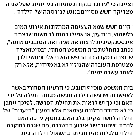
וציינה כי "מדובר בנקודת פתיחה בעייתית, שעל פניה
מצדיקה חשש מסויים בנוגע לגירסתה של הילדה".
"קיים חשש שמא העצימה המתלוננת אירוע תמים
כלשהוא, ביודעין, או אפילו בתום לב משום שרצתה
אינסטנקטיבית לרצות את אמה ואת הסובבים אותה",
נכתב בהחלטת בית המשפט המחוזי. "בסיטואציה
שנוצרה במקרה זה החשש הוא ריאלי וממשי ולכך
מצטרפת העובדה שהגילוי לא בא מיידית, אלא רק
לאחר עשרה ימים".
בית המשפט מוסיף וקובע, כי הרעיון המקורי באשר
לאפשרות שנעשה בילדה מעשה מגונה הועלה על ידי
האם וכי כך יש לראות את תחילת הפרשה. לפיכך ייתכן
כי לא מדובר בתלונה עצמאית אלא במעין "היענות" של
הילדה לחשד שקינן בלב האם. בנוסף, ערכה האם
לבתה "שחזור" של אירוע ההטרדה, מה שגרם לחוקרת
הילדים לגלות זהירות יתר בתשאול הילדה. בית