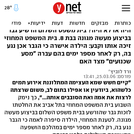
זיכוי נאשם במעשה מגונה:
"הילדה הגזימה בלחץ האם"
היה או לא היה? בית משפט השלום הרשיע גבר
בביצוע מעשה מגונה בבת 8. בית המשפט המחוזי
זיכה אותו וקבע: הילדה אישרה כי הגבר אכן נגע
בה, רק לאחר מספר ימים בהם עברה "מסע
שכנועים" מצד האם
ורד לוביץ'
פורסם: 25.03.06, 13:41
"קיים חשש שמא העצימה המתלוננת אירוע תמים
כלשהוא, ביודעין או אפילו בתום לב, משום שרצתה
לרצות את אמה ואת הסובבים אותה...",
כך נימק
השבוע בית המשפט המחוזי בתל אביב את החלטתו
לזכות גבר שהורשע בבית משפט השלום בביצוע מעשה
מגונה. לטענת המחוזי, הילדה סיפרה לאמה כי הגבר
נגע בה, רק לאחר מספר ימים במהלכם הושפעה