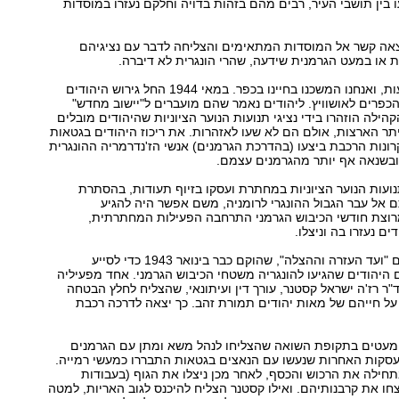
בין תושבי העיר, רבים מהם בזהות בדויה וחלקם נעזרו במוסדות
אה קשר אל המוסדות המתאימים והצליחה לדבר עם נציגיהם
ית או במעט הגרמנית שידעה, שהרי הונגרית לא דיברה.
חלפו ימים ושבועות, ואנחנו המשכנו בחיינו בכפר. במאי 1944 החל גירוש היהודים
כפרים לאושוויץ. ליהודים נאמר שהם מועברים ל"יישוב מחדש"
הילה הוזהרו בידי נציגי תנועות הנוער הציוניות שהיהודים מובלים
ר הארצות, אולם הם לא שעו לאזהרות. את ריכוז היהודים בגטאות
נות הרכבת ביצעו (בהדרכת הגרמנים) אנשי הז'נדרמריה ההונגרית
ובשנאה אף יותר מהגרמנים עצמם.
נועות הנוער הציוניות במחתרת ועסקו בזיוף תעודות, בהסתרת
 אל עבר הגבול ההונגרי לרומניה, משם אפשר היה להגיע
רוצת חודשי הכיבוש הגרמני התרחבה הפעילות המחתרתית,
ים נעזרו בה וניצלו.
בבודפשט פעל גם "ועד העזרה וההצלה", שהוקם כבר בינואר 1943 כדי לסייע
היהודים שהגיעו להונגריה משטחי הכיבוש הגרמני. אחד מפעיליה
"ר רז'ה ישראל קסטנר, עורך דין ועיתונאי, שהצליח לחלץ הבטחה
ל חייהם של מאות יהודים תמורת זהב. כך יצאה לדרכה רכבת
המעטים בתקופת השואה שהצליחו לנהל משא ומתן עם הגרמנים
עסקות האחרות שנעשו עם הנאצים בגטאות התבררו כמעשי רמייה.
חילה את הרכוש והכסף, לאחר מכן ניצלו את הגוף (בעבודות
צחו את קרבנותיהם. ואילו קסטנר הצליח להיכנס לגוב האריות, למטה