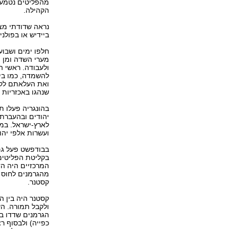
מהפליטים נטמעו 
הקהילה.
נראה שדודתי מצ
ביידיש או בפולנ
מערי השדה ומן ה
ולעבודה. ראשי הק
להשמדה, כמו בית
ואת העלאתם לקרו
שנהגו באכזריות 
בהונגריה פעלו ת
יהודים ובהעברתם
לארץ-ישראל. במ
ועשרות אלפי יהוד
בקליטת הפליטים 
המרכזיים היה הד
מהגרמנים לחוס ע
קסטנר.
קסטנר היה בין 
ולקבל תמורה. ה
הגרמנים שדדו בת
כפייה) ולבסוף ר