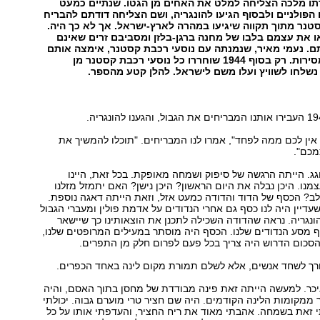
ודתו מלכה הצליחה למלט את האחים מן הגטו. שנתיים כמעט
 הפולניים ולבסוף הגיעו להונגריה, ושם הצליחה דודתם להבריח
נר מתוך תקווה שיגיעו במהרה לארץ-ישראל. אך לא כך היה.
ו את עצמם בלבו של מחנה ברגן-בלזן ומסביבם זרים שאינם
. נעמי מאיר, שנמנתה עם נוסעי רכבת קסטנר, אימצה אותם
וטיפלה בהם במסירות. רק בסוף 1944 שוחררו כל נוסעי רכבת קסטנר מן
שלחו לשוויץ ועלו משם לישראל. להלן קטע מהספר.
, אין לכם ממה לפחד", אמרו לנו המבריחים. "תוכלו להמשיך את
מכם".
ג. הייתה הרגשה של סיפוק ושמחה מאופקת. בכל זאת, היינו
צמנו. היכן נבלה את היום הראשון? היכן נישן? האם יתמזל מזלנו
לב? הכסף של הדוד והדודה כמעט אזל, וזאת הייתה דאגה נוספת.
דיין היה לנו כסף גם אחרי הנדודים על אדמת פולין ומעברי הגבול
הונגריה. נראה שהדודה השכילה לתכנן את הוצאותינו כך שיישאר
 מסע הנדודים שלנו. הכסף היה מוסתר במעילים המרופטים שלנו,
הסכום הדרוש היה צריך בכל פעם לפרום חלק מן התפרים.
רך לשחד אנשים, אלא לשלם תמורת מקום לינה באחד הכפרים.
יכר. למעשה הייתה זאת פינה מבודדת של מחסן בתוך האסם, והיה
ר ממקומות הלינה הקודמים. היה שם חציר טרי מוערם גבוה. יכולתי
י זאת בשמחה. אהבתי מאוד את ריח החציר, והעדפתי אותו על כל