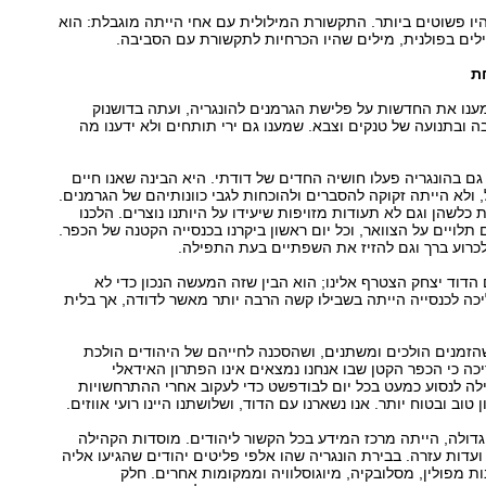
ו פשוטים ביותר. התקשורת המילולית עם אחי הייתה מוגבלת: הוא
לים בפולנית, מילים שהיו הכרחיות לתקשורת עם הסביבה.
ת
נו את החדשות על פלישת הגרמנים להונגריה, ועתה בדושנוק
ה ובתנועה של טנקים וצבא. שמענו גם ירי תותחים ולא ידענו מה
גם בהונגריה פעלו חושיה החדים של דודתי. היא הבינה שאנו חיים
, ולא הייתה זקוקה להסברים ולהוכחות לגבי כוונותיהם של הגרמנים.
ת כלשהן וגם לא תעודות מזויפות שיעידו על היותנו נוצרים. הלכנו
תלויים על הצוואר, וכל יום ראשון ביקרנו בכנסייה הקטנה של הכפר.
כרוע ברך וגם להזיז את השפתיים בעת התפילה.
הדוד יצחק הצטרף אלינו; הוא הבין שזה המעשה הנכון כדי לא
כה לכנסייה הייתה בשבילו קשה הרבה יותר מאשר לדודה, אך בלית
הזמנים הולכים ומשתנים, ושהסכנה לחייהם של היהודים הולכת
יכה כי הכפר הקטן שבו אנחנו נמצאים אינו הפתרון האידאלי
לה לנסוע כמעט בכל יום לבודפשט כדי לעקוב אחרי ההתרחשויות
 טוב ובטוח יותר. אנו נשארנו עם הדוד, ושלושתנו היינו רועי אווזים.
דולה, הייתה מרכז המידע בכל הקשור ליהודים. מוסדות הקהילה
 ועדות עזרה. בבירת הונגריה שהו אלפי פליטים יהודים שהגיעו אליה
ת מפולין, מסלובקיה, מיוגוסלוויה וממקומות אחרים. חלק