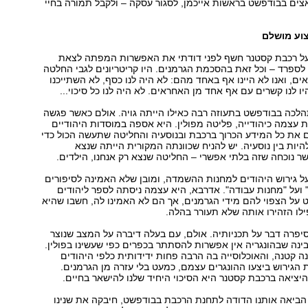
ים בבודפשט בראשות אייכמן, לסגור עסקה – ולקבל תמורה בחיי
צוע מושלם
ל רכבת קסטנר חשף לפני דודתי את האפשרות המפתה לצאת
 לספרד – וכל זאת בהסכמת הגרמנים. היו קריטריונים לגבי החלטה
צאים, ואנו לא היינו אף באחד מהם: לא היה לנו כסף, לא השתייכנו
יו לנו קשרים עם אף אחד מן האחראים. לא היה לנו כל סיכוי...
לכה בבודפשט בתעוזה רבה כאילו הייתה גויה. אולם כאשר פגשה
ת עצמה כיהודייה, פליטה מפולין. היא אספה במוסדות היהודיים
 את כל המידע הכרוך ברכבת ובנוסעיה והחליטה שתעשה הכול כדי
היות בין נוסעיה. יש להניח שכוונתה המקורית הייתה שנצא
ר נוכחה שזה בלתי אפשרי – החליטה שנצא רק אנחנו, הילדים.
ל גירוש היהודים למחנות ההשמדה, ומובן שלא האמינה לסיפורים
 ועל "מחנות עבודה". אדרבא, היא עצמה ניסתה לספר ליהודים
על הצפוי להם מידי הגרמנים, אך הם לא האמינו לה, חשבו שהיא
לו הזהירו אותה שלא תעורר בהלה.
 סיפרה דבר על תכניותיה. אולם, עם בעלה דיברה על המצב שנוצר
בינה שבהונגריה אין אפשרות להסתתר בכפרים כפי שעשינו בפולין.
נה קטנה, והאוכלוסייה בה הרבה פחות ידידותית כלפי היהודים
 הגירוש ביצעו ההונגרים עצמם, כמעט בלי עזרה מן הגרמנים.
יציאה ברכבת קסטנר היא הסיכוי היחיד שלנו להישאר בחיים.
-30 ביוני 1944 הביאה אותנו הדודה לתחנת הרכבת בבודפשט, חיבקה את שנינו