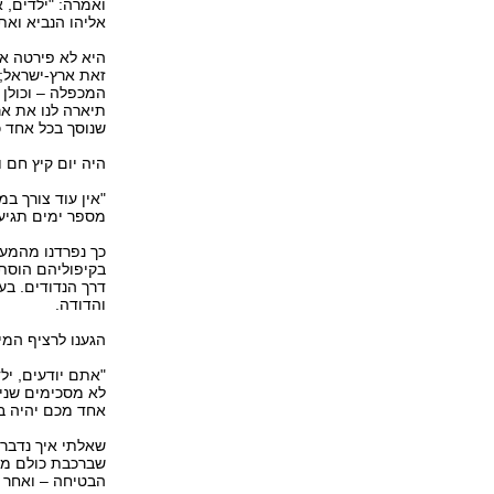
ואמרה: "ילדים, 
אליהו הנביא ואת
היא לא פירטה אי
זאת ארץ-ישראל; 
המכפלה – וכולן 
תיארה לנו את אר
שנוסך בכל אחד כ
היה יום קיץ חם 
"אין עוד צורך במ
מספר ימים תגיעו
כך נפרדנו מהמעי
בקיפוליהם הוסתר 
דרך הנדודים. ב
והדודה.
הגענו לרציף המ
"אתם יודעים, ילד
לא מסכימים שניס
אחד מכם יהיה בק
שאלתי איך נדבר 
שברכבת כולם מדב
הבטיחה – ואחר כ