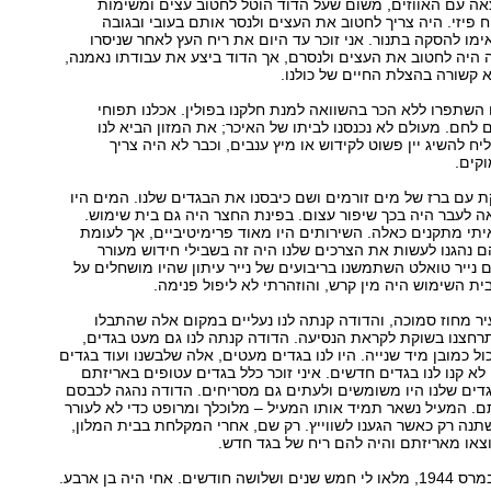
אה עם האווזים, משום שעל הדוד הוטל לחטוב עצים ומשימות
 פיזי. היה צריך לחטוב את העצים ולנסר אותם בעובי ובגובה
ימו להסקה בתנור. אני זוכר עד היום את ריח העץ לאחר שניסרו
ה היה לחטוב את העצים ולנסרם, אך הדוד ביצע את עבודתו נאמנה,
קשורה בהצלת החיים של כולנו.
 השתפרו ללא הכר בהשוואה למנת חלקנו בפולין. אכלנו תפוחי
 לחם. מעולם לא נכנסנו לביתו של האיכר; את המזון הביא לנו
ח להשיג יין פשוט לקידוש או מיץ ענבים, וכבר לא היה צריך
קים.
 עם ברז של מים זורמים ושם כיבסנו את הבגדים שלנו. המים היו
ה לעבר היה בכך שיפור עצום. בפינת החצר היה גם בית שימוש.
יתי מתקנים כאלה. השירותים היו מאוד פרימיטיביים, אך לעומת
נהגנו לעשות את הצרכים שלנו היה זה בשבילי חידוש מעורר
נייר טואלט השתמשנו בריבועים של נייר עיתון שהיו מושחלים על
בית השימוש היה מין קרש, והוזהרתי לא ליפול פנימה.
יר מחוז סמוכה, והדודה קנתה לנו נעליים במקום אלה שהתבלו
רחצנו בשוקת לקראת הנסיעה. הדודה קנתה לנו גם מעט בגדים,
ול כמובן מיד שנייה. היו לנו בגדים מעטים, אלה שלבשנו ועוד בגדים
א קנו לנו בגדים חדשים. איני זוכר כלל בגדים עטופים באריזתם
דים שלנו היו משומשים ולעתים גם מסריחים. הדודה נהגה לכבסם
ם. המעיל נשאר תמיד אותו המעיל – מלוכלך ומרופט כדי לא לעורר
נה רק כאשר הגענו לשווייץ. רק שם, אחרי המקלחת בבית המלון,
וצאו מאריזתם והיה להם ריח של בגד חדש.
. אחי היה בן ארבע.