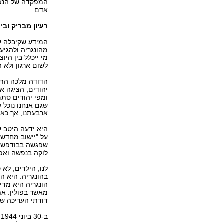
המפקדה של הנאצ
אדם.
רעיון מבריק ובי
המידע שקיבלה ע
מהונגריה ולהגיע
מי ייכלל בין היו
לשום ארגון ולא ה
הדודה מלכה התה
יהודים, הציגה א
ומפי יהודים סתם
שגם אנחנו נוכל ל
ארבעתנו, אך כאש
היא ידעה היטב ע
על "יישוב מחדש"
שפגשה בבודפשט 
לוקה בנפשה ואפי
לנו, הילדים, לא
בהונגריה. היא ה
הונגריה היא מדי
מאשר בפולין. את
דודתי העריכה שה
ב