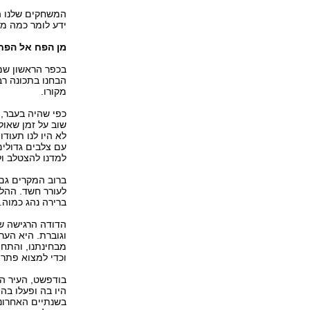
המשחקים שלנו הי
ידע לומר כמה מי
מן הפח אל הפח
בכפר הראשון שמע
הבחנו בתכונה רב
מקורו.
כפי שהיה בעבר, 
שוב על זמן שאול
לא היו לנו תעודו
עם צלבים גדולים 
למדנו להצטלב ול
ברוב המקרים גם 
לעורר חשד. ההלי
ברירה נהג כמוה.
הדודה הרגישה ש
וגוברת. היא הער
מבחינתנו, והתחי
וכדי למצוא פתרון
בודפשט, העיר הג
היו בה ופעלו בה
בשנתיים האחרונו