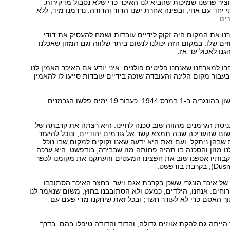
יר פרשנו שמיכות שהביא לנו האיכר כדי שלא נסבול מדקירות.
 יחד עם אחי, ובפינה אחרת ישנו הדוד והדודה. נרדמנו מיד, ללא
ים.
ו את המקום היה זקוק לידיים עובדות ושמח להעסיק את דודי
זים שלו. במקום הזה יכולנו לנשום ביתר שלווה וגם המזון שאכלנו
נו לאכול עד אז.
ו למארחנו שאנחנו פליטים פולנים. איני יודע אם האיכר האמין לנו;
עבור מקום הלינה והעובדה שזכה בידיים עובדות סייעו לו להאמין
הגענו לכפר הראשון בהונגריה ב-1 במרס 1944. כעבור 19 ימים פלשו הגרמנים
יסת הגרמנים מהווה שוב סכנה לחיינו. היא רצתה את קרבתה של
שום שהעריכה שבה תמצא קשר אל גורמים יהודיים, ונוכל להיעזר
שבהן ניתקל. ועם זאת היא ידעה שאנו זקוקים למקום שבו נוכל
לנו מזון והסכנה בו תהיה פחותה מזו שבבירה, בודפשט. היא ערכה
קבותיו אספנו שוב את חפצינו המעטים והעתקנו את מקומנו לכפר
 של איכר הונגרי ששכן בקרבת אגם ויער. בחצר האיכר הסתובבו
וחים. אנחנו, הילדים, כמעט ולא הסתובבנו בחוץ, משום שנאמר לנו
וך האסם כדי לא לעורר חשד; ובכל זאת שיחקנו מדי פעם עם
ייתה גם להקת אווזים גדולה, והדוד והדודה טיפלו בהם. בדרך