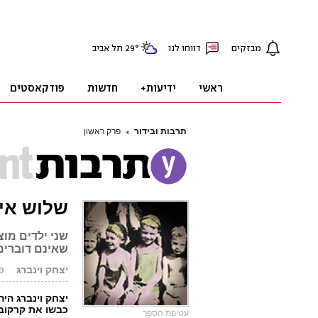
תרבות ובידור
פרק ראשון
שלוש אי
שני ילדים מו
שאינם דוברים
יצחק וינברג
פור
יצחק וינברג הי
כבשו את קרקוב ש
עטיפת הספר