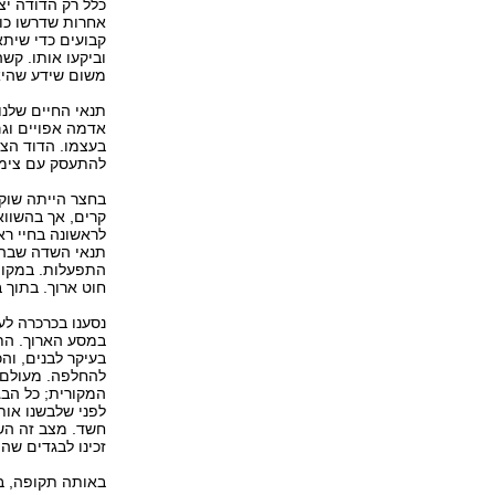
כלל רק הדודה יצ
אחרות שדרשו כוח
קבועים כדי שיתא
וביקעו אותו. קש
משום שידע שהיא 
תנאי החיים שלנו
אדמה אפויים וגם
בעצמו. הדוד הצלי
להתעסק עם צימו
בחצר הייתה שוקת
קרים, אך בהשווא
לראשונה בחיי רא
תנאי השדה שבהם 
התפעלות. במקום 
חוט ארוך. בתוך 
נסענו בכרכרה לע
במסע הארוך. הת
בעיקר לבנים, והכ
להחלפה. מעולם ל
המקורית; כל הבג
לפני שלבשנו אות
חשד. מצב זה השת
זכינו לבגדים שה
באותה תקופה, במרס 1944, מלאו לי חמש שנים ושלושה חודשים