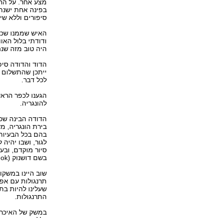
מצע אחר. על החצ
בפינה אחת ישנתי
סיפורים וללא שיר
האיש שממנו שכרנ
ודודתי בלול האוו
היה טוב מזה שנהג
הדוד והדודה סיפר
ייתכן שהתשלום ב
לכל דבר.
להונגריה.
הדודה הבינה שכנ
בירת הונגריה, מ
בהם בכל הבעיות 
לגור, ושבו יהיה 
סיור מוקדם, ובע
בשם דושנוק (Dusnok), בקרבת בודפשט.
שוב היינו במשקו
תרנגולות עם אפר
שעלינו להיות בת
התרנגולות.
במשק של האיכר ה