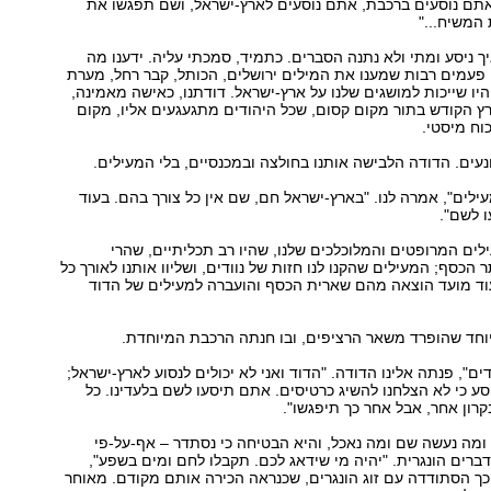
אתם נוסעים ברכבת, אתם נוסעים לארץ-ישראל, ושם תפגשו את
 המשיח..."
ך ניסע ומתי ולא נתנה הסברים. כתמיד, סמכתי עליה. ידענו מה
פעמים רבות שמענו את המילים ירושלים, הכותל, קבר רחל, מערת
היו שייכות למושגים שלנו על ארץ-ישראל. דודתנו, כאישה מאמינה,
ץ הקודש בתור מקום קסום, שכל היהודים מתגעגעים אליו, מקום
וח מיסטי.
ונעים. הדודה הלבישה אותנו בחולצה ובמכנסיים, בלי המעילים.
עילים", אמרה לנו. "בארץ-ישראל חם, שם אין כל צורך בהם. בעוד
 לשם".
לים המרופטים והמלוכלכים שלנו, שהיו רב תכליתיים, שהרי
הכסף; המעילים שהקנו לנו חזות של נוודים, ושליוו אותנו לאורך כל
עוד מועד הוצאה מהם שארית הכסף והועברה למעילים של הדוד
יוחד שהופרד משאר הרציפים, ובו חנתה הרכבת המיוחדת.
ים", פנתה אלינו הדודה. "הדוד ואני לא יכולים לנסוע לארץ-ישראל;
ע כי לא הצלחנו להשיג כרטיסים. אתם תיסעו לשם בלעדינו. כל
רון אחר, אבל אחר כך תיפגשו".
ומה נעשה שם ומה נאכל, והיא הבטיחה כי נסתדר – אף-על-פי
רים הונגרית. "יהיה מי שידאג לכם. תקבלו לחם ומים בשפע",
ך הסתודדה עם זוג הונגרים, שכנראה הכירה אותם מקודם. מאוחר