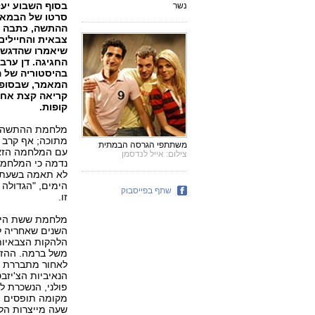
בסוף השבוע יע
נשר
סרטו של הבמאי
ההתשה, כתבה ע
צבאית והחיילי
שיאמרו שהדגשים
החגיגה. דן ערב
בהיסטוריה של ה
המאמר, שבסופו
קריאה קצת אחר
קופות.
מלחמת ההתשה סבל
מתוכה; אף קרב ג
משתתפי הגרסה הבמתית
עם המלחמה הזאת
צילום: אייל לנדסמן
נדמה כי המלחמה
לא תאמה בשעתה 
הימים, "הגדולה 
שתף בפייסבוק
זו.
מלחמת ששת הימי
השנים שאחריה ל
הלהקות הצבאיות
משל ברמה. ההזדה
לאחור מתבררת מ
הנאיביות הצ'יזב
פולני, הנשכרת 
מקומה תופסים הט
שעה מייצרות הלה