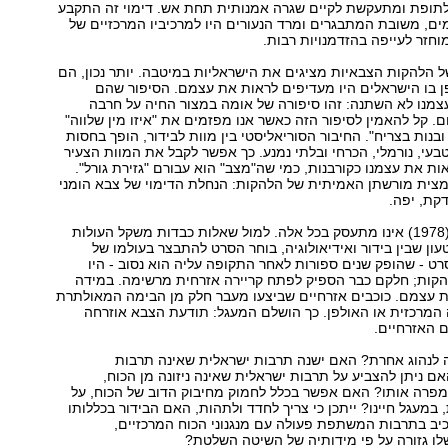
לתופת ומתעקשת לקיים שגרה אמנותית תחת אש. דימוי זה התקבע
ומים, משובת המתבגרים ומרד הנעורים היו למרכיביו המרכזיים של
וחזר לעייפה בהזדמנויות רבות.
ל הלהקות הצבאיות מציגים את הישראליות במיטבה. יותר נכון, הם
ן בו הישראלים היו מעדיפים לראות את עצמם. הסיפור שהם
צמנו לא השתנה: זהו סיפורה של אומה במצור החיה על חרבה
ם. קל להאמין לסיפור הזה כאשר אנו מפזמים את "איזו מין שלווה"
בנות בצריח". החיבור הסוריאליסטי בין מוות לבידור, הופך בחסות
בעי, נורמלי, הכרחי ובלתי נמנע. כך אפשר לקבל את המוות הצעיר
אות את עצמנו כקורבנות, כמי שה"מצב" הוא עבורם "גזירת גורל".
מצית מורשתן האמיתית של הלהקות: הנחלת הדימוי של צבא הומני
דקת, יפה.
הסרט "הלהקה" (1978) אינו מתעסק בכל אלה. למול שאלות כבדות משקל העולות
ון שבין בידור ואידיאולוגיה, בוחר הסרט להתבצר בעולמו של
ט - שהופק שנים ספורות לאחר התקופה עליה הוא נסוב - היו
הקות; חלקם כבר הספיק לפתח קריירה אזרחית מרשימה. במידה
ת עצמם. כוכבים אזרחיים שביצעו מעבר חלק מן הבימה המאולתרת
המרכזית או האולפן. כך הושלם המעגל: תודעת הצבא אוזרחה
ם האזרחיים.
ה לנהוג אחרת? האם ישנה תרבות ישראלית שאינה תרבות
ם ניתן להצביע על תרבות ישראלית שאינה ניזונה מן הכוח,
מפרה אותו? האם אפשר בכלל לחמוק מחיבוק הדוב של הכוח, על
 במעגל חיינו? ייתכן כי צריך לחדד ולתהות, האם הבידור בכללותו
יב בתרבות המשתפת פעולה עם מנגנוני הכוח המרכזיים,
לו גזורה על פי מידותיה של השיטה השלטת?