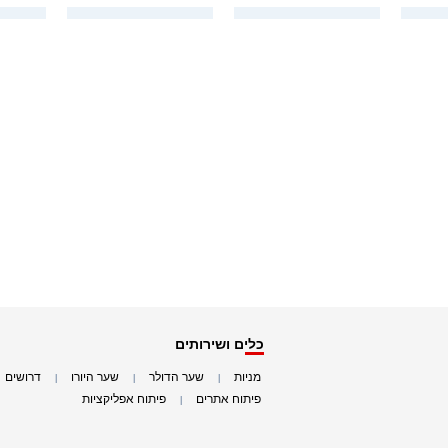
כלים ושירותים
מניות
שער הדולר
שער היורו
דרושים
|
|
|
|
פיתוח אתרים
פיתוח אפליקציות
|
|