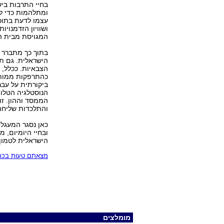
בחיי התרבות בישר
ומתלהמות כדי לי
עצמו לדעת בתוכנ
ושוויון הזדמנוי
המגויסת מבית הי
בתוך כך מתברר כ
הישראלית. גם תח
הצבאיות. ככלל, 
כהתרפקות ממותק
ביקורתית על עבר
הנוסטלגיה הטלוו
הממסד וההון. זו
והתלכדות שליחה 
כאן נסגר המעגל.
ובחיי היומיום, 
הישראלית לטמון
מצאתם טעות בכתב
מומלצים