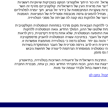
אל. זהו כור היתוך אלקטרוני הנוקט בטכניקות שיווקיות רעשניות
יצר את מראית העין של הישראליות. קולקטיביזם מזויף זה השר
יות צעקניות המתבססות על בידור זול ונגיש, תוך יומרה לפלורליזם
ות, מנחיל להמונים גרסה מכובסת וסטרילית של המציאות. האמנות
וצר של הלהקות כמו קונה לה שביתה על מסכי הטלוויזיה.
י ללהקות הצבאיות מקום מרכזי במחוזות הנוסטלגיה הקולקטיבית
ת שלטונו של ההון, המולך החדש, גואה הנוסטלגיה ללהקות
את התופעה הנוסטלגית, שלא אחת נדמית דקדנטית, ניתן לראות
ת על העבר. במיטיבה עשויה הנוסטלגיה להעניק פרספקטיבה
 והווה גם יחד. ואולם נדמה כי בטלוויזיה מוחמצת אפשרות זו.
יזיונית היא לרוב גירסה סכרינית של העבר המתפקדת בשירות
הי נוסטלגיה ממוסחרת הנרתמת לייצורה של תחושת גיבוש
נס מזמן.
 התרבות הישראלית על זרועותיה הארוכות בטלוויזיה, בתיאטרון
מייצגת את ההון, הכוח החברתי החדש. כאז, כן עתה, מבכרת החברה
 את ראשה בחול ולבדר עצמה עד מוות.
ה? כתבו לנו