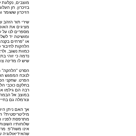
מוצבים, נקלעת 
בזיכרון. חן העל
הזיכרון ששומר ומ
שירי תור הזהב ש
מציגים את האופ
מספרים לנו על ע
ומושיטה יד לשלו
או "פרחים בקנה ו
הלהקות לחיבור ט
כמוות נשגב, ולר
נדמה כי זוהי בת
שיש לו מדינה צו
לנוכח המפגש הטע
הפרט. שחקני הסר
בחלקם כוכבי הל
רבה הם גילמו א
במוצב אל הבמה 
ונורמלה גם בחיי
אך האם ניתן הי
מיליטריסטית? הא
מתרפסת לפניו ו
שלוחותיו השונות,
אינו משת"פ: מרכ
שהאידיאולוגיה ש