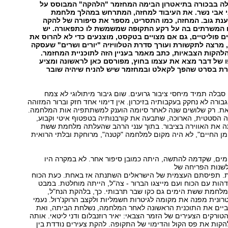
לה בבכורה בתיאטרון הבימה המחזמר "הלהקה" המבוסס על
 אבי נשר. את העיבוד למחזה, המתרחש במהלך מלחמת
נת גוב. המחזה, כמו התסריט, מספר את סיפורה של להקה
ם המשרתים בה על רקע התקופה שמשמשת לו כתפאורה. יש
 פוליטיים, גם אם מצויים בטקסט, מוצנעים כדי לא להרוס את
, מרצה לתקשורת ועורך סדרת הטלוויזיה "יורים ושרים" שעסקה
להקות הצבאיות, כתב מאמר בעניין הזה לתוכניית המחזמר.
 של דבר מצא את עצמו בחוץ, מפורסם כאן לראשונה ומציע
ת בסרט שהפך לקאלט ובמחזמר שיש להניח שיהיה שובר
ה תמיד מיחסי ציבור גרועים. שום גיבור מיתולוגי לא צמח
בורה לא נחקק בעקבותיה בזיכרון. אין דימוי אחד חזק וברור המזוהה
. רק שלושים שנה לאחר סיומה הוענק למשתתפיה אות המלחמה.
 הסטטית, הארוכה, שתבעה את קורבנותיה בטפטוף איטי וקבוע,
את האווירה בציבור. בתוך ענני הרהב שהעלתה מלחמת ששת
מן החיים", לא היה מקום למלחמה "קטנה", מרוחקת ובלתי הרואית
ם, שקדמה להתשה, היתה כמובן סיפור אחר. לא במקרה היו
שנות הפריחה של
. תפיסתם העצמית של הישראלים השתנתה אז באחת. כעת הכוח
ות עם הכוח ועם מייצגו הברור - צה"ל, הייתה מוחלטת. במבט
לחמת ששת הימים גם כקו שבר תרבותי. כך, בלהקת הנח"ל,
טרונית מפנה את מקומה לגיטרות חשמליות ולקצב הרוקנ'רול. נעמי
לביים את התוכנית הראשונה לאחר המלחמה, נשלחת הביתה, ואת
ורקים הצעירים של הזמר הצבאי: יאיר רוזנבלום ודני ליטאי. אותה
קות את פס הקול והדימוי של התקופה. להקת צעירים נודדת בין