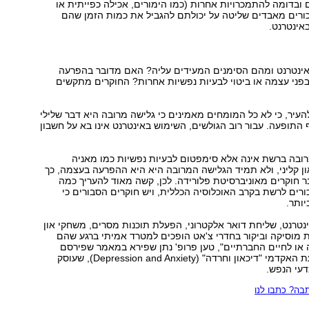
ובדומה להתמכרויות אחרות (כמו הימורים, אכילה כפייתית או
כורים מאבדים שליטה על יכולתם להגביל את כמות הזמן שהם
באינטרנט.
ינטרנט ומהם הסימנים המעידים עליה? האם מדובר בהפרעה
פני עצמה או ביטוי לבעיות נפשיות אחרות? החוקרים מתקשים
העיר, כי לא כל המומחים מאמינים כי גלישה מרובה היא דבר שלילי
התופעה. עבור רוב הגולשים, השימוש באינטרנט אינו בא על חשבון
רובה ברשת אינה אלא סימפטום לבעיות נפשיות כמו מאניה
ון קליני, ולא תמיד הגלישה המרובה היא היא ההפרעה בעצמה, כך
 חוקרים מאוניברסיטת פלורידה. לכן, קשה מאוד להעריך כמה
ים לרשת בקרב האוכלוסיה הכללית, ויש חוקרים הסבורים כי
ותר.
נטרנט, שליחת דואר אלקטרוני, הפעלת תוכנות מסרים, משחקי און
רדת מוסיקה וביקור בחדרי צ'אט הופכים למטרד אמיתי ברגע שהם
או לחיים החברתיים", טען פרופ' נתן שפירא במאמר שפירסם
החודש בכתב העת האקדמי "דיכאון וחרדה" (Depression and Anxiety), שעוסק
דעי הנפש.
ה? כתבו לנו