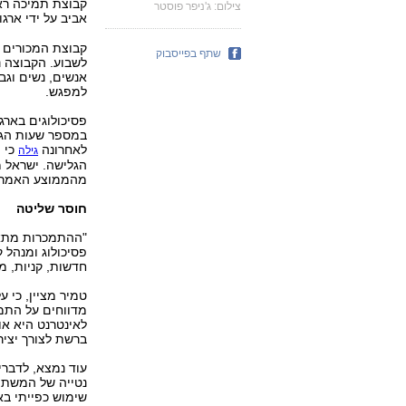
קבוצת תמיכה רא
צילום: ג'ניפר פוסטר
אביב על ידי ארגון
קבוצת המכורים ת
שתף בפייסבוק
למפגש.
פסיכולוגים בארג
לאחרונה
כי 
גילה
מהממוצע האמריק
חוסר שליטה
"ההתמכרות מתאפ
פסיכולוג ומנהל 
חדשות, קניות, מ
מדווחים על התמכ
לאינטרנט היא או
ברשת לצורך יצי
עוד נמצא, לדברי
נטייה של המשתמ
שימוש כפייתי בא