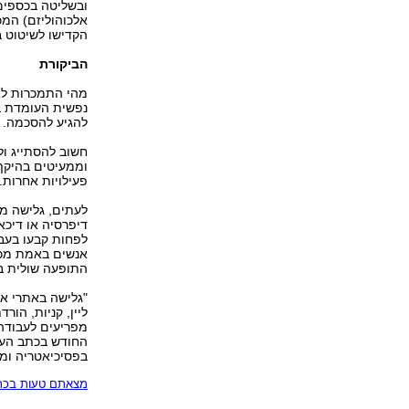
ובשליטה בכספים 
אלכוהוליזם) המ
הקדישו לשיטוט 
הביקורת
מהי התמכרות לא
נפשית העומדת ב
להגיע להסכמה.
חשוב להסתייג ול
וממעיטים בהיקף 
פעילויות אחרות.
לעתים, גלישה מ
דיפרסיה או דיכא
לפחות קבעו בעבר
אנשים באמת מכור
התופעה שולית בי
"גלישה באתרי אי
ליין, קניות, הו
מפריעים לעבודה 
בפסיכיאטריה ומ
מצאתם טעות בכתב