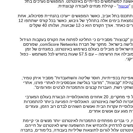
שונה למשתמשים כפייתיים באינטרנט. המפגשים נערכים בתל
 "
" - קהילת מנחים לעבודה קבוצתית.
קבוצות
תכנס בתל אביב, כאשר המפגשים ייערכו בהנחיית פסיכולוג, אחת
לשבוע. הקבוצה נמצאת בימים אלה בתהליך של גיבוש, כאשר בכל קורס ישתתפו 12
אנשים, נשים וגברים כאחד. אורך הקורס הוא כ-12 שבועות, ועלותו 40 שקלים
ון "קבוצות" מסבירים כי החליטו לפתוח את הקורס בעקבות הגידול
במספר שעות הגלישה בישראל. מחקר של חברת comScore Networks, שפורסם
הישראלים מובילים בעולם בשימוש באינטרנט, במונחים של זמן
הגלישה. ישראל מובילה את הרשימה – עם 57.5 שעות בחודש לכל משתמש - כפול
ני.
יינת בכפייתיות, חוסר שליטה והשתעבדות" מסביר איתן טמיר,
קהילת "קבוצות", "מדובר בגלישה אובססיבית לאתרי פורנו, אתרי
שחקי רשת, העברות קבצים והתמכרות לצ'טים ופורומים".
טמיר מציין, כי על פי מחקרים, 20 אחוזים מהאוכלוסייה הבוגרת בעולם המערבי
רות לגלישה באינטרנט. האוכלוסייה הפגיעה ביותר להתמכרות
כלוסיית עקרות הבית ואנשים השוהים לבדם רוב הזמן, ונעזרים
רת מגע עם אנשים אחרים.
ו, כי גברים מפתחים התמכרות לאינטרנט יותר מנשים וכי קיימת
שים להדחיק ולהכחיש את ההשפעה שיש לאינטרנט על חייהם.
ינטרנט עלול לגרום לתוצאות שליליות בעבודה, בלימודים, בחברה