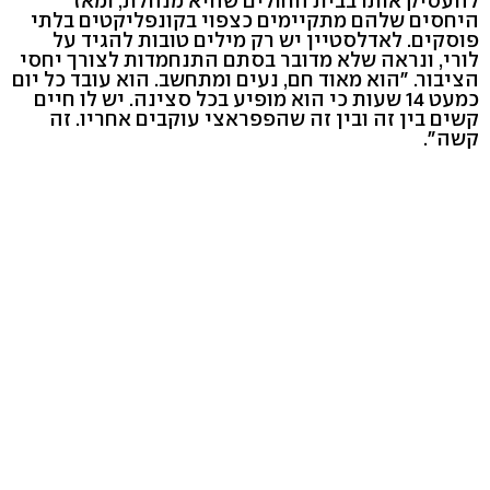
להעסיק אותו בבית החולים שהיא מנהלת, ומאז
היחסים שלהם מתקיימים כצפוי בקונפליקטים בלתי
פוסקים. לאדלסטיין יש רק מילים טובות להגיד על
לורי, ונראה שלא מדובר בסתם התנחמדות לצורך יחסי
הציבור. "הוא מאוד חם, נעים ומתחשב. הוא עובד כל יום
כמעט 14 שעות כי הוא מופיע בכל סצינה. יש לו חיים
קשים בין זה ובין זה שהפפראצי עוקבים אחריו. זה
קשה".