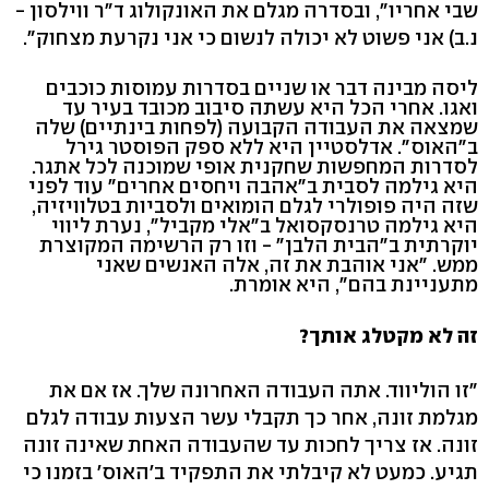
שבי אחריו", ובסדרה מגלם את האונקולוג ד"ר ווילסון -
נ.ב) אני פשוט לא יכולה לנשום כי אני נקרעת מצחוק".
ליסה מבינה דבר או שניים בסדרות עמוסות כוכבים
ואגו. אחרי הכל היא עשתה סיבוב מכובד בעיר עד
שמצאה את העבודה הקבועה (לפחות בינתיים) שלה
ב"האוס". אדלסטיין היא ללא ספק הפוסטר גירל
לסדרות המחפשות שחקנית אופי שמוכנה לכל אתגר.
היא גילמה לסבית ב"אהבה ויחסים אחרים" עוד לפני
שזה היה פופולרי לגלם הומואים ולסביות בטלוויזיה,
היא גילמה טרנסקסואל ב"אלי מקביל", נערת ליווי
יוקרתית ב"הבית הלבן" - וזו רק הרשימה המקוצרת
ממש. "אני אוהבת את זה, אלה האנשים שאני
מתעניינת בהם", היא אומרת.
זה לא מקטלג אותך?
"זו הוליווד. אתה העבודה האחרונה שלך. אז אם את
מגלמת זונה, אחר כך תקבלי עשר הצעות עבודה לגלם
זונה. אז צריך לחכות עד שהעבודה האחת שאינה זונה
תגיע. כמעט לא קיבלתי את התפקיד ב'האוס' בזמנו כי