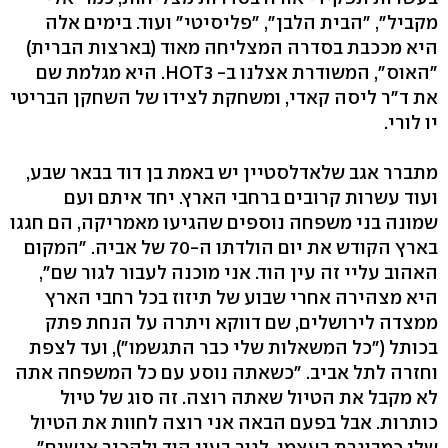
מקביל", "הבית הלבן", "פליסיטי" ועוד. בימים אלה
היא מככבת בסדרה המצליחה מאוד (בארצות הברית)
"האוס", המשודרת אצלנו ב- HOT3. היא מגלמת שם
את ד"ר ליסה קאדי, ומשחקת לצידו של השחקן הבריטי
יו לורי.
מתברר אגב שלאדלסטיין יש באמת בן דוד בבאר שבע,
ועוד עשרות קרובים ברחבי הארץ. יחד איתם ועם
שמונה בני משפחה נוספים שהגיעו מאמריקה, הם חגגו
בארץ הקודש את יום הולדתו ה-70 של אביה. "המקום
האהוב עליי זה עין הוד. אני מוכנה לעבור לגור שם",
היא מצהירה אחרי שבוע של תיזוז בכל רחבי הארץ
ממצדה לירושלים, שם דווקא ויתרה על הנחת פתק
בכותל ("כל המשאלות שלי כבר התגשמו"), ועד לצפת
וחזרה לתל אביב. "כשאתה נוסע עם כל המשפחה אתה
לא מקבל את הטיול שאתה רוצה. זה סוג של טיול
כותרות. אבל בפעם הבאה אני רוצה לחוות את הטיול
שלי כמבוגרת בעצמי, לגור בעין הוד ולהכיר אנשים",