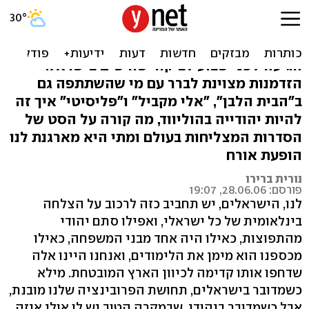
הדודה הקולית מאמריקה
ליסה אדלסטיין, הבוסית של יו לורי ב"האוס",
הגיעה לפני שבוע לביקור שורשים בישראל.
הזדמנות מצוינת לברר עם מי שהשתתפה גם
ב"הבית הלבן", "אלי מקביל" ו"פליסיטי" איך זה
להיות יהודייה בהוליווד, מה קורה על הסט של
הסדרות המצליחות בעולם ומתי היא מארגנת לנו
הופעת אורח
נורית ברירו
פורסם: 28.06.06, 19:07
לנו, הישראלים, יש תחביב כזה לרכוב על הצלחה
בינלאומית של כל ישראלי, ואפילו סתם יהודי
מהתפוצות, כאילו היה אחד מבני המשפחה, כאילו
מכספנו הוא מימן את הלימודים, ואנחנו היינו אלה
שדחפו אותו קדימה לכיוון הארץ המובטחת. מילא
כשמדובר בישראלים, תחושת הפרובינציה שלנו מובנת,
אבל כשמדובר ביהודי, שבמקרה הטוב יש לו אולי איזה