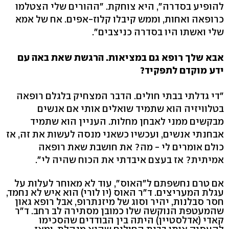
להופיע בסדרה", היא צוחקת. "ההורים שלי הצטלמו
כרופאה ואחות, וממש קיבלו קלוז-אפים. אח של אמא
שלי ואשתו היו בסדרה כניצבים".
אבא שלך רופא גם במציאות. הרגשת שאת באה עם
ידע מוקדם לתפקיד?
"די גדלתי בבתי חולים. הדבר המצחיק בלגלם רופאה
בטלוויזיה הוא שתמיד שואלים אותי אם אנשים
מבקשים ממני לאבחן מחלות. העניין הוא שתמיד
אבחנתי אנשים, ועכשיו כשאני מנסה לעשות את זה, אז
כולם אומרים לי - מה? את חושבת שאת רופאה
אמיתית? אז בעצם איבדתי את הכוח שהיה לי".
אם טרם נחשפתם ל"האוס", עוד לא מאוחר לעלות על
עגלת המעריצים. ד"ר האוס (יו לורי) הוא איש לא נחמד,
חסר סבלנות, יהיר וסוג של מיזנתרופ, אבל רופא גאון
שהמעטפת הנוקשה שלו כמובן מסתירה לב רחב. ד"ר
קאדי (אדלסטיין) היתה בין הבודדים שהסכימו