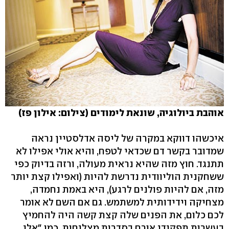
אוהבת ביולוגיה, שונאת לימודים (צילום: אילון פז)
איכשהו דווקא במקרה של ליסה אדלסטיין נראה
שמדובר בקשר דם שכדאי לטפח, והיא אולי אפילו לא
תתנגד. חוץ מזה שהיא נראית מעולה, ורזה בדיוק כפי
ששחקנית הוליוודית נדרשת להיות (ואפילו קצת יותר
מזה, אם להיות פולנים לרגע), היא באמת נחמדה,
מצחיקה וידידותית למשתמש. גם אם השם לא אומר
לכם כלום, את הפנים שלה קצת קשה היה להחמיץ
בעשרות תפקידי אורח בסדרות מצליחות, כמו "אלי