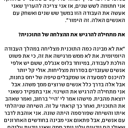
אני חתומה לשש שנים, אז אני צריכה להעריך שאני
אעשה את העבודה הזו במשך שש שנים ואשחק עם
האנשים האלה. זה הימור".
את מתחילה להרגיש את ההצלחה של התוכנית?
"את לא מבינה כמה התוכנית מצליחה במהלך העבודה
היומיומית. את לא ממש מרגישה את זה, כי את פשוט
הולכת לעבודה, במיוחד בלוס אנג'לס, ששם יש אלפי
אנשים שעובדים בסדרות מצליחות. אולי קל יותר
להיכנס למסעדה או שמקבלים טיפה של יחס בחנות,
אבל אלה בדרך כלל אנשים שרוצים ממך משהו. אבל
אני מתחילה להרגיש את השינוי. אני בתפקיד כשאני
יוצאת מהבית. מישהו אמר לי 'היי' ברחוב, ואמר שאהב
את התוכנית, ואחר כך קראתי על זה. השיחה שניהלתי
איתו והשיחה שפורסמה היתה שונה. אני אוהבת לדבר
עם אנשים, אבל פתאום אני מבינה בחודשים האחרונים
שאולי הם יודעים עליי יותר ממה שאני יודעת עליהם,