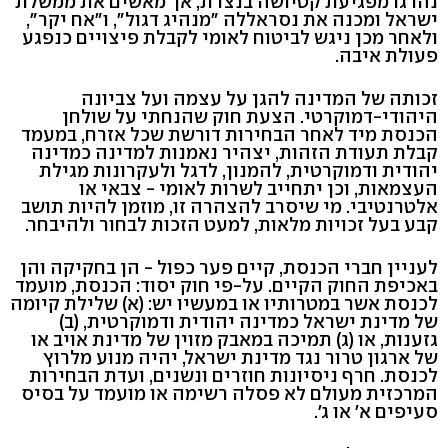
נהרגו מפגיעת קטיושה בנצרת, אך מאשים את ממשלת
ישראל ומכנה את נסראללה "מנהיג דגול", ו"אח יקר",
ולאחר מכן ניגש לביטוח לאומי לקבלת פיצויים כנפגע
פעולת איבה.
זכותה של המדינה להגן על עצמה ועל צביונה
היהודי-דמוקרטי. הצעת חוק שהנחתי על שולחן
הכנסת מיד לאחר הבחירות דורשת שכל אזרח, במעמד
קבלת תעודת הזהות, יצהיר נאמנות למדינה כמדינה
יהודית ודמוקרטית, להמנון, לדגל ולעקרונות מגילת
העצמאות, וכן יתחייב לשרות לאומי - צבאי או
אלטרנטיבי. מי שיסרב להצהרה זו, מוזמן להיות תושב
קבע בעל זכויות מלאות, למעט הזכות לבחור ולהיבחר.
לעניין חברי הכנסת, קיים פער כפול - הן בחקיקה והן
באכיפת החוק הקיים. על-פי חוק יסוד: הכנסת, מועמד
לכנסת אשר במטרותיו או במעשיו יש: (א) שלילת קיומה
של מדינת ישראל כמדינה יהודית ודמוקרטית, (ב)
גזענות, או (ג) תמיכה במאבק מזוין של מדינת אויב או
של ארגון טרור נגד מדינת ישראל, יהיה מנוע מלרוץ
לכנסת. חרף ניסיונות חוזרים ונשנים, ועדת הבחירות
המרכזית מעולם לא פסלה רשימה או מועמד על בסיס
סעיפים א' או ג'.