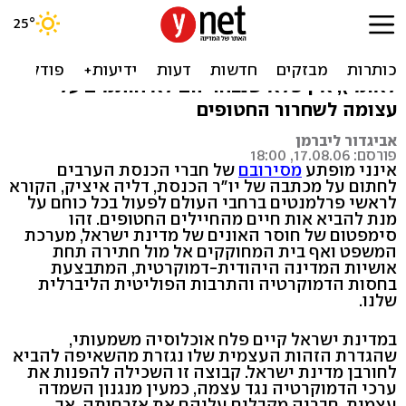
גבול הנאמנות
כשמצביעים מריעים לנסראללה (ורצים לביטוח
לאומי), אין פלא שנבחריהם לא חותמים על
עצומה לשחרור החטופים
אביגדור ליברמן
פורסם: 17.08.06, 18:00
אינני מופתע
מסירובם
של חברי הכנסת הערבים
לחתום על מכתבה של יו"ר הכנסת, דליה איציק, הקורא
לראשי פרלמנטים ברחבי העולם לפעול בכל כוחם על
מנת להביא אות חיים מהחיילים החטופים. זהו
סימפטום של חוסר האונים של מדינת ישראל, מערכת
המשפט ואף בית המחוקקים אל מול חתירה תחת
אושיות המדינה היהודית-דמוקרטית, המתבצעת
בחסות הדמוקרטיה והתרבות הפוליטית הליברלית
שלנו.
במדינת ישראל קיים פלח אוכלוסיה משמעותי,
שהגדרת הזהות העצמית שלו נגזרת מהשאיפה להביא
לחורבן מדינת ישראל. קבוצה זו השכילה להפנות את
ערכי הדמוקרטיה נגד עצמה, כמעין מנגנון השמדה
עצמית. חבריה מקבלים עליהם את אזרחותה, אך