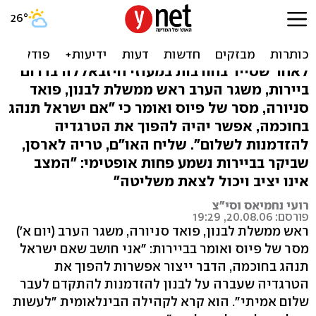
סניורה: להפוך את הטרגדיה
להזדמנות לשלום
לאחר שסייר בחורבות במעוזי חיזבאללה בדרום
ביירות, משגר הערב ראש ממשלת לבנון, פואד
סניורה, מסר של פיוס ואומר כי "אם ישראל תנהג
בחוכמה, אפשר יהיה להפוך את הטרגדיה
להזדמנות לשלום". שליח האו"ם, טריה לארסן,
שביקר בביירות נשמע פחות אופטימי: "המצב
אינו יציב ויכול לצאת משליטה"
רועי נחמיאס וסי"צ
פורסם: 20.08.06, 19:29
ראש ממשלת לבנון, פואד סניורה, משגר הערב (יום א')
מסר של פיוס ואומר בביירות: "אני חושב שאם ישראל
תנהג בחוכמה, הדבר ייצור אפשרות להפוך את
הטרגדיה שעברה על לבנון להזדמנות להתקדם לעבר
שלום אמיתי". הוא קרא לקהילה הבינלאומית "לעשות