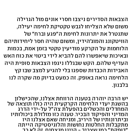
הצבאות הסדירים ניצבו חסרי אונים מול הגרילה
משום שלא הצליחו לגבש טקטיקת לחימה יעילה,
שתנטרל את יתרונות לחימת ה"פגע וברח" של
הוויטקונג והמוג'הידין, ומשום שהיה חסר ליחידותיהם
הלוחמות על הקרקע מודיעין טקטי בזמן אמת, בכמות
ובאיכות שיאפשרו להם להביא לידי ביטוי את כוח האש
העדיף שלהם. הקש שבגללו ניגפו הצבאות סופית היה
האבידות הכבדות שספגו בלי להגיע למצב שבו קץ
הלחימה נראה באופק. זה כמעט בדיוק מה שקרה לנו
בלבנון.
יש הרבה יוהרה בטענה הרווחת אצלנו, שהכישלון
בהשגת יעדי הלחימה הקרקעית היה כולו תוצאה של
המחדלים והכשלים בהפעלת צה"ל על-ידי הדרג
המדיני והפיקוד הבכיר. טענה כזו מזלזלת ביכולותיו
וביתרונותיו של היריב, ומניחה שאם אצלנו היו
מתקבלות החלטות נחושות והלוגיסטיקה הייתה
"דופקת" כמו שצריך - היינו מנצחים. זה לא כך.