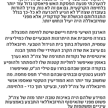
להערכתי מנעה הפסקת האש פיאסקו גדול עוד יותר
בלחימה הקרקעית. גם אם זה לא נוח, צריך להודות
בעובדה שצה"ל לא הגיע להכרעה לא כל-כך בגלל
התנהלותם הכושלת של קודקודיו, אלא מפני
שחיזבאללה היה יעיל ונחוש יותר.
הארגון השיעי פיתח ויישם שיטת לחימה המנצלת
בצורה מיטבית את היתרונות הטבעיים שלו כמיליציה
עממית, הפועלת בתוך בית הגידול הטבעי. חיזבאללה
גם עיצב את שדה הקרב העתידי שלו מתוך הבנה
אינטימית של נקודות התורפה של צה"ל. הוא נערך
באופן שאיפשר לחוליות קטנות שלו להסתתר ולהופיע
בנקודה ובזמן שבהם בחרו עם טילי הנ"ט, שאיפשרו
לפגוע בטנקים ובבתים שבהם החי"ר תפס מחסה. מה
שחשוב עוד יותר הוא המודיעין הטקטי שאספו אנשי
חיזבאללה על צה"ל לפני, ובעיקר תוך כדי - הלחימה.
המידע שלהם היה באיכות טובה יותר מזה של צה"ל,
פשוט מפני שהאיסוף החיזבאללאי התבצע באמצעות
עיניים ומשקפות על