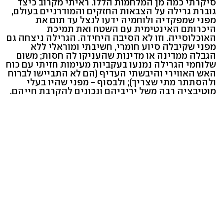
סיקרתי כמה מן המלחמות הללו. ראיתי מקרוב כיצד
גוברת גרילה על הצבאות החזקים והמודרניים בעולם,
מפני שמפקדיה ולוחמיה ידעו לנצל עד תום את
היכרותם האינטימית עם השטח ואת תמיכת
האוכלוסייה. וזו לא הסיבה היחידה. הגרילה ניצחה גם
מפני שקיבלה סיוע חומרי, חשיבתי ומוראלי ללא
הגבלה ממדינה או מדינות שהעניקו לה חסות; משום
שלוחמי הגרילה נמנעו בעקביות מעימות חזיתי עם כוח
האש האווירי והיבשתי העדיף (הם לא התביישו לברוח
ולהסתתר מתי שצריך); ולבסוף - מפני שהיו בעלי
מוטיבציה רבה משל יריביהם ונכונים להקרבת חייהם.