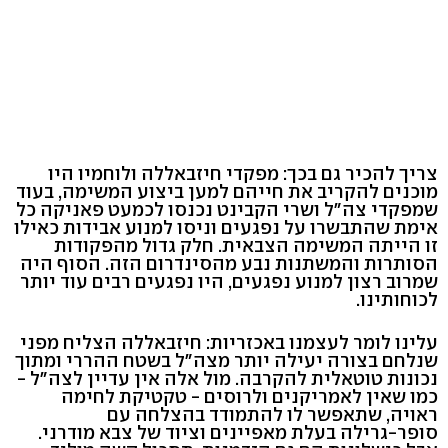
צריך להכיר גם בכך: מפקדי חיזבאללה ולוחמיו היו
מוכנים להקריב את חייהם למען ביצוע המשימה, בעוד
שמפקדי צה"ל ושרי הקבינט נכנסו לכמעט פאניקה כל
אימת שהתבשרו על נפגעים וניסו למנוע אבידות כאילו
זו הייתה המשימה הצבאית. חלק גדול מהפקודות
הסותרות והמשתנות נבע מהסינדרום הזה. הסוף היה
שמרוב רצון למנוע נפגעים, היו נפגעים רבים עוד יותר
לכוחותינו.
עלינו לומר לעצמנו באכזריות: חיזבאללה הצליח מפני
שנלחם בצורה יעילה יותר מצה"ל בשטח ההררי ומתוך
נכונות טוטאלית להקרבה. מול אלה אין עדיין לצה"ל -
כמו שאין לאמריקנים ולרוסים - טקטיקת לחימה
ראויה, שתאפשר לו להתמודד בהצלחה עם
סופר-גרילה בעלת מאפיינים וציוד של צבא מודרני.