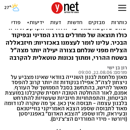
למה באמת ניצחו אותנו
יש הרבה יוהרה בטענה הרווחת אצלנו,
שהכישלון בהשגת יעדי הלחימה הקרקעית היה
כולו תוצאה של מחדלים בדרג המדיני ובפיקוד
הבכיר. עלינו לומר לעצמנו באכזריות: חיזבאללה
הצליח מפני שנלחם בצורה יעילה יותר מצה"ל
בשטח ההררי, ומתוך נכונות טוטאלית להקרבה
רון בן ישי
פורסם: 22.08.06, 09:00
מאזן מלחמת לבנון השנייה בוודאי שאינו מצביע על
ניצחון לצה"ל. אפילו בנקודות זה יותר קרוב להפסד
מאשר להישג, בהתחשב בסבל הממושך של העורף.
אמנם, לאור ההחלטה הטובה יחסית שקיבלנו במועצת
הביטחון, והתפתחויות חיוביות שעשויות להתרחש
בלבנון עצמה - תבוסה אין כאן. אך מה שקרה לנו דומה
מאוד לתבוסה שספג הצבא האמריקני בווייטנאם
ובעיראק, ולזו שספג "הצבא האדום" באפגניסטן
(ויורשו - מידי המורדים הצ'צ'נים).