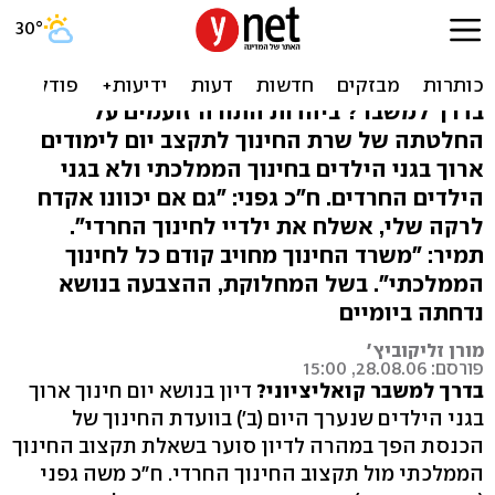
גפני: תמיר הכריזה מלחמה על
החינוך החרדי
בדרך למשבר? ביהדות התורה זועמים על
החלטתה של שרת החינוך לתקצב יום לימודים
ארוך בגני הילדים בחינוך הממלכתי ולא בגני
הילדים החרדים. ח"כ גפני: "גם אם יכוונו אקדח
לרקה שלי, אשלח את ילדיי לחינוך החרדי".
תמיר: "משרד החינוך מחויב קודם כל לחינוך
הממלכתי". בשל המחלוקת, ההצבעה בנושא
נדחתה ביומיים
מורן זליקוביץ'
פורסם: 28.08.06, 15:00
בדרך למשבר קואליציוני?
דיון בנושא יום חינוך ארוך
בגני הילדים שנערך היום (ב') בוועדת החינוך של
הכנסת הפך במהרה לדיון סוער בשאלת תקצוב החינוך
הממלכתי מול תקצוב החינוך החרדי. ח"כ משה גפני