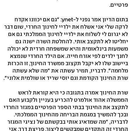
פרטיים.
בתום הדיון אמר גפני ל-ynet: "גם אם יכוונו אקדח
לרקה שלי אני אשלח את ילדיי לחינוך החרדי, שום דבר
לא יגרום לי לשלוח את ילדיי לחינוך הממלכתי גם אם
יחליטו לא לתקצב אותי. להחלטת השרה ישנה גם
משמעות בינלאומית והיא שמשפחה חרדית לא יכולה
לחנך ילדים לפי אורח חייה. אם הילד החרדי שנמצא
ביישוב שלו לא יקבל תקצוב ממשרד החינוך, זו הכרזת
מלחמה". לדבריו, תמיר עשתה את "מה שלא עשתה
שרת החינוך הקודמת וגם יוסי שריד או שולמית אלוני".
שרת החינוך אמרה בתגובה כי היא קוראת לראש
הממשלה אהוד אולמרט להכריע בעניין ולקבוע האם
לתקצב את החינוך בבתי הספר הפרטיים במגזר החרדי
ובכך להמשיך במגמת הבריחה מהחינוך הממלכתי.
לדבריה, "מה שמדאיג אותי בבקשתם של נציגי המגזר
החרדי זה התקדים שמבקשים ליצור, פריצת דרך. אני