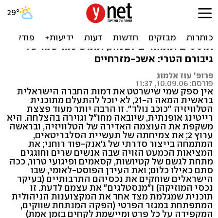
דור נולד
הם משכילים ובורים, ליברלים ואגוצנטרים,
תוססים וממהרים לבכות, וממש כמו שמו של
גיבורם הטרי: אשכ-מזרחיים
פרופ' עוז אלמוג
פורסם: 10.09.06, 11:37
אין ספק שמי שישרטט את דמות החברה הישראלית
בראשית המאה ה-21, לא יוכל להתעלם מתוכנית
הטלוויזיה "כוכב נולד". זו הרבה יותר מעוד פצצת
רייטינג אופנתית, שיובאה מחו"ל וגוירה בהצלחה. היא
משקפת את העוצמה האדירה של הטלוויזיה, ובראשה
ערוץ 2; את צמיחתה של תעשיית הסלבריטאים,
המתמחה בייצור סדרתי של ג'אנק-פוד רוחני; את
המציאות הכמעט הזויה שבה אנשים שרים וחוגגים
מתחת לגשם של קטיושות, קסאמים ופיגועי טרור, ככה
סתם כאילו כלום; ואת העידן הפוסט-לאומי, שבו
הישראלים שוחקים את נכסיהם התרבותיים (בעיקר
נכסי המוזיקה) ו"מנסטלגים" את עצמם לדעת. זו
תוכנית שמגלמת מצד אחד את המקצוענות הניהולית
המתפתחת במגזר הפרטי (הפקה המנתחת שווקים,
המקפידה על כל פרט ומיישמת לקחים בזמן אמת)