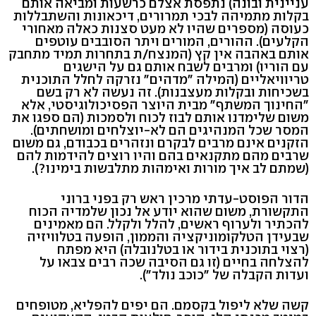
עניינית ובונה) נתפסת אצלם כרשעות ומביאה אותם
בקלות מתמיהה לבכי תמרורים, דיכאונות והשתבללות
כעוסה (מספרים שהיו לא מעט סצנות כאלה מאחורי
הקלעים). ההורים, המורים ויתר הסובבים עוטפים
אותם באהבה אין קץ (המנצח/ת בתחרות תמיד מתחבק
עם הוריו) ומרבים לשבח אותם גם על הישגים
טריוויאליים (המילה "מדהים" נזרקה לחלל התוכנית
בשכיחות ובקלות מעצבנות). זה נעשה לא רק בשם
"החינוך המשתף" מבית היוצר הפסיכולוגיסטי, אלא
משום שלימדנו אותם לבוז לכוח ולסמכות (הם ספגו את
המסר שכל המנהיגים הם לא-יוצלחים ומושחתים).
הזקנים אינם מרבים לבקרם ונזהרים בכבודם, גם משום
שרבים מהם מתקנאים בהם והיו רוצים להידמות להם
(שמתם לב איך מורות ואימהות מתלבשות בימינו?).
הדור הפוסט-עדתי מרכין ראש רק בפני ברוני
התקשורת, משום שהוא יודע אל נכון שלמדיה הכוח
להכתיר ולערוף ראשים, להלל ולקלל. הם מאמינים
שבעידן הטלקומוניקציה והממון, הופעה בטלוויזיה
(רצוי בתוכנית בידור או בטלנובלה) היא מפתח
להצלחה בחיים (זו גם הסיבה שכה רבים צבאו על
ועדות הקבלה של "כוכב נולד").
קשה שלא ליפול בקסמם. הם יפים להפליא, מטופחים