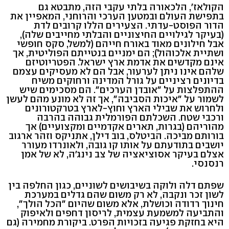
הקולאז', הלכאורה בלתי עקבי הזה, מתבטא גם
בתפישת העולם ובמטען הערכי והרוחני, המאפיין את
הדור הפוסט-עדתי. הצעירים הללו קרובים לדת
(בעיקר לגילויים החיצוניים והבלתי מחייבים שלה),
אבל חילונים מאוד באורח חייהם (למשל, סקס חופשי
ושתיית אלכוהול); הם ימניים בנטייתם הפוליטית, אך
אינם מקדשים את אדמת ארץ ישראל. הפטריוטיזם
שלהם אינו ניתן לערעור, אבל הם לא מעסיקים עצמם
בדיונים רציניים על גורל המדינה ורחוקים משיח
ההתפלצות על "אובדן הערכים". הם מסכימים שיש
לשמור על "איכות הסביבה", אך זה לא מונע מהם לעשן
ולחרוש את שבילי הארץ וחוץ-לארץ בטרקטורונים
ורכבי שטח. השכלתם הפורמלית גבוהה בהרבה
מהוריהם (בגרות, תארים אקדמיים ומקצועיים) אך
בורותם מביכה. הביטלס, בוב דילן, אתניקס וזהר ארגוב
יושבים בתודעתם על אותו קו גובה, ולאונרדו מעורר
אצלם בעיקר אסוציאציה של צב נינג'ה, לא של אמן
רנסנסי.
שפתם דלה ולוקה בשיבושים לשוניים, כגון החלפה בין
לשון זכר ונקבה, לא רק משום שהם גדלים במערכת
חינוך רדודה וכושלת, אלא משום שהיום "הכל הולך",
והתביעה למשמעת עצמית, לריסון דחפים ולאיפוק
היא בחזקת פגיעה בזכויות הפרט. ביקורת מחמירה (גם