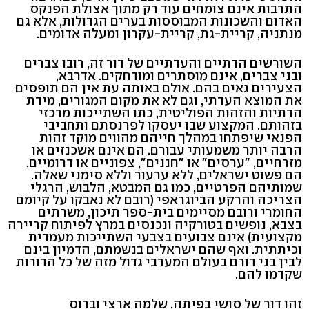
התרבות אינם צומחים עוד רק מתוך אצולת הפנקס
האדום והשכונות המבוססות בערים הגדולות, אלא גם
מנתניה, קריית-גת, קריית-עקרון ומעלה אדומים.
השורשים הדתיים והעדתיים של דור זה, רובו צברים
ובני צברים, אינם מוסתרים ומודחקים. אדרבא,
הצעירים גאים בהם. אולם באותה עת אין הם תופסים
את המוצא העדתי, וגם לא את מקום המגורים, מידת
הדתיות והזהות הפוליטית, כתו השתייכות מרכזי
בזהותם. המקצוע שבו יעסקו לפרנסתם ותחביבי
הפנאי שיפתחו במהלך חייהם מהווים מוקד זהות
הרבה יותר משמעותי עבורם. הם אינם אשכנזים או
מזרחיים, "ערסים" או "חננים", צפוניים או דרומיים.
הם פשוט ישראלים, ללא ערעור וללא סימני שאלה.
שמותיהם הפרטיים, כמו גם המבטא, הלבוש, הרגלי
הצריכה והרקע הביוגראפי (רובם לא נאבקו על קיומם
החומרי ורובם מסיימים בית-ספר תיכון, משרתים
בצבא, נופשים בטורקיה ונכנסים במרץ לפיתוח קריירה
מקצועית) אינם צבועים בצבעי השתייכות מעמדית
וכיתתית. ואף שהם ישראלים בנשמתם, הדמיון בינם
לבין בני דורם בעולם המערבי גדול מזה של כל הדורות
שקדמו להם.
זהו דור של סושי בפיתה, שלמה ארצי וברוס