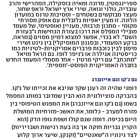
ספרינגסטין, מדונה ומאיה בוסקילה, המהרישי והרב
עובדיה, גולני וגואה, שירי ארץ ישראל וראפ שחור,
מעצר מבוקשים בשטחים - ומסיבות טרנס במועדון
הלונה. זו מעין יאפיות גלובלית עם אופק מסורתי
מקומי - מתכון תרבותי, מעניין ואופטימי, של מעמד
מובּילי המפלס את דרכו בעזרת הנחישות ו"בעזרת
השם". לא בכדי, אפשר למצוא דמיון מסוים (במראה,
ברקע המעמדי, ובסגנון המוסיקלי) בין נינט ושירי
מימון לבין כוכבות פרברים אמריקניות-לטיניות כמו
כריסטינה אגילרה או ג'ניפר לופז. גם הראל מויאל
"מתכתב" עם ריקי מרטין - אחד מסמלי המעמד החדש
בחברה האמריקנית הפוסט-'ווספית'.
גם ג'קו וגם אייזנברג
דומני שהיה זה רענן שקד שניבא את זכייתו של ג'קו.
בהברקה סוציולוגית הוא הבין שמדובר במותג המסמל
בשמו (גם ג'קו וגם אייזנברג) את המפגש הטיפוסי בין
מזרח למערב - כלומר, את האשכ-מזרחיות המושלת
היום בכיפה. דומה שגם קולו ושפת גופו הדק (הוא
הקרין גבריות חזקה אך בה בעת רגישות ושבריריות)
לצד גינוניו ה"שאנטיים" (זקנקן, שיער ארוך קלוע