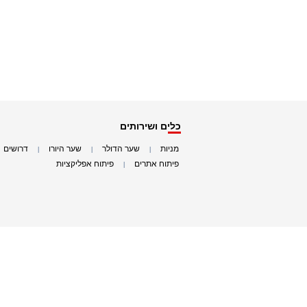
כלים ושירותים
מניות
שער הדולר
שער היורו
דרושים
|
|
|
|
פיתוח אתרים
פיתוח אפליקציות
|
|