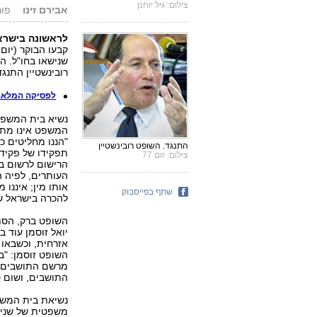
צילום: גיל יוחנן
אבירם זינו
פורסם: 6
לראשונה בישראל
קבעו הבוקר (יום
שנישאו בחו"ל. 
רובינשטיין התנגד
לפסיקה המלאה 
נשיא בית המשפט 
המשפט אינו מתער
"הננו מחליטים כ
התנגד. השופט רובינשטיין
תפקידו של פקיד
צילום: זום 77
הרישום לרשום במ
העותרים, לפיה הע
אותו מין; איננו
שתף בפייסבוק
להכרה בישראל של 
השופט ברק, הסתמ
אזרחית, וכשבאו 
השופט זוסמן: "ב
מרשם התושבים, 
התושבים, ושום ס
נשיאת בית המשפט
משפטית של שנים