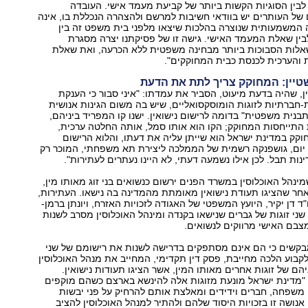
 לבין הסוגיות הקשות ביותר של קביעת מעמד אישי. העובדה
של העותרים יש בוודאי חשיבות למרשם ולהצהרה הנכללת בו, אינה
המשמעותית שנוצרה בהלכות שיצאו מלפני בית משפט זה בין
ין שאלת המעמד האישי. גישה זו של פסיקתנו יצרה מסגרת
לות הסבוכות ביותר מבחינה משפטית ללא הכרעה, ואת שאלת
והערכית לכנסת כבית המחוקקים".
טיין: המחוקק צריך לתת את הדעת
ן, שהיה בדעת מיעוט, הסביר את עמדתו: "איני סבור כי הענקת
ת-חברתיות לזוגות הומוסקסואליים, שיש בה משום הגינות אנושית
בנית משפטית" בדומה לרישום נישואין. ישנו קו המפריד ביניהם,
 התייחסות המחוקק; הקו הוא אותו סמל, אותה החלטה ערכית,
קק במדינת ישראל הוא שייתן עליה את דעתו, והלוא הרישום
 יום, גושפנקה רשמית של הממלכה ליצירת תא משפחתי, המוכר רק
נות תבל. לכן אילו נשמעה דעתי, לא היינו נעתרים לעתירות".
ינהל האוכלוסין במשרד הפנים ירשום כנשואים בני זוג מאותו מין,
אחר שהציגו תעודת נישואין מאומתת מהמדינה בה נישאו. העתירות,
"ד דן יקיר, היועץ המשפטי של האגודה לזכויות האזרח, ויונתן ברמן-
ני זוגות של גברים שנישאו בקנדה ומינהל האוכלוסין מסרב לשנות
צבם האישי מרווקים לנשואים.
מבקשים כי הם אינם מסתפקים בדרישה לשנות את רישומם של שני
לקבוע הלכה מחייבת, פסק דין תקדימי, המחייב את מנהל האוכלוסין
הם של זוגות אחרים מאותו המין, אשר הציגו תעודות נישואין.
 "מדינת ישראל מונעת מזוגות אלה להינשא בארצם כשהם מוקפים
י משפחה, חברים וידידים ומאלצת אותם להרחיק על פני יבשות
 אנושה זו בזכויות היסוד שלהם ולהתיר למנהל האוכלוסין להציב