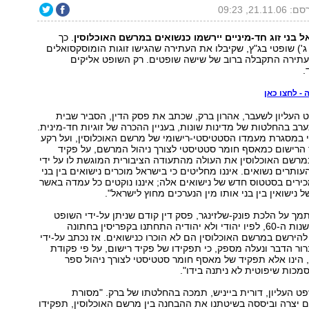
21.11.0, 09:23
 בני זוג חד-מיניים יירשמו כנשואים במרשם האוכלוסין
. כך
 ג') שופטי בג"ץ, שקיבלו את העתירה שהגישו זוגות הומוסקסואלים
העתירה התקבלה ברוב של שישה שופטים. רק השופט אליקים
.
- לחצו כאן
העליון לשעבר, אהרון ברק, שכתב את פסק הדין, הסביר שבית
ב בהחלטות של מדינות שונות, בעניין ההכרה של זוגיות חד-מינית.
י במסגרת מעמדו הסטטיסטי-רישומי של מרשם האוכלוסין, ועל רקע
 הרישום כמאסף חומר סטטיסטי לצורך ניהול המרשם, על פקיד
רשם האוכלוסין את העולה מהתעודה הציבורית המוגשת לו על ידי
ותרים נשואים. איננו מחליטים כי בישראל מוכרים נישואים בין בני
 מכירים בסטטוס חדש של נישואים אלה; איננו נוקטים כל עמדה באשר
נישואין בין בני אותו מין הנערכים מחוץ לישראל".
ך על הלכת פונק-שלזינגר, פסק דין קודם שניתן על-ידי השופט
יואל זוסמן עוד בשנות ה-60, לפיו יהודי ולא יהודיה התחתנו בקפריסין בחתונה
להירשם במרשם האוכלוסין הם לא הוכרו כנישואים. אז נכתב על-ידי
רור הדבר ונעלה מספק, כי תפקידו של פקיד רישום, על פי פקודת
הינו אלא תפקיד של מאסף חומר סטטיסטי לצורך ניהול ספר
מכות שיפוטית לא ניתנה בידו".
 העליון, דורית בייניש, תמכה בהחלטתו של ברק. "מסורת
 יצרה וביססה בשיטתנו את ההבחנה בין מרשם האוכלוסין, תפקידו