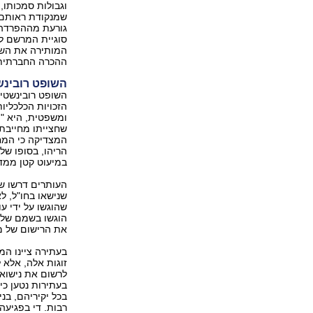
וגבולות סמכותו,
שמנקודת ראותם 
גורעת מההפרדה 
סוגיית המרשם לב
המותירה את השא
ההכרה החברתית 
השופט רובינש
השופט רובינשטיי
הזכויות הכלכליו
ומשפטית, היא "ת
שחצייתו מחייבת
המצדיקה כי המחו
הריהו, בסופו של
במיעוט קטן ממדי
העותרים דרשו שמ
שנישאו בחו"ל, ל
שהוגשו על ידי עו
הוגשו בשמם של ש
את הרישום של מ
בעתירה ציינו ה
זוגות אלה, אלא 
לרשום את נישואי
בעתירות נטען כי
בכל יקיריהם, בנ
רבות. די בפגיעה