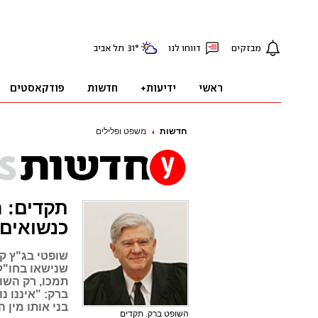
חדשות
משפט ופלילים
תקדים: ה
כנשואים
שופטי בג"ץ קב
שנישאו בחו"ל
תמכו, רק השו
ברק: "איננו נ
בני אותו מין 
השופט ברק. תקדים