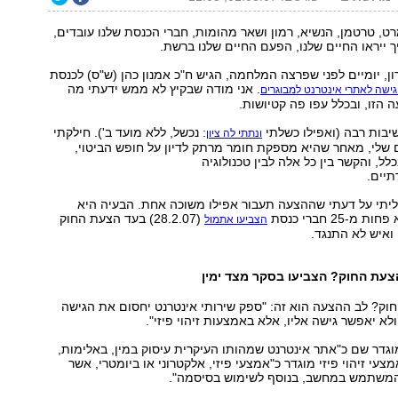
רט, טרטמן, הנשיא, רמון ושאר מהומות, חברי הכנסת שלנו עובדים,
ך ייראו החיים שלנו, הפעם החיים שלנו ברשת.
ון, יומיים לפני שפרצה המלחמה, הגיש ח"כ אמנון כהן (ש"ס) לכנסת
. אני מודה שבקיץ לא ממש ידעתי מה
ישה לאתרי אינטרנט למבוגרים
הזו, ובכלל עפו פה קטיושות.
יבות רבה (ואפילו כשלתי
: נכשל, ללא מועד ב'). חילקתי
ונתתי לה ציון
 שלי, מאחר שהיא מספקת חומר מרתק לדיון על חופש הביטוי,
לל, והקשר בין כל אלה לבין טכנולוגיה
תיים.
ליתי על דעתי שההצעה תעבור אפילו משוכה אחת. הבעיה היא
-25 חברי כנסת
(28.2.07) בעד הצעת החוק
הצביעו אתמול
ואיש לא התנגד.
צעת החוק? הצביעו בסקר מצד ימין
וק? לב ההצעה הוא זה: "ספק שירותי אינטרנט יחסום את הגישה
לא יאפשר גישה אליו, אלא באמצעות זיהוי פיזי".
גדר שם כ"אתר אינטרנט שמהותו העיקרית עיסוק במין, באלימות,
מצעי זיהוי פיזי מוגדר כ"אמצעי פיזי, אלקטרוני או ביומטרי, אשר
משתמש במחשב, בנוסף לשימוש בסיסמה".