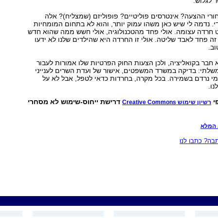
 לגלוש.
רי ההצעה? אינטרסים פוליטיים? פופוליזם (שמצליח)? אלה
. נדמה לי שיש כאן משהו עמוק יותר, והוא לא בתחום המומחיות
וט חרדה עצומה. אולי פחד מהטכנולוגיה, אולי חשש ממה שהוא חדש
לי זה פחד לאבד שליטה. אולי זו החרדה היא שהילדים שלנו לא ידעו
וב.
א חבר בקואליציה, ולכן הצעות החוק הפרטיות שלו אמורות לעבור
שלתי: בדיקה במשרד המשפטים, אישור של ועדת השרים לענייני
מי נרדם בשמירה. בכל מקרה, בחרדות כדאי לטפל, אבל לא על
נו.
י
דרישת ייחוס-שימוש לא מסחרי
רשיון שימוש Creative Commons
 המלא
ה? כתבו לנו