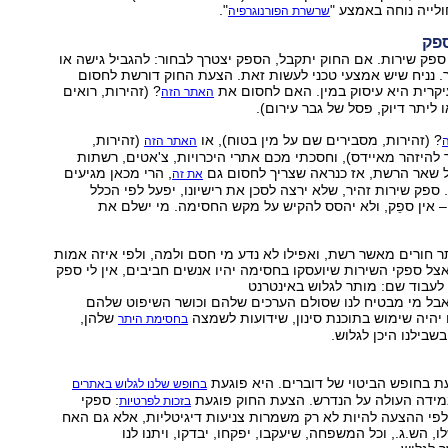
לייה נוחה באמצע "
".
שרשרת הפורנוגרפיה
ספק
י ספק שירות. אם החוק יתקבל, הספק יצטרך לבחור: להגביל גישה או
 נניח שיש אמצעי טכני לעשות זאת. הצעת החוק דורשת לחסום
קרית היא עיסוק במין. האם לחסום את
? (זהירות, רואים
האתר הזה
 ליתר דיוק, פסל של גבר עירום).
? (זהירות, מסבירים שם על מין בטוח), או
(זהירות,
האתר הזה
להיזהר מאיידס), וחסכתי מכם אתרי היכרויות, צ'אטים, רשתות
ל שאר הרשת, אז כנראה שצריך לחסום גם
, הרי מכאן מגיעים
את זה
ספק שירות זהיר, שלא ירצה לסכן את רישיונו, יפעל לפי הכלל
– אין ספֵק, ולא יהסס להקיש על מקש החסימה. מי ישלם את
תר חורים מאשר רשת, ואפילו לא נדע מי חסם ולמה, ולפי איזה אמות
צל ספקי השירות שיועסקו בחסימה יהיו אנשים חביבים, אין לי ספק
לעבוד שם: מותר לגלוש באינטרנט
אבל מי מבטיח לנו שסולם הערכים שלהם וכושר השיפוט שלהם
יהיה שימוש בתוכנת סינון, שידועות לשמצה
שלהן,
בחסימת היתר
שבילנו היכן לגלוש.
ת בחופש הביטוי של דוברים. היא פוגעת
בחופש שלנו לגלוש באתרים
במידה העולה על הנדרש. הצעת החוק פוגעת
: ספקי
בזכות לפרטיות
פי ההצעה להיות לא רק משמרות צניעות דיגיטליות, אלא גם האח
, הש.ג., וכל המשפחה, שיעקבו, יפקחו, יבדקו, ויתנו לנו