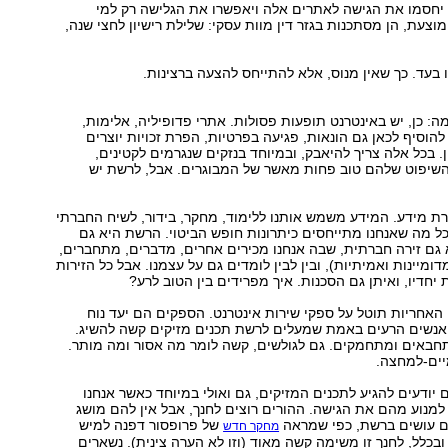
יחסמו את הגישה לאתרים אלה ויאפשרו את הגלישה רק למי
צעת, הן מסתכנות בגזר דין מוות עסקי: שלילת רישיון לחצי שנה,
: כן, יש באינטרנט תופעות פסולות. אתרי פדופיליה, אלימות,
להוסיף לכאן גם הונאות, פגיעה בפרטיות, הפרת זכויות יוצרים
ן. בכל אלה צריך להיאבק, ובמיוחד בנזקים שנגרמים לקטינים,
שיפוט שלהם טוב פחות מאשר של המבוגרים. אבל, לרשת יש
רת מידע. המידע משמש אותנו ללימוד, מחקר, בידור, לשיח החברתי
לכל מה שאנחנו מתייחסים כיתרונות חופש הביטוי. הרשת היא גם
 גם זירה חברתית, שבה אנחנו מכירים אחרים, מדברים, מתחברים,
דומיינות ואמיתיות), ובין לבין לומדים גם על עצמנו. אבל כל הזירות
חדיו, ואיתן גם הסכנות. איך מפרידים בין הטוב לרע?
האחריות תוטל על ספקי שירות אינטרנט. הספקים הם יעד נוח
האנשים הרעים באמת שמעלים לרשת תכנים מזיקים קשה להשיג.
חבאים ומתחמקים. גם לגולשים, קשה לומר מה אסור ומה מותר.
יים-למחצה.
 יודעים להגיע לתכנים המזיקים, גם ואולי במיוחד כאשר אנחנו
למנוע מהם את הגישה. ההורים רוצים לחנך, אבל אין להם מושג
 עושים ברשת, כפי שמראה
של פרופסור דפנה למיש
מחקר חדש
 ובכלל, לחנך זו משימה קשה מאוד (וזו לא הערה צינית). נשארים