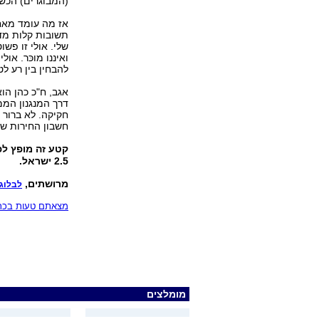
(המבוגרים) הכשר
אז מה עומד מאחו
תשובות קלות מדי
שלי. אולי זו פש
ואיננו מוכּר. או
להבחין בין רע לט
אגב, ח"כ כהן הו
דרך המנגנון הממ
חקיקה. לא ברור 
חשבון החירות של
קטע זה מופץ לפ
2.5 ישראל.
מרושתים,
לבלוג
מצאתם טעות בכתב
מומלצים