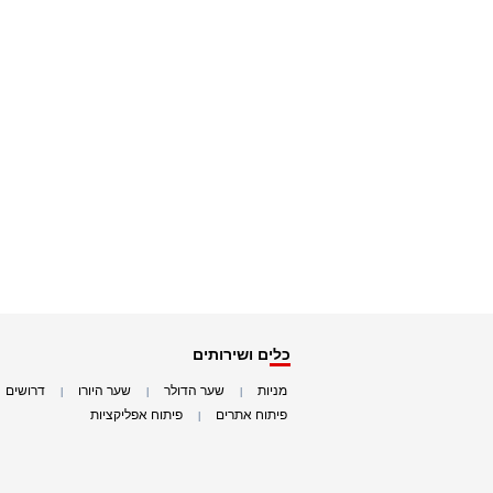
כלים ושירותים
מניות
שער הדולר
שער היורו
דרושים
|
|
|
|
פיתוח אתרים
פיתוח אפליקציות
|
|