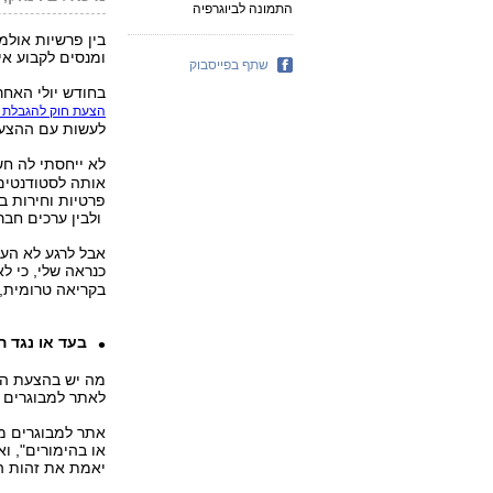
התמונה לביוגרפיה
בין פרשיות אולמ
ומנסים לקבוע אי
שתף בפייסבוק
בחודש יולי האחר
הצעת חוק להגבלת ג
לעשות עם ההצעה 
לא ייחסתי לה חש
אותה לסטודנטים
פרטיות וחירות בכ
ולבין ערכים חבר
אבל לרגע לא הע
כנראה שלי, כי לא פחות מ
בקריאה טרומית, 
בעד או נגד ה
מה יש בהצעת הח
לאתר למבוגרים ו
אתר למבוגרים מו
או בהימורים", וא
יאמת את זהות ה