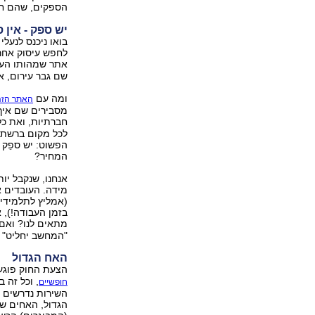
הספקים, שהם חו
יש ספק - אין 
בואו ניכנס לנעל
לחפש עיסוק אחר.
אתר שמהותו העי
שם גבר עירום, או
ומה עם
האתר הזה
מסבירים שם איך 
חברתיות, ואת כ
לכל מקום ברשת. 
הפשוט: יש ספֵק 
המחיר?
אנחנו, שנקבל יו
מידה. העובדים א
(אמליץ לתלמידי 
בזמן העבודה!), 
מתאים לנו? ואם 
"המחשב יחליט" ב
האח הגדול
הצעת החוק פוגע
, וכל זה 
חופשיים
השירות נדרשים ל
הגדול, האחים שלו