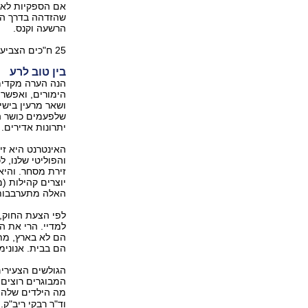
אם הספקיות לא 
שהזדהה בדרך המו
הרשעה וקנס.
25 ח"כים הצביעו בעד. כך שאין מנוס, אלא להתייחס להצעה ברצינות.
בין טוב לרע
הנה הערה מקדימה
הימורים, ואפשר 
ושאר מרעין בישי
שלפעמים כושר ה
יתרונות אדירים.
האינטרנט היא זי
והפוליטי שלנו, 
זירת מסחר. והיא
יוצרים קהילות (מ
האלה מתערבבות י
לפי הצעת החוק, 
למדיי. הרי את 
הם לא בארץ, מת
הם בבית. אנונימ
הגולשים הצעירים
המבוגרים רוצים 
מה הילדים שלהם
וד"ר רבקי ריב"ק.