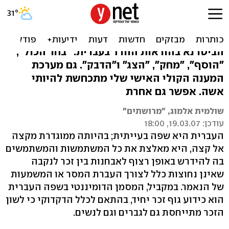
למה Word לא מתחשב
בנשים?
הביטו נא בהוראות הוורד בעברית. "בחר הכול",
"הוסף", "מחק", "הצג" ו"הדבק". גם מערכת
המענה הקולי האישי שלי מתכחשת להיותי
אשה. אפשר גם אחרת
שולמית אלמוג, "מרושתים"
עודכן: 19.03.07, 18:00
העברית היא שפה בעייתית; בהיותה ממוגדרת מקצה
אל קצה, היא מאלצת את כל המשתמשות והמשתמשים
בה להידרש באופן רצוף לאבחנות בין זכר לנקבה
שאינן נחוצות כלל לצורך העברת המסר או המשמעות
של הנאמר. במקביל, המסמן הדומיננטי בשפה העברית
הוא כידוע גוף זכר יחיד, בהתאם לכלל הדקדוקי כי לשון
הזכר מתייחסת גם לגברים וגם לנשים.