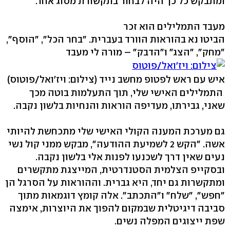
ומתבקש כל כך היה לבחור בתקשורת מסוג אחר.
מעבד התמלילים הוא זכר
הביטו נא בהוראות הוורד בעברית. "בחר הכל", "הוסף",
"מחק", "הצג" ו"הדבק" – מורה לי מעבד
איש עם ראש לפטופ מחשב נייד
(צילום: ויז'ואל/פוטוס)
התמלילים האישי שלי, תוך התעלמות בוטה מכך
שאני, גבירתו, מעדיפה הוראות והנחיות בלשון נקבה.
גם מערכת המענה הקולי האישי שלי מתכחשת להיותי
אשה. "הקש 2 לשמיעת ההודעה", מבקש ממני קול נשי
נעים שאין דרך לשכנעו לפנות אלי בלשון נקבה.
ובסקייפ הצלמית הסטנדרטית, המייצגת מתקשרים
ומתקשרות גם יחד, היא גברית. וההוראות על הסרגל הן
"חפש", "שלח" ו"התכתב". אלה קומץ דוגמאות מתוך
סביבה דיגיטלית שבמקום להפוך את היוצרות, אימצה
שפת ייצוגים המפלה נשים.