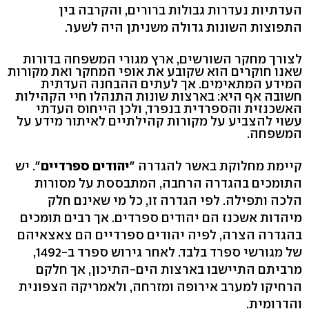
העדתיות נעדרות גבולות ברורים, והקרבה בין
התפוצות השונות גדולה משניתן היה לשער.
לצורך מחקר השורשים, ארץ מגורי המשפחה בדורות
שאנו חוקרים הוא שקובע את אופי המחקר ואת מקורות
המידע המתאימים. אך לעתים ההבחנה העדתית
חשובה אף היא: בארצות שונות התנהלו חיי הקהילות
האשכנזית והספרדית בנפרד, ולכן הייחוס העדתי
עשוי להצביע על מקורות קהילתיים לאיתור מידע על
המשפחה.
קיימת מחלוקת באשר להגדרה "
יהודים ספרדיים
". יש
התומכים בהגדרה הרחבה, המתבססת על מסורות
הלכה ותפילה. לפי הגדרה זו, כל מי שאינם חלק
מיהדות אשכנז הם יהודים ספרדים. אך רבים תומכים
בהגדרה הצרה, לפיה יהודים ספרדיים הם צאצאיהם
של מגורשי ספרד בלבד. לאחר גירוש ספרד ב-1492,
מרביתם התיישבו בארצות הים-התיכון, אך חלקם
הרחיקו למערב אירופה ומזרחה, ולאמריקה הצפונית
והדרומית.