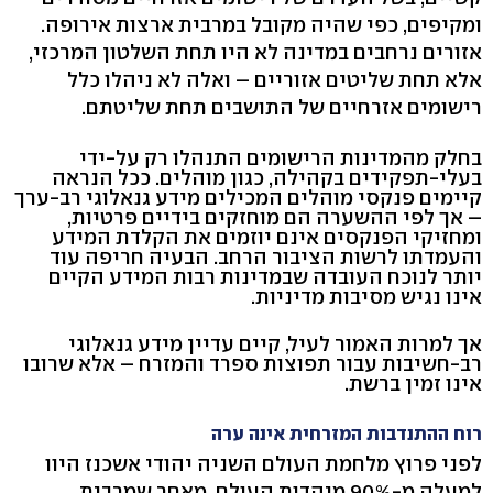
ומקיפים, כפי שהיה מקובל במרבית ארצות אירופה.
אזורים נרחבים במדינה לא היו תחת השלטון המרכזי,
אלא תחת שליטים אזוריים – ואלה לא ניהלו כלל
רישומים אזרחיים של התושבים תחת שליטתם.
בחלק מהמדינות הרישומים התנהלו רק על-ידי
בעלי-תפקידים בקהילה, כגון מוהלים. ככל הנראה
קיימים פנקסי מוהלים המכילים מידע גנאלוגי רב-ערך
– אך לפי ההשערה הם מוחזקים בידיים פרטיות,
ומחזיקי הפנקסים אינם יוזמים את הקלדת המידע
והעמדתו לרשות הציבור הרחב. הבעיה חריפה עוד
יותר לנוכח העובדה שבמדינות רבות המידע הקיים
אינו נגיש מסיבות מדיניות.
אך למרות האמור לעיל, קיים עדיין מידע גנאלוגי
רב-חשיבות עבור תפוצות ספרד והמזרח – אלא שרובו
אינו זמין ברשת.
רוח ההתנדבות המזרחית אינה ערה
לפני פרוץ מלחמת העולם השניה יהודי אשכנז היוו
למעלה מ-90% מיהדות העולם. מאחר שמרבית