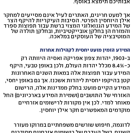
אבותיכם תימצא באוסף.
אך למעט חריגים, האתרים לעיל אינם מסייעים למחקר
אילן היוחסין הפרטי. הסיבות העיקריות להיקף הצר
של המידע הגנואלוגי המצוי ברשת עבור תפוצות ספרד
והמזרח הן בחלקן אובייקטיביות, ובחלקן תולדה של
המוטיבציה של העוסקים במלאכה.
המידע הזמין מועט יחסית לקהילות אחרות
ב-1903, יהדות צפון אפריקה ואסיה היוותה רק
כ-8.4% מכלל יהדות העולם, ולכן באופן טבעי, היקף
המידע עבור תפוצות אלה במאות השנים האחרונות
קטן בהיקפו יחסית ליהדות אשכנז. אך גם באופן יחסי,
המידע הקיים מועט: בחלק ממדינות אלה, הרישום
האזרחי של התושבים (ושמירת המידע בארכיונים) החל
מאוחר למדי. לכן אין מקורות לרישומים אזרחיים
מוקדמים המאפשרים חקר אילן יוחסין.
לדוגמה, חיפוש שורשים משפחתיים במרוקו מעורר
קשיים, בשל העדרם של רישומים אזרחיים מסודרים