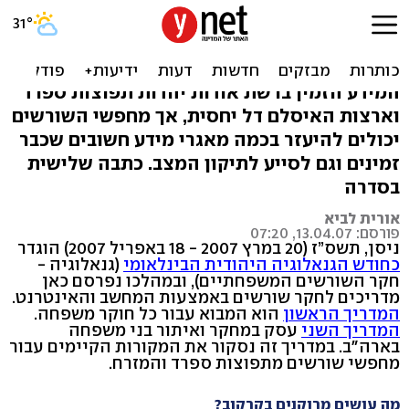
בני עדות המזרח: כך תחפשו
שורשים ברשת
המידע הזמין ברשת אודות יהדות תפוצות ספרד
וארצות האיסלם דל יחסית, אך מחפשי השורשים
יכולים להיעזר בכמה מאגרי מידע חשובים שכבר
זמינים וגם לסייע לתיקון המצב. כתבה שלישית
בסדרה
אורית לביא
פורסם: 13.04.07, 07:20
ניסן, תשס”ז (20 במרץ 2007 - 18 באפריל 2007) הוגדר
כחודש הגנאלוגיה היהודית הבינלאומי
(גנאלוגיה -
חקר השורשים המשפחתיים), ובמהלכו נפרסם כאן
מדריכים לחקר שורשים באמצעות המחשב והאינטרנט.
המדריך הראשון
הוא המבוא עבור כל חוקר משפחה.
המדריך השני
עסק במחקר ואיתור בני משפחה
בארה"ב. במדריך זה נסקור את המקורות הקיימים עבור
מחפשי שורשים מתפוצות ספרד והמזרח.
מה עושים מרוקנים בקרקוב?