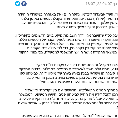
22.04, 18:07
ו", השר אביגדור ליברמן, נחקר היום (א') באזהרה במשרדי היחידה
הונאה (יאח"ה) בבת-ים. הוא חשוד בקבלת כספים באופן בלתי
מרטין שלאף, הזכור גם כגיבור פרשת סיריל קרן והכספים שהועברו
שרון. ליברמן נחקר במשך שמונה שעות.
בל כסף שהועבר אליו דרך חשבונות פיקטיביים הרשומים בקפריסין,
הם. חוקרי המשטרה דורשים ממנו לספק הסבר על הכספים הללו,
ד למימון קמפיין הבחירות האחרון של מפלגתו. במהלך החודשים
נשי יאח"ה לחיקור דין בקפריסין, כדי לתשאל עדים הקשורים
ממצאי החקירה אישר היועץ המשפטי לממשלה, מני מזוז, לחקור
הלת במקביל זה כמה שנים חקירה בעקבות דו"ח מבקר
המדינה משנת 2000, ממנו עלה חשד לאי-סדרים כספיים במפלגה. בדו"ח המבקר
"קיבלה קו אשראי בבנק בארץ בערך של מיליון דולר. כביטחון לקו
 ערבות בנקאית של בנק שמושבו בווינה. הבנק הווינאי קיבל
העמדת הערבות, ערבות אישית שהעמיד תושב חוץ".
 במהלך המו"מ הקואליציוני הראשוני עם בין "קדימה" ל"ישראל
ברמן לקבל לידיו את התיק לביטחון פנים. היועץ המשפטי לממשלה,
י הוא לא יוכל להחזיק בתיק כל עוד מתנהלת נגדו חקירה פלילית.
ם נמסר על "ממצאים נוספים" בעניינו של ליברמן - ואפשר שכעת
ה.
 זה השר עצמו? "במהלך השנה האחרונה הוא פנה ארבע פעמים