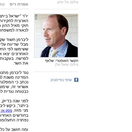
צילום: גיל יוחנן
אפרת וייס
עודכן: .07
יו"ר "ישראל ביתנ
הארצית לחקירות 
חוקי מאיל ההון 
לכאורה למשפחת 
ליברמן חשוד שקי
מבלי שדיווח עלי
ששימשו לפי החש
האחרונים יצאו א
לפרשה. בעקבות 
הקשר האוסטרי: שלאף
את השר.
צילום: שאול גולן
נגד ליברמן מתנ
שתף בפייסבוק
נכתב כי המפלגה 
אשראי זה, שימשה
כבטוחה נגדית ל
לפני שנה בדיוק,
ביתנו", ביקש לי
מני מזוז,
כ
פסק אז
בחודשים האחרוני
נפתרה התעלומ
ומה חושב על כל