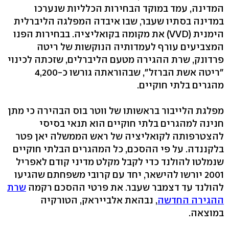
המדינה, עמד במוקד הבחירות הכלליות שנערכו
במדינה בסתיו שעבר, שבו איבדה המפלגה הליברלית
הימנית (VVD) את מקומה בקואליציה. בבחירות הפנו
המצביעים עורף לעמדותיה הנוקשות של ריטה
פרדונק, שרת ההגירה מטעם הליברלים, שזכתה לכינוי
"ריטה אשת הברזל", שבהוראתה גורשו כ-4,200
מהגרים בלתי חוקיים.
מפלגת הלייבור בראשותו של ווטר בוס הבהירה כי מתן
חנינה למהגרים בלתי חוקיים הוא תנאי בסיסי
להצטרפותה לקואליציה של ראש הממשלה יאן פטר
בלקננדה. על פי ההסכם, כל המהגרים הבלתי חוקיים
שנמלטו להולנד כדי לקבל מקלט מדיני קודם לאפריל
2001 יורשו להישאר, יחד עם קרובי משפחתם שהגיעו
להולנד עד דצמבר שעבר. את פרטי ההסכם רקמה
שרת
ההגירה החדשה
, נבהאת אלבייראק, הטורקיה
במוצאה.