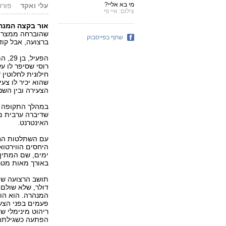
מי בא אליי?
עלי ואקד
פורסם: 8.07
צילום: איי פי
אור בקצה המנה
שהוברחה ממצרים
שתף בפייסבוק
ברצועה, אבל קוד
הפעי
רוסי שסיפר לו ע
חילונית לחלוטין 
הצעירה ובין השנ
במהלך התקופה ל
שדיברה ערבית מק
האינטרנט.
עם השתלטות החמ
היחסים הווירטוא
ימים, שם המתין 
באורך מאות מטרים, בקוטר של 80
דולר, שלא שולם
המנהרה. הוא הו
פעמים בפני הצעיר
ריהוט מינימלי ש
הפתעה כשגילתה ש