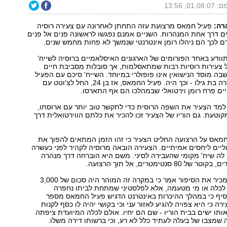
01.0, 13:56
רה:
פעיל חמאס מרצועת עזה התחתן לאחרונה עם צעירה רוסיה
 דרך אחת המנהרות. השניים אמנם נפגשו לראשונה פנים אל פנים
ם לכך הם ניהלו רומן אינטרנטי שנמשך לא פחות מחמש שנים.
ל, בן 29, התוודע באחד הפורומים של הארגונים האיסלאמיים ברוסיה לשייח'
ל צעירות רוסיות רבות שמתאסלמות, אך סובלות מסביבת חיים
שבה מוסד הנישואין אינו פופולרי במיוחד. השייח' סיכם עם הפעיל
שהוא יכיר לו צעירה בת גילו - וכך היה. פעיל החמאס, אז בן 24, החל לצ'וטט עם
יים פרח רומן וירטואלי שבמהלכו הם אף התארסו.
מד הצעיר את השפה הרוסית כדי לתקשר טוב יותר עם ארוסתו,
וטעת. גם הוריו של הצעיר זכו להכיר את כלתם הווירטואלית דרך
אס על הרצועה החליט הצעיר כי זהו הזמן המתאים להפוך את
ליים ליחסים אמיתיים. הצעירה הובאה מרוסיה לקהיר לפני כעשרה
לה שיח' מקומי שהעבירה לסיני. משם היא הוברחה דרך מנהרה
 סנטימטרים, אל תוך הרצועה.
תושב הרצועה שמכיר את הסיפור אמר כי במקרה זה המוהר היה סכום של 3,000
 לכלה או מי מטעמה, אלא לפלסטיני שמתחת לביתו נחפרה
סיף כי במהלך ההיכרות באינטרנט הדגיש פעיל החמאס מספר
ה כי היא צפויה להגיע לאזור עני וכי בקושי יהיה לו כסף לקנות
אותו ישים בבית הוריו - שם הם יחיו. אולם לכלה המיועדת ציפתה
מצבו של בעלה לעתיד כלל לא רע, וכי ברשותו דירה משלו.