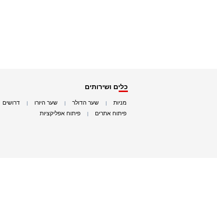
כלים ושירותים
מניות
שער הדולר
שער היורו
דרושים
|
|
|
|
פיתוח אתרים
פיתוח אפליקציות
|
|