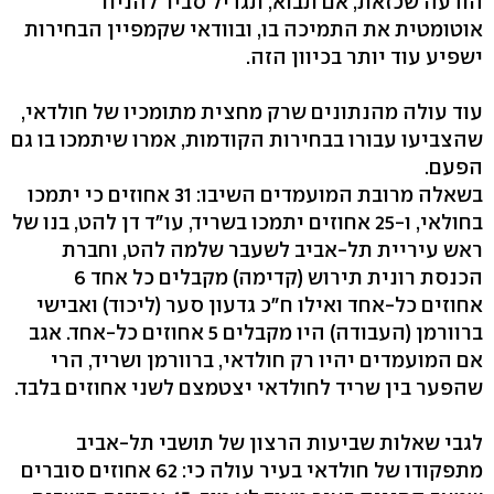
הודעה שכזאת, אם תבוא, תגדיל סביר להניח
אוטומטית את התמיכה בו, ובוודאי שקמפיין הבחירות
ישפיע עוד יותר בכיוון הזה.
עוד עולה מהנתונים שרק מחצית מתומכיו של חולדאי,
שהצביעו עבורו בבחירות הקודמות, אמרו שיתמכו בו גם
הפעם.
בשאלה מרובת המועמדים השיבו: 31 אחוזים כי יתמכו
בחולאי, ו-25 אחוזים יתמכו בשריד, עו"ד דן להט, בנו של
ראש עיריית תל-אביב לשעבר שלמה להט, וחברת
הכנסת רונית תירוש (קדימה) מקבלים כל אחד 6
אחוזים כל-אחד ואילו ח"כ גדעון סער (ליכוד) ואבישי
ברוורמן (העבודה) היו מקבלים 5 אחוזים כל-אחד. אגב
אם המועמדים יהיו רק חולדאי, ברוורמן ושריד, הרי
שהפער בין שריד לחולדאי יצטמצם לשני אחוזים בלבד.
לגבי שאלות שביעות הרצון של תושבי תל-אביב
מתפקודו של חולדאי בעיר עולה כי: 62 אחוזים סוברים