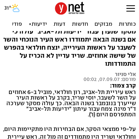
סקר: שריד או חולדאי - קרב
צמוד בתל-אביב
מסקר שנערך עבור "ידיעות תל-אביב" עולה כי
אם בשנה הבאה יתמודדו ראש העיר הנוכחי והשר
לשעבר על ראשות העירייה, ינצח חולדאי בהפרש
של שישה אחוזים. שריד עדיין לא הכריז על
התמודדותו
אלי סניור
פורסם: 07.09.07, 00:02
קרב צמוד:
ראש עיריית תל-אביב, רון חולדאי, מוביל ב-6 אחוזים
על השר לשעבר, יוסי שריד, בקרב על ראשות העיר
שייערך בנובמבר בשנה הבאה. כך עולה מסקר שערכה
ד"ר מינה צמח עבור עיתון "ידיעות תל-אביב"
המתפרסם היום (ו').
על-פי ממצאי הסקר, אם הבחירות היו מתקיימות היום,
וחולדאי ושריד היו מתמודדים זה מול זה, ראש עיירית