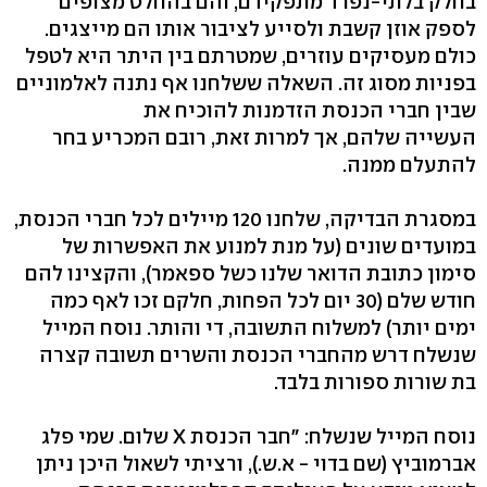
בחלק בלתי-נפרד מתפקידם, והם בהחלט מצופים
לספק אוזן קשבת ולסייע לציבור אותו הם מייצגים.
כולם מעסיקים עוזרים, שמטרתם בין היתר היא לטפל
בפניות מסוג זה. השאלה ששלחנו אף נתנה לאלמוניים
שבין חברי הכנסת הזדמנות להוכיח את
העשייה שלהם, אך למרות זאת, רובם המכריע בחר
להתעלם ממנה.
במסגרת הבדיקה, שלחנו 120 מיילים לכל חברי הכנסת,
במועדים שונים (על מנת למנוע את האפשרות של
סימון כתובת הדואר שלנו כשל ספאמר), והקצינו להם
חודש שלם (30 יום לכל הפחות, חלקם זכו לאף כמה
ימים יותר) למשלוח התשובה, די והותר. נוסח המייל
שנשלח דרש מהחברי הכנסת והשרים תשובה קצרה
בת שורות ספורות בלבד.
נוסח המייל שנשלח: "חבר הכנסת X שלום. שמי פלג
אברמוביץ (שם בדוי - א.ש.), ורציתי לשאול היכן ניתן