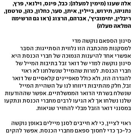
אלה שענו (מימין למעלה): כבל, פינס, וילנאי, פרץ,
נתניהו, תירוש, ביילין, איתן,
סער, כחלון, כהן, טרטמן,
ריבלין, יחימוביץ', אברהם, הרצוג (ראו גם הרשימה
המלאה מעלה
)
סינון הספאם נוקשה מדי
למסקנות מהכתבה הזו נלווית הסתייגות: הסבר
אפשרי אחד להיענות הנמוכה של חברי הכנסת היא
סינון נוקשה למדי של דואר זבל בתיבות המייל של
חברי הכנסת. למרות שהמייל שנשלחנו לא ראוי
להגדרה הזו, ולא כולל מאפיינים קלאסיים של דואר
זבל, חלק מהתיבות דיווחו לנו על השהיית המייל
שנשלח בשרתי הדואר הממשלתיים. אפשר שההודעות
שלנו נשלחו אך לא הגיעו לרבים מחברי הכנסת ונתקעו
במסנני דואר הזבל מבלי להחזיר שגיאות.
ראוי לציין, כי לא חייבים לסנן מיילים באופן נוקשה
כל-כך כדי לחסוך ספאם מחברי הכנסת. אפשר להקים