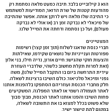
הוא 3 קילובייט בלבד. תיבה כמעט מלאה נסתמת רק
מהודעות קטנות של שרת הדואר, המודיעות למשתמש
כי התיבה שלו מלאה ויש לרוקן אותה. אפשר שהתיבה
של מיכאלי לא נבדקה זמן רב (או אולי לא נבדקה
מעולם), ועל כן נסתמה ודחתה את המייל שלנו.
המצטיינים
חברי כנסת שדאגו לשלוח (תוך זמן קצר) רשימות
מפורטות וענייניות של נושאים שקידמו, שאילתות
והצעות חוקי שהגישו: חיים אורון, נדיה חילו, בני אלון
(זאת למרות תקלת מחשוב כלשהי, שלדברי העוזרת
עידית התרחשה ביום בו התקבל המייל שלנו), משה
גפני ומיכאל מלכיאור. כולם השיבו ברצינות לשאלה.
חלק מחברי הכנסת ועוזריהם הסתפקו בלהפנות אותנו
לאתר תעמולה רשמי או לאתר המפלגה. המשקיעים
פחות השיבו והפנו אותנו לאתר הכנסת, מבוך סבוך
שלא פשוט בכלל למצוא בו את התשובה לשאלה,
במקום לתת קישור ישיר.