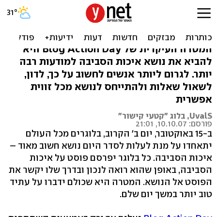
ביום ב': בלוגרים למען איכות
הסביבה
המטרה העיקרית של Blog Action Day היא
להביא את נושא איכות הסביבה למודעות רבה
יותר. לגרום ליותר אנשים לחשוב על כך, לדון,
לשאול שאלות ולהתייחס לנושא מכל זווית
אפשרית
UvalS, בלוג "קטעי קישור"
פורסם: 10.10.07, 21:01
ב-15 באוקטובר, יום ב' הקרוב, בלוגרים מכל העולם
יתאחדו על מנת לעלות לסדר היום נושא חשוב מאוד –
איכות הסביבה. כל בלוגר יפרסם פוסט על איכות
הסביבה, באופן שהוא רואה לנכון ובדרך שלו יקשר את
הפוסט אל הנושא. המטרה היא שכולם ידברו על עתיד
טוב יותר במשך יום שלם.