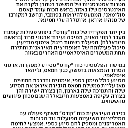
מטרות אסטרטגיות של המשטר בטהרן ולקדם את
האינטרסים שלו באזור. בראש הכוח עומד קאסם
סולימאני, הממעט להיראות בפומבי, ונחשב למקורבו
של מנהיג איראן, איתוללה עלי חמינאי.
בין יתר תפקידיו של כוח "קודס": ביצוע פעולות קומנדו
מעבר לקווי האויב, תמיכה ועידוד ארגוני טרור (בראשם
חיזבאללה), הפעלת רשתות ריגול, איסוף מודיעין,
סיכול פעילותה של האופוזיציה האיראנית וחתירה
תחת המשטרים האיסלאמיים האחרים באזור.
במישור הפלסטיני כוח "קודס" מסייע למפקדות ארגוני
הטרור הנמצאות בדמשק, כגון חמאס, וג'יהאד
איסלאמי.
הסיוע כולל מימון כספי, אימונים והדרכת חמושים.
מאז עליית ממשלת חמאס הגבירה איראן את הסיוע
שלה והתמיכה שלה בארגון, הן בצורה ישירה והן
בצורה עקיפה באמצעות חיזבאללה שגם מכוון פיגועים
מהשטחים.
בזירה העיראקית כוח "קודס" משתף פעולה עם
המיליציות השיעיות הפועלות נגד הכוחות
האמריקנים ומספק להם סיוע כספי, אמצעי לחימה