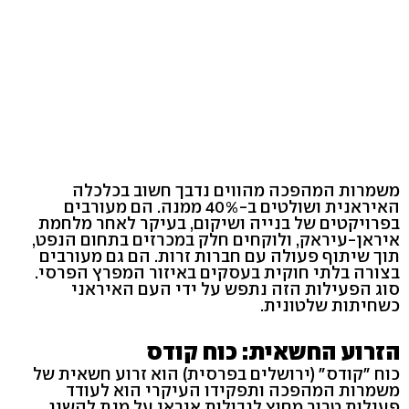
משמרות המהפכה מהווים נדבך חשוב בכלכלה
האיראנית ושולטים ב-40% ממנה. הם מעורבים
בפרויקטים של בנייה ושיקום, בעיקר לאחר מלחמת
איראן-עיראק, ולוקחים חלק במכרזים בתחום הנפט,
תוך שיתוף פעולה עם חברות זרות. הם גם מעורבים
בצורה בלתי חוקית בעסקים באיזור המפרץ הפרסי.
סוג הפעילות הזה נתפש על ידי העם האיראני
כשחיתות שלטונית.
הזרוע החשאית: כוח קודס
כוח "קודס" (ירושלים בפרסית) הוא זרוע חשאית של
משמרות המהפכה ותפקידו העיקרי הוא לעודד
פעילות טרור מחוץ לגבולות איראן על מנת להשיג