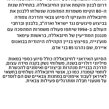
דרום לבנון והקמת ארגון החיזבאללה. בתחילת שנות
ה-80 הקימו משמרות המהפכה שנשלחו ללבנון את
חיזבאללה והעניקו לו סיוע צבאי והדרכה צמודה
בביצוע פיגועים נגד ישראל וארה"ב, בלבנון וברחבי
העולם. ב-1994 שיתפו פעולה משמרות המהפכה עם
מנגנון המודיעין של חיזבאללה, בראשות עימאד
מוע'נייה, בפיצוץ בניין הקהילה היהודית בבואנוס
איירס, שם נהרגו 85 בני אדם.
הסיוע האיראני לחיזבאללה כולל סיוע כספי במאות
מיליוני דולרים בשנה, משלוחי נשק בקנה מידה עצום,
הדרכה בבניית מנהרות וביצורים ואימונים להכשרת
לוחמי קומנדו. כמו כן, אנשי חיזבאללה נשלחים בחשאי
לאיראן לעבור אימונים במחנות צבאיים שם הם לומדים
על מטעני חבלה ומתרגלים פעילות צבאית.