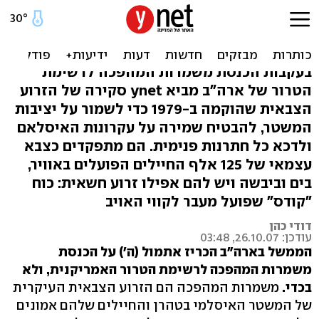
כל מה שרצית לדעת על
משמרות המהפכה באיראן
בעקבות הכנסת משמרות המהפכה לרשימת
הטרור של ארה"ב מביא ynet סקירה של הזרוע
הצבאית שהוקמה ב-1979 כדי לשמור על יציבות
המשטר, להבטיח שמירה על עקרונות האיסלאם
ולדכא כל חתרנות פנימית. הם מתפקדים כצבא
עצמאי של 125 אלף החיילים הפועלים באוויר,
בים וביבשה ויש להם אפילו זרוע חשאית: כוח
"קודס" שפועל מעבר לקווי האויב
דודי כהן
עודכן: 26.10.07, 03:48
הממשל בארה"ב הכריז אתמול (ה') על הכנסת
משמרות המהפכה לרשימת הטרור האמריקנית, ולא
בכדי.
משמרות המהפכה הם הזרוע הצבאית העיקרית
של המשטר האיסלמי בטהרן והחיילים שלהם אמונים