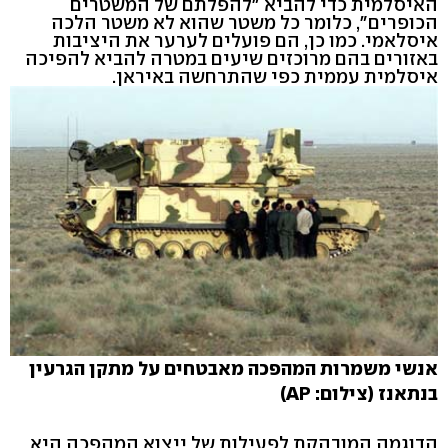
האיסלמית כדי להביא "להפלתם של המשטרים
הכופרים", כלומר כל משטר שהוא לא משטר הלכה
איסלאמי. כמו כן, הם פועלים לערער את היציבות
באזורים בהם מרוכזים שיעים במטרה להביא להפיכה
איסלמית עממית כפי שהתרחשה באיראן.
אנשי משמרות המהפכה מאבטחים על מתקן הגרעין
בנתאנז (צילום: AP)
הדוגמה המובהקת לפעילות של ייצוא המהפכה היא