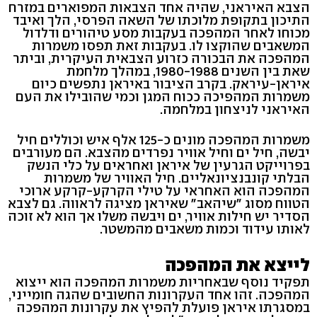
הצבא האיראני, שהיה אחד הצבאות המפוארים במזרח
התיכון בתקופת מלוכתו של השאה הפרסי, הלך ואיבד
מכוחו לאחר המהפכה בעקבות מסע טיהורים ודלדול
המשאבים שהוקצו לו. בעקבות זאת תפסו משמרות
המהפכה את הבכורה כזרוע הצבאית העיקרית, וביתר
שאת בין השנים 1980-1988, במהלך מלחמת
איראן-עיראק. בקרב הציבור באיראן נתפשים כיום
משמרות המהפיכה ככוח המגן וכמי שהובילו את העם
האיראני לניצחון במלחמה.
משמרות המהפכה מונים כ-125 אלף איש וכוללים חיל
יבשה, חיל ים וחיל אוויר נפרדים מהצבא. הם מעורבים
בפרוייקט הגרעין של איראן ואחראים על כלי הנשק
הבלתי קונבנציונאליים. חיל האוויר של משמרות
המהפכה הוא האחראי על טילי הקרקע-קרקע ארוכי
הטווח מסוג "שיהאב" שאיראן מציגה לראווה. גם לצבא
הסדיר יש חילות אוויר, ים ויבשה משלו אך הוא לא זוכה
לאותו עידוד וכמות משאבים מהמשטר.
לייצא את המהפכה
תפקיד נוסף שבאחריות משמרות המהפכה הוא ייצוא
המהפכה. זהו אחד העקרונות החשובים שהגה חומייני,
במסגרתו איראן פועלת להפיץ את עקרונות המהפכה