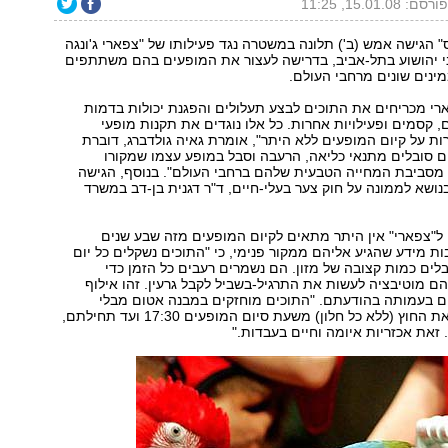
ורסם: 15.01.08, 11:25
" הגישה אמש (ב') תלונה במשטרה נגד פעילותו של "צפארי ג'ונגה
ני יהושוע בתל-אביב, בדרישה לעצור את המופעים בהם משתתפים
מינים שונים מרחבי העולם.
פארי מכריחים את התוכים לבצע תעלולים והפגנת יכולות בדמות
ם, קסמים ופעילויות אחרות. כל אלו נוגדים את תקנות מופעי
ות על קיום המופעים ללא היתר", אומרת גאיה גולדברג, דוברת
ם סובלים מתנאי כליאה, הרעבה וסבל במופע עצמו שמקורו
מסביבת המחייה הטבעית שלהם ברחבי העולם". בנוסף, הגישה
ושא לממונה על חוק צער בעלי-חיים, ד"ר דגנית בן-דב במשרד
ל"צפארי" אין היתר מתאים לקיום המופעים מזה שבע שנים
בות מידע שהגיע אליהם ממקור פנימי, כי "התוכים נשקלים כל יום
ים כמות קצובה של מזון. הם נשמרים רעבים כל הזמן כדי
 מוטיבציה לעשות את התרגיל-בשביל לקבל גרעין. זהו אילוף
ים בעמותה בהודעתם. "התוכים מוחזקים במבנה אטום מבלי
אפשרות לראות את החוץ (ללא כל חלון) משעת סיום המופעים 17:30 ועד תחילתם,