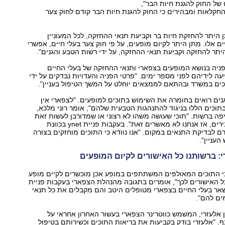
 של החוק להגנת חיות הבר",
חקלאות ומבהירים כי החוק להגנת חיות הבר קודם לחוק צער
 היתר להחזקת חיות בר וקביעת תנאי ההחזקה, לכל המעוניין
ים אלו. מתן היתר לקיום מופעים, על פי חוק צער בעלי חיים, אפשרי
תר להחזקה וקביעת תנאי ההחזקה, על ידי רשות הטבע והגנים".
ניה בנושא המופעים בצפארי ותנאי ההחזקה של בעלי החיים
עה לידיהם לפני מספר ימים. "פרטי הפניה והעדויות נבדקים על ידי
ים במשרד ובהתאם לממצאים יוחלט על המשך הטיפול בעניין".
ים רואים בחומרה את השימוש בתוכים למופעים. "לצפארי אין
כים הללו בניגוד להתנהגות הטבעית שלהם", אומר רוני מלכא,
ה ברשות. "תוכי שעושה משהו לא רצוני או שמדורבן לעשות זאת
באמצעים לא סבירים, אז אנחנו לא מאשרים זאת". בעקבות פניית ynet בכוונת
ם לבדיקת התנאים במקום. "אנו נוודא כי התוכים מוחזקים בצורה
העניין".
: ברשותנו כל האישורים לקיום המופעים
 כי התוכים המאולפים המשתתפים במופע אכן מוכשרים לקיים מופע
ל האישורים לכך", אומרים בתגובה מהנהלת הצפארי בעקבות פניית
ים ושאר בעלי החיים בצפארי מטופלים היטב והם מקבלים את כל תנאי
ם להם".
ן אלעזרי, המשמש כווטרינר הצפארי בעשור האחרון אחראי על
ף. "אלעזרי בודק בקביעות את בריאות התוכים וכשירותם בטיפול