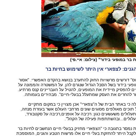
 בר במופעי בידור" (צילום: איי.פי)
גנים: לצפארי אין היתר לשימוש בחיות בר
וס" דורשים מרשויות החוק להתערב בנושא בהקדם האפשרי. "אסור
ופעי בידור בשל הסבל הגדול שנגרם להן. על המשטרה והממונה על
ים להפסיק מיידית את המופעים, להטיל על העבריינים קנס מרתיע.
בור להחרים את העסק שמתעלל בבעלי-חיים". מבהירים בעמותה.
קת ynet עולה כי באתר הבית של ה"צפארי" אכן מצויין כי במקום מתקיים
 תוכים מאולפים מסוגים שונים מרחבי העולם אשר בעזרת מנחה,
לולים משעשעים כגון: רכיבה על אופנים,רכיבה על סקטבורד,
עלולים...ובהשתתפות פעילה של הקהל".
נמסר בתגובה כי "הצפארי מחזיק בבעלי חיים הנחשבים לחיות בר
ו לקבל היתר להחזקת בעלי חיים אלו מרשות הטבע והגנים, המוסמכת