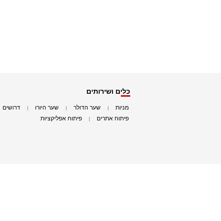
כלים ושירותים
מניות
שער הדולר
שער היורו
דרושים
|
|
|
|
פיתוח אתרים
פיתוח אפליקציות
|
|