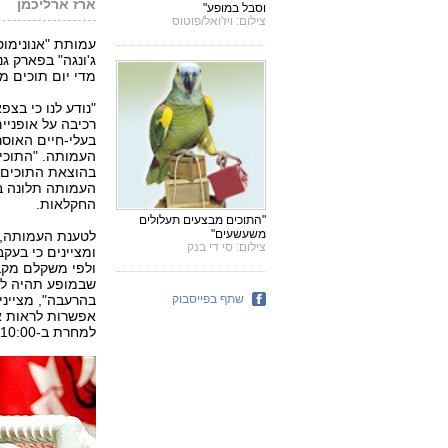
ארז ארליכמן
פ
וסבל במופע"
צילום: ויז'ואל/פוטוס
עמותת "אנונימוס
ג'ונגה" בפארק ג
מדי יום תוכים מ
"נודע לנו כי בצ
רכיבה על אופניי
בעלי-חיים האוסר
העמותה. "התוכי
בהוצאת התוכים 
העמותה תלונה בנ
החקלאות.
"התוכים מבצעים תעלולים
משעשעים"
לטענת העמותה, 
צילום: סי די בנק
ומציינים כי בעק
ולפי משקלם מקבל
שבמופע תהיה להם
שתף בפייסבוק
בהרעבה", מציינ
למחרת ב-10:00. זאת אכזריות איומה וחיים בעבדות."