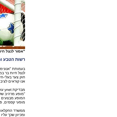
"אסור לנצל חיות
רשות הטבע וה
בעמותת "אנונימ
לנצל חיות בר במ
חוק צער בעלי-חי
אנו קוראים לצי
מבדי
"מופע מרהיב של
המופע מבצעים תע
מופעי קסמים, פ
ממשרד החקלאות 
ומכיוון שכך עלי