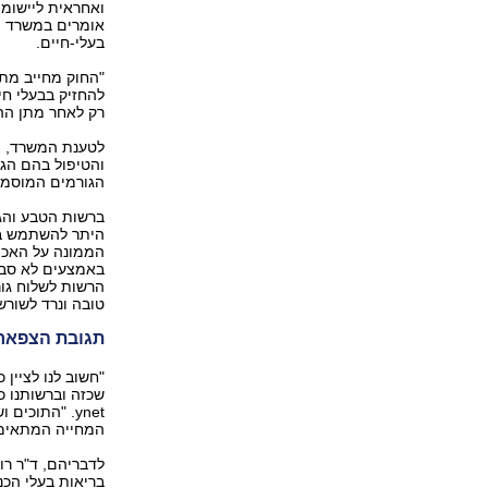
ואחראית ליישומו
אומרים במשרד ה
בעלי-חיים.
"החוק מחייב מתן
להחזיק בבעלי חי
רק לאחר מתן ההי
לטענת המשרד, פ
והטיפול בהם הגי
הגורמים המוסמכ
ברשות הטבע והגנ
היתר להשתמש בתו
הממונה על האכיפ
הרשות לשלוח גור
טובה ונרד לשורש 
תגובת הצפארי
"חשוב לנו לציין
שכזה וברשותנו כ
ynet. "התוכ
המחייה המתאימי
לדבריהם, ד"ר רו
בריאות בעלי הכנ