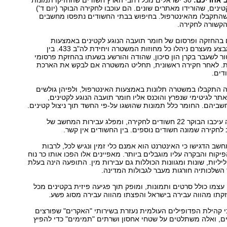
 אחריכם:
30 ישראלים מכל רחבי הארץ חשודים שהחזיקו תמונות
טינים, שהורידו מאתרים שונים. הם עוכבו לחקירה הבוקר (יום ד')
שהתקבלו מהאינטרפול. בחיפוש בבתי החשודים נתפסו מחשבים
הקשורה לחקירה.
 בהחזקה ופרסום של חומר תועבה הנוגע לקטינים באמצעות
האינטרנט. את מבצע מעצרם ניהלו כל מחוזות המשטרה ויחידת לה"ב 433. בין
ור לשעבר בקרן הון סיכון, שהודה והורשע בשעתו בהחזקת פרסומי
ת. לאחר חקירה ראשונית, תחליט המשטרה אם לבקש את הארכת
דים.
 התקבלו במשטרה תלונות באמצעות האינטרפול, ולפיהן גולשים
אתר לגיטימי שנפרץ והוכנס אליו חומר תועבה הנוגע לקטינים,
חשביהם. החומר כלל תמונות שהושגו על-פי החשד תוך ניצול קטינים.
מחוזות המשטרה עיכבו הבוקר 22 חשודים לחקירה, ומפלג עבירות המחשב של
 לחקירה שמונה חשודים נוספים. בין החשודים אין קשר.
שב הדגישו כי האינטרנט הוא אמנם כלי זמין ונגיש לכל, לרבות
יקוח והבקרה עליו מוגבלים ביותר. מאפיינים אלו הפכו אותו כר נוח
יליות, שונות ומגוונות הכוללות גם עבירות מין. התופעה הינה בעלת
השלכותיה חורגות מעבר לגבולות המדינה.
עצמו כולל סרטים ותמונות, ומופק תוך פגיעה פיזית בקטינים מכל
קתו מהווה עבירה בישראל והפצתו מהווה עבירה מסוג פשע.
 קהילת הפדופילים העולמית נעזרת בשירותי "האקרים" שפורצים
ם, ואלה משתלטים על שטחי אחסון ושרתים "תמימים" כדי להפיץ