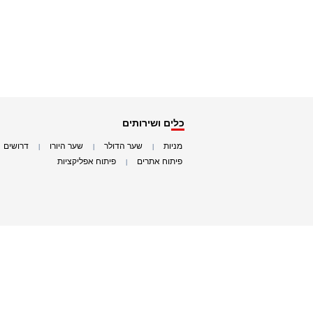
כלים ושירותים
מניות
שער הדולר
שער היורו
דרושים
|
|
|
|
פיתוח אתרים
פיתוח אפליקציות
|
|