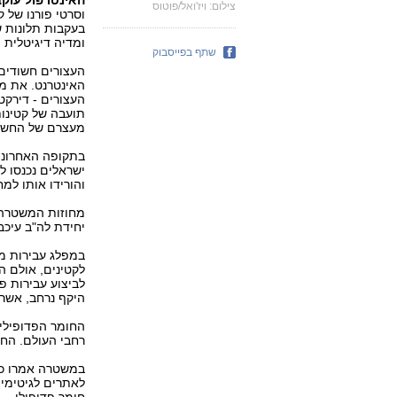
האינטרפול עוקב
צילום: ויז'ואל/פוטוס
וסרטי פורנו של ק
בעקבות תלונות 
ומדיה דיגיטלית 
שתף בפייסבוק
העצורים חשודים
העצורים - דירקט
תועבה של קטינו
מעצרם של החשו
בתקופה האחרונה
ישראלים נכנסו ל
והורידו אותו למ
יחידת לה"ב עיכב
במפלג עבירות מח
לקטינים, אולם הפ
לביצוע עבירות פל
היקף נרחב, אשר 
החומר הפדופילי 
רחבי העולם. החז
במשטרה אמרו כי
לאתרים לגיטימיי