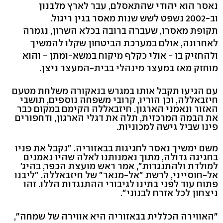
נאסר הוא יהודי שהתאסלם, עבר לארץ מלבנון
וב-2002 נשפט לשש שנות מאסר בגין ריגול.
תקופת מאסרו, שעברה ברובה בכלא השרון, נגמרה
לאחרונה, אולם במערכת הביטחון שקלו להמשיך
ולהחזיק בו - אולי כקלף מיקוח במשא-ומתן - והוא
מוחזק מאז במעצר מינהלי בבית-המעצר ניצן.
עם הגיעו תקבל אותו במגרש בנאקורה משלחת מטעם
חיזבאללה, וכן הוריו, קרובי משפחה נוספים, תושבי
האזור ונאמני הארגון. חיזבאללה הקימם במקום כבר
את הבמה המרכזית, תלה את דגלי הארגון, ודחפורים
פינו שביל גישה למכוניות.
משם ימשיך נאסר לחגיגות בבאזוריה. "נקבל את פניו
בחגיגה גדולה, מתוך נאמנותנו לאלה שהיו נאמנים
למולדת ולהתנגדות", אמר ראש מועצת הכפר, בהיג'
אל-חוסייני, לרשת "אל-מנאר" של חיזבאללה. "ליבנו
פתוח עוד לפני בתינו לגיבורי ההתנגדות הללו. זהו
ניצחון לכל אזרח לבנוני".
"האווירה הכללית בבאזוריה היא אווירה של שמחה",