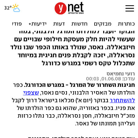
חיזבאללה מציג: פסטיבל
השחרור של נסים נאסר
הבוקר יועבר למולדתו המרגל הלבנוני, במה
שעשוי להיות חלק מעסקת חילופי שבויים עם
חיזבאללה. נאסר, שנולד באותו הכפר שבו נולד
נסראללה, יזכה לקבלת פנים חגיגית במיוחד
שתכלול טקס רשמי במגרש כדורגל
רועי נחמיאס
עודכן: 01.06.08, 00:03
חגיגות השחרור של המרגל - במגרש הכדורגל.
כפר
הולדתו של האסיר הלבנוני, נסים נאסר,
שצפוי
להשתחרר
בבוקר (יום א') מכלאו בישראל דרוך לקבל
את פניו. בכפר באזוריה, שהוא גם כפר הולדתו של
מזכ"ל חיזבאללה, חסן נסראללה, כבר נתלו כרזות
ועליהן תמונתו של נאסר.