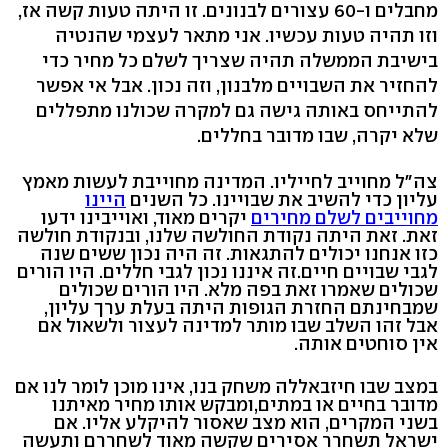
מחבלים ו-60 עצורים לבנונים. זו היתה טעות קשה אז,
וזו תהיה טעות עכשיו. אני מתאר לעצמי שהנטיה
בישיבת הממשלה תהיה שצריך לשלם כל מחיר כדי
להחזיר את השבויים מלבנון, וזה נכון. אבל אי אפשר
להתייחס באותה גישה גם למקרה שכולנו מתפללים
שלא יקרה, שבו מדובר בחללים.
צה"ל מחוייב לחייליו. המדינה מחוייבת לעשות מאמץ
עליון כדי להשיב את שבויינו. כל השנים
היינו
מחוייבים לשלם מחירים
יקרים מאוד, ואוייבינו ידעו
זאת. זאת היתה נקודת החולשה שלנו, ובנקודת חולשה
כזו אנחנו יכולים להתגאות. זה היה נכון ששים שנה
לגבי שבויים חיים.זה איננו נכון לגבי חללים. היו הורים
שכולים שאמרו זאת בפה מלא. היו הורים שכולים
שמבחינתם החזרת הגופות היתה בעלת ערך עליון,
אבל זהו השלב שבו מותר למדינה לעצור ולשאול אם
אין סוחטים אותה.
במצב שבו חיזבאללה משחק בנו, אינו מוכן לומר לנו אם
מדובר בחיים או במתים,ומבקש אותו מחיר מאיתנו
בשני המקרים, הוא מצב שאסור להיקלע אליו. אם
ישראל תשחרר אסירים שקשה מאוד לשחררם ותעשה