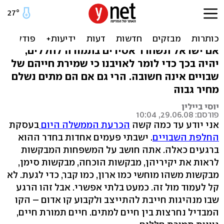
חיים תמורת חיים, גוויות
תמורת חללים
אם ישראל תשחרר אסירים בתמורה לחללים,
יהיה בכך כדי לומר לאויבנו כי שמירת חייהם של
שבויים אינה חשובה. הרי גם אם הם מתים נשלם
מחיר גבוה
יוסי ביילין
פורסם: 29.06.08, 10:04
אני יודע עד כמה קשה
הכרעת הממשלה היום
בעסקת
החלפת השבויים
. ישבתי פעמים אחדות בחדר ההוא
ברגעים כאלה. אתה חושב על המשפחות המבקשות
לראות את יקיריהן, מבקשות הוכחה, מבקשות סימן,
מבקשות משהו מוחשי כמו ארון, כמו קבר, כדי לגעת. לא
קל לעמוד מול זה. כמעט בלתי אפשרי. אבל זהו הרגע
שבו מנהיגות חייבת להתייצב ולקבוע קו אדום – הקו
המבדיל נחרצות בין חיים למתים. חיים תמורת חיים,