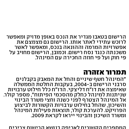
הרישום בטאבו מגדיר את הנכס באופן מדויק ומאפשר
לרוכש עתידי לאתר אותו. הרישום גם מצמצם את
אפשרויות המרמה וההונאה בנכס, ומאפשר לאשר
משכנתה כנגד נסח רישום. וכמובן, הרישום מחויב על
פי חוק ועל פי חוזה החכירה עם המינהל.
תמרור אזהרה
"המינהל חשף שיניים והחל את המאבק בקבלנים
סרבני הרישום ב-2004, בעקבות החלטת הממשלה
שאימצה את דו"ח דליצקי. הדו"ח כלל חילוט ערבויות
שניתנות למינהל כחלק מהסכמי הפיתוח", מספר קולר.
אל המינהל הצטרף לפני כשנה וחצי משרד הבינוי
והשיכון, שהחל בחילוט ערבויות הקשורות לביצוע
הפרויקט. להערכת קולר, תוצאות פעילות המינהל
ומשרד השיכון והבינוי ייראו לקראת 2009.
המספרים הקשורים לאכיפה בנושא הרישום צריכים