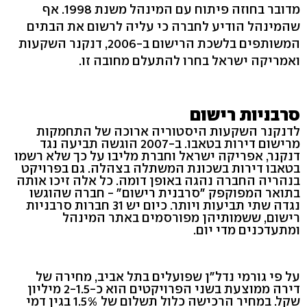
מדובר בחוזה פיתוח עם המינהל משנת 1998. אף
שהמינהל הודיע לחברה כי עליה לרשום את הבתים
המשותפים בלשכת הרישום ב-2006, דנקנר השקעות
ואמריקה ישראל בחרו להתעלם מחובה זו.
סרבניות רישום
לדנקנר השקעות היסטוריה ארוכה של התחמקות
מרישום דירות בטאבו. ב-2007 הוגשה תביעה נגד
דנקנר, אפריקה ישראל וחברת מליבו על כך שלא רשמו
בטאבו דירות בשכונת המשתלה בצהלה. גם בפרויקט
בנהריה החברה נהגה באופן דומה. כל אלה זיכו אותה
בתואר המפוקפק "סרבנית רישום" - חברה שהוגשו
נגדה שתי תביעות ויותר. כיום יש 31 חברות סרבניות
רישום, ששמותיהן מפורסמים באתר המינהל
ומתעדכנים מדי יום.
על פי גורמי נדל"ן שפועלים בתל אביב, מחירה של
דירה ממוצעת בשני הפרויקטים הוא כ-2-1.5 מיליון
שקל. במחיר הרכישה כלול תשלום של 1.5% בגין דמי