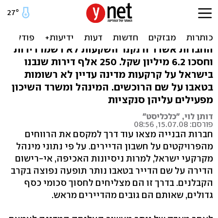
לא רשמת דירה בטאבו? לא
תשתתף במכרז
החברות אשדר ודנקנר השקעות לא רשמו דירות
וחסכו 6.2 מיליון שקל. 250 אלף דירות שנבנו
בישראל על קרקעות מדינה עדיין לא רשומות
בטאבו על שם הרוכשים. המינהל ומשרד השיכון
מפעילים עליהן סנקציות
דותן לוי, "כלכליסט"
פורסם: 15.07.08, 08:56
חברות הבנייה מצאו עוד דרך למקסם את הרווחים
מהפרויקטים על חשבון הדיירים. על פי נתוני מינהל
מקרקעי ישראל, למרות ניסיונות האכיפה, אי-רישום
הדירה על שם הדייר בטאבו נותר תופעה נפוצה בקרב
הקבלנים. בדרך זו הם מצליחים לחסוך סכומי כסף
גדולים, שאותם הם גובים מהדיירים מראש.