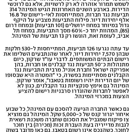
לשמש תמרור אזהרה לא רק לרשויות, אלא גם לרוכשי
הדירות. בארבע השנים האחרונות הגיש המינהל 314
תביעות נגד חברות, המתייחסות לאי-רישום של 16.8
אלף יחידות דיור. פילוח התביעות מצביע על היקף
גדול במיוחד במחוז ירושלים (101 תביעות) ובמחוז דרום
(85), המהוות יחד כ-60% מסך התביעות. במחוז תל
אביב, לעומת זאת, הוגשו רק 13 תביעות של המינהל.
עד עתה נגרעו 126 תביעות, המתייחסות ל-530 חלקות
שבהן 7,570 יחידות דיור, לאחר שהנתבעים השלימו את
רישום הבתים המשותפים. לדברי עו"ד שרקון, כיום
מתנהלות כ־50 תביעות נגד קבלנים או חברות, בהן
אפריקה ישראל וחברת אוניל. מרבית התביעות נגד
הקבלנים מסתיימות בפשרה, כי "המטרה היא שבסופו
של יום הדירות יהיו רשומות בטאבו", אומר שרקון.
המינהל גם אימץ סנקציות נגד הקבלנים, כגון לא
לאפשר לחברות שהוגדרו סרבניות רישום להציע
הצעות במכרזי המינהל.
גם כאשר החברה הגיעה להסכם עם המינהל, כל שבוע
איחור יגרור קנס של כ-5,000 שקל. המינהל גם מוציא
צו פיקוח שמגביל את הסכום שחברה משכנת רשאית
לגבות מדייריה בעת העברת זכות (מכירה) בין חוכר
לחוכר, כשהנכס אינו רשום בטאבו. גם כאן מדובר בשוק