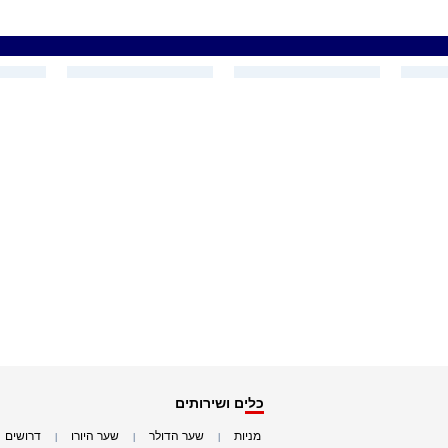
כלים ושירותים
מניות
שער הדולר
שער היורו
דרושים
|
|
|
|