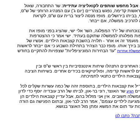
- אבל מחפש שותפים לקואליציה עתידית:
שר התחבורה, שאול
אשות קדימה, נפגש בצהריים (יום ג') עם המנהיג הרוחני של ש"ס,
, בביתו בירושלים. מופז מנסה ליצור ברית עם ש"ס, לקראת
להרכיב ממשלה, אם ייבחר.
וכחותו של יו"ר המפלגה, השר אלי ישי, שהציג בפני מופז את
ת מפלגתו לממשלה שתוקם בעתיד. ישי אמר כי ההצטרפות
ועמד זה או אחר - תלויה בהשבת קצבאות הילדים. אנשיו של
ב בירך אותו. מופז כבר הצהיר בתחילת השבוע כי אם ייבחר לראשות
"עד הבחירות המוניציפליות" שצפויות להתקיים בחודש
ממשלת אחדות
אחרונים התנהלו שיחות אינטנסיביות בין ראשי ש"ס ובין
 לראשות קדימה, ופוליטיקאים בכירים אחרים. בשיחות הציבה
באות הילדים כתנאי לתמיכתה.
יל את קצבאות הילדים, בתוספת זהה של כמה עשרות שקלים לכל
יים
שר האוצר, רוני בר-און, לביתו של הרב עובדיה יוסף כדי לדון
הגיע
משלה חשובים. אין אני מזלזל בהם, אבל עדיין קצבאות הילדים הן
גיעה לילדים עצמם", אמר הרב לבר-און, ובתום הפגישה גם הורה
ות עד תום את המשא ומתן מול האוצר בנושא.
ה? כתבו לנו