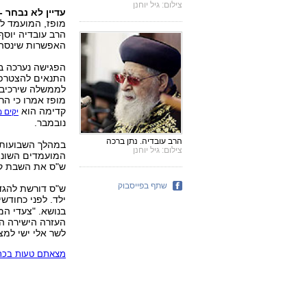
צילום: גיל יוחנן
עדיין לא נבחר 
מופז, המועמד לר
הרב עובדיה יוסף
האפשרות שינסה 
הפגישה נערכה בנ
התנאים להצטרפו
לממשלה שירכיב מ
מופז אמרו כי הר
קדימה הוא
יקים 
נובמבר.
הרב עובדיה. נתן ברכה
במהלך השבועות ה
צילום: גיל יוחנן
המועמדים השונים
ש"ס את השבת קצ
שתף בפייסבוק
ש"ס דורשת להגד
ילד. לפני כחודש
בנושא. "צעדי המ
העזרה הישירה המ
לשר אלי ישי למצ
מצאתם טעות בכתב