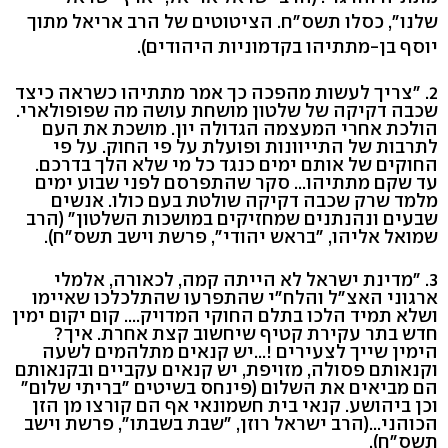
שלנו", כסלו תשס"ח. הציטוטים של הרב אריאל מתוך
יוסף בן-מתתיהו בקדמוניות היהודים).
2. "צריך לעשות מהפכה כך אמר מתתיהו כשראה כיצד
שכבה דקיקה של שלטון מושחת עושה מה שפופולארי.
הולכת אחרי המעצמה הגדולה יון. מושכת את העם
לתרבות של התייוונות ופועלת על פי החוק. על פי
החוקים של אותם ימים כנגד כל מי שלא הלך בדרכם.
עד שקם מתתיהו... סקר שהתפרסם לפני שבוע ימים
מלמד שרק שכבה דקיקה שולטת בעם כולו. אנשים
שבעים ונהנתנים שמחזיקים במושכות השלטון" (הרב
שמואל אליהו, "בראש יהודי", פרשת וישב תשס"ח).
3. "מדינת ישראל לא הייתה קמה, לכאורה, אלמלי
ארגוני האצ"ל והלח"י שהתפרעו שהתלכלכו שאיימו
ושלא תמיד הלכו בתלם החוקי המדויק.... קום יקום ימין
חדש בתר עקירת קטיף שיחשוב קצת אחרת. איך?
הימין שייך לצעירים !...יש קנאים מתלהמים לשעה
וקנאותם פסולה, מזויפת, יש קנאים עקביים ובקנאותם
הם מביאים את השלום (פינחס בשיטים "בריתי שלום"
וכן ביהושע. קנאי בית חשמונאי אף הם קורצו מן הזן
הכוהני...(הרב ישראל רוזן, "שבת בשבתו", פרשת וישב
תשס"ח).