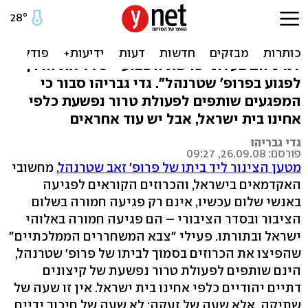
הכתובת היתה על העלונים
"מי שהקל ראש במעשי הרוצחים היהודיים
למיניהם בעלוני פרשת השבוע - סלל את הדרך
לפגוע בפרופ' שטרנהל". גדי גבריהו סבור כי
המפגעים שותפים לפעולת טרור נפשעת כלפי
אחינו בית ישראל, אבל יש עוד אחראים
גדי גבריהו
פורסם: 26.09.08, 09:27
מטען הצינור ליד ביתו של פרופ' זאב שטרנהל
, מחשובי
האקדמאים בישראל, והכרוזים הקוראים לפגיעה
באנשי שלום עכשיו, אינם רק פגיעה חמורה בשלום
הציבור ובסדר הציבורי – הם פגיעה חמורה באלוהי
ישראל ובתורתו. פעילי "צבא המשחררים הממלכתיים"
שהפיצו את הכרוזים בסמוך לביתו של פרופ' שטרנהל,
הינם שותפים לפעולת טרור נפשעת של קיצונים
דתיים יהודיים כלפי אחינו בית ישראל. אין זו שעה של
שתיקה, אלא שעה של זעקה; לא שעה של חיכוך ידיים