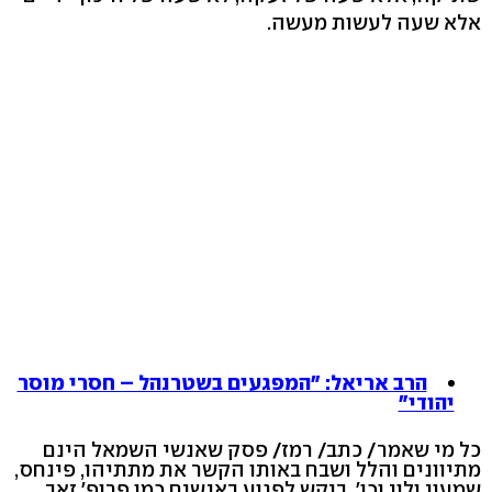
אלא שעה לעשות מעשה.
הרב אריאל: "המפגעים בשטרנהל – חסרי מוסר
יהודי"
כל מי שאמר/ כתב/ רמז/ פסק שאנשי השמאל הינם
מתיוונים והלל ושבח באותו הקשר את מתתיהו, פינחס,
שמעון ולוי וכו', ביקש לפגוע באנשים כמו פרופ' זאב