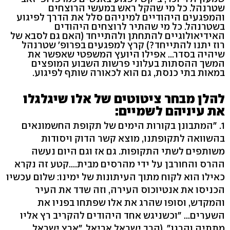
שטרנהל. כל מי שהקל ראש במעשי הרוצחים
והמפגעים היהודיים למיניהם סלל את הדרך לפיגוע
בשטרנהל. כל מי שהתיר לרוצחים היהודים
האידיאולוגיים להתחתן ולהתייחד (האם גם לסבא של
רוז יתנו להתייחד?) קרץ למפגעים בפרופ' שטרנהל
שיהיה בסדר... אפילו היועץ המשפטי שאפשר את
המשך ההסתות בעלוני פרשות השבוע המופצים
במאות בתי כנסת, גם הוא לכאורה שותף לפיגוע.
להלן מבחר ציטוטים של אלו שיגלגלו
את עיניהם לשמיים:
1. "המתבונן בקורות הימים של תקופת החשמונאים
בהשוואה לתקופתנו, מוצא קשר הדוק ויסודות
משותפים לשתי התקופות. גם אז וגם היום נעשה
ההרס והחורבן על ידי מהרסים מבית....קטע זה נקרא
כאילו הוא לקוח מתוך העיתונות של ימינו: שלום עכשיו
הכניסו את אנטיוכוס העירה, וזה שדד את העיר
והמקדש, וסופו שהרג את אלו שפתחו בפניו את
השערים... "וכשניגש אחד היהודים להקריב רץ אליו
מתתיה והרגו". (הרב ישראל אריאל, "ארץ ישראל