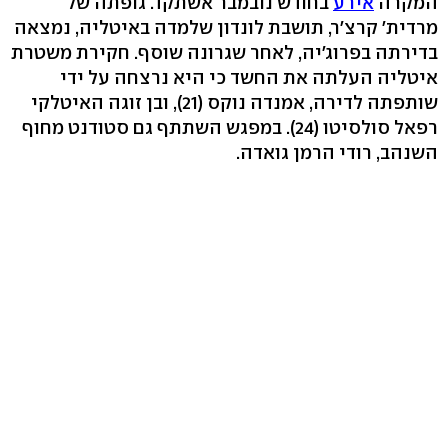
המקרה
אירע
בחודש נובמבר אשתקד. גופתה של
מרדית' קרצ'ר, תושבת לונדון שלמדה באיטליה, נמצאה
בדירתה בפרוג'יה, לאחר שגרונה שוסף. חקירת משטרת
איטליה העלתה את החשד כי היא נרצחה על ידי
שותפתה לדירה, אמנדה נוקס (21), ובן זוגה האיטלקי
רפאל סולסיטו (24). במפגש השתתף גם סטודנט מחוף
השנהב, רודי הרמן גואדה.