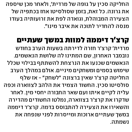
החליקה סכין על גופה של מרדית', ולאחר מכן שיספה
את גרונה. כל זאת, בזמן שסולסיטו אחז בכתפיה של
הצעירה המבוהלת, וגואדה לפת את זרועותיה בעודו
מנסה להחדיר לתוכה את איבר מינו".
קרצ'ר דיממה למוות במשך שעתיים
מרדית' קרצ'ר חזרה לדירתה בשעות הערב בחודש
נובמבר האחרון, שם המתינו לה שלושת הנאשמים.
הנאשמים שכנעו את הנרצחת להשתתף בבילוי שכלל
שימוש בסמים ומשחקים מיניים. אולם במהלך הערב
החליטה קרצ'ר שאין ברצונה "לשחק" - אז שלף
סולסיטו סכין. החשוד הצמיד את הלהב לצווארה וכפה
עליה לקיים איתו ועם שאר החבורה יחסי מין. לאחר
שדקרו את קרצ'ר בצווארה, נמלטו החשודים מהדירה
והשאירו את הצעירה להתבוסס בדמה. קרצ'ר דיממה
במשך שעתיים ארוכות ומייסרות לפני שנפחה את
נשמתה.