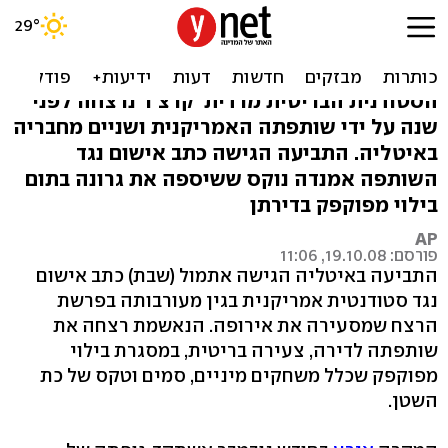
רצח הסטודנטית באיטליה:
סקס, סמים ופייסבוק
הסטודנית הבריטית מרדית' קרצ'ר נרצחה לפני
שנה על ידי שותפתה האמריקנית ושניים מחבריה
באיטליה. התביעה הגישה כתב אישום נגד
השותפה אמנדה נוקס ששיספה את גרונה בתום
בילוי מפוקפק בדירתן
AP
פורסם: 19.10.08, 11:06
התביעה באיטליה הגישה אתמול (שבת) כתב אישום
נגד סטודנטית אמריקנית בגין מעורבותה בפרשת
הרצח שמסעירה את אירופה. הנאשמת רצחה את
שותפתה לדירה, צעירה בריטית, במסגרת בילוי
מפוקפק שכלל משחקים מיניים, סמים וטקס של כת
השטן.