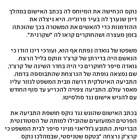
נוקס הכחישה את המיוחס לה בכתב האישום במהלך
דיון שנערך לה בעיר פרוג'יה. היא ניצלה את
ההזדמנות כדי להאשים את המשטרה בכך שהוכתה
בזמן מעצרה ושהחוקרים קראו לה "שקרנית".
משפטו של גואדה נפתח אף הוא, ועורכי דינו הודו כי
הנאשם היה בדירתן של קרצ'ר ונוקס בליל הרצח.
גואדה סיפר לחוקרים כי היה בחדר השינה של קרצ'ר,
שם נמצאה גופתה של הנרצחת שהתבוססה בדמה.
התביעה האיטלקית דרשה מבית המשפט לגזור עליו
מאסר עולם. התביעה צפויה להכריע עד סוף החודש
עם להגיש אישום נגד סולסיטו.
בכתב האישום שהוגש נגד נוקס חושפת התביעה את
הפרטים המזעזעים שהובילו למותה של הסטודנטית
הבריטית. התובע ג'וליאני מניני סיפר לבית המשפט כי
קרצ'ק נרצחה "בטקס שטניסטי, שבמהלכו נוקס