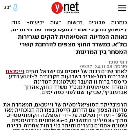
בקרוב: שגרירות לווייטנאם
בישראל
ל-ynet נודע כי אחרי כמעט עשור של חיזורים,
נאותה המדינה האסיאתית להקים שגרירות
בת"א. במשרד החוץ מצפים להרחבת קשרי
המסחר בין המדינות
רוני סופר
פורסם: 24.11.08, 09:57
לאחר שנים רבות של יחסים עם ישראל, תקים
וייטנאם
שגרירות בתל-אביב בשבועות הקרובים. ל-ynet נודע
כי מסר ברוח זו הועבר משלטונות המדינה
המזרח-אסיאתית למנכ"ל משרד החוץ, אהרון
אברמוביץ', שביקר שם לפני כמה ימים.
הרפובליקה הסוציאליסטית של וייטנאם, המאחדת את
מדינת הצפון עם הדרום, קיימת בצורתה הנוכחית מאז
1976 - ועדיין נשלטת על-ידי המפלגה הקומוניסטית.
מתוך 85 מיליון התושבים, כ-85 אחוזים בודהיסטים,
שמונה אחוזים נוצרים והיתר בני דתות אחרות. בבירה