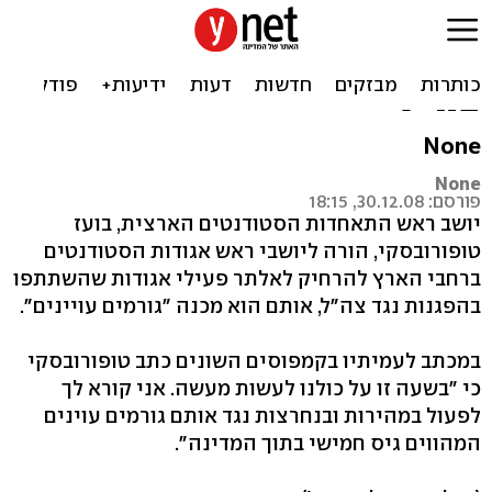
יו"ר התאחדות הסטודנטים:
להרחיק פעילים בהפגנות נגד
צה"ל
None
None
פורסם: 30.12.08, 18:15
יושב ראש התאחדות הסטודנטים הארצית, בועז
טופורובסקי, הורה ליושבי ראש אגודות הסטודנטים
ברחבי הארץ להרחיק לאלתר פעילי אגודות שהשתתפו
בהפגנות נגד צה"ל, אותם הוא מכנה "גורמים עויינים".
במכתב לעמיתיו בקמפוסים השונים כתב טופורובסקי
כי "בשעה זו על כולנו לעשות מעשה. אני קורא לך
לפעול במהירות ובנחרצות נגד אותם גורמים עוינים
המהווים גיס חמישי בתוך המדינה".