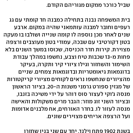
שביל כורכר ממקום מגוריהם הקודם.
בית המשפחה נבנה בתחילה כמבנה חד קומתי עם גג
רעפים וחובר למבנה עותמאני שהיה במקום. ארבע
שנים לאחר מכן נוספה לו קומה שנייה ושולבו בו מעקה
בטון דקורטיבי עם שבכה, עמודי בטון מעוצבים ורצפה
מצוירת. קירות חדר הכניסה, שכוסו במשך השנים בלא
פחות מ‭13-‬ שכבות טיח וצבע, נחשפו במהלך עבודת
השימור והשחזור וגילו ציורי קיר ותקרה, בעיקר
בדוגמאות גיאומטריות ובדוגמאות צמחים. שניים
מהציורים שנחשפו נראים לקוחים מציורי קריקטורות
של מגזין ספורט גרמני משנות ה-20. בציור הראשון
מנסה ג'וקי לעצור סוס דוהר על ידי משיכה בזנבו,
ובציור השני זוג מוזר: הגבר מרים משקולות והאישה
מנסה לעזור לו. בחדר האורחים, אח מלבנים אדומות
ועל הרצפה אריחים מצוירים שונים.
בשנת 1902 פתח וילנד, יחד עם שני בניו שחזרו