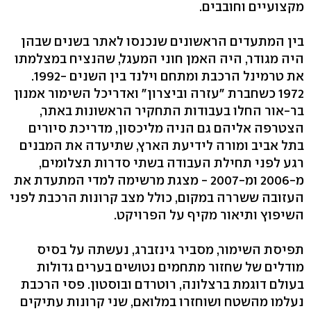
מקצועיים וחובבים.
בין המתעדים הראשונים שנכנסו לאתר בשנים שבהן
היה מגודר, היה האמן חוני המעגל, שהנציח במצלמתו
את טרמינל הרכבת ומתחם וילנד בין השנים ‭.1992-
1972‬ כשחברת "עזרה וביצרון" ואדריכל השימור אמנון
בר-אור החלו בעבודות התחקיר הראשונות באתר,
הצטרפה אליהם גם הניה מליכסון, מדריכת סיורים
בתל אביב ומורה לידיעת הארץ, שתיעדה את המבנים
רגע לפני תחילת העבודה בשתי סדרות תצלומים,
מ‭2006-‬ ומ‭- 2007-‬ מצגת מרשימה למדי המתעדת את
העזובה ששררה במקום, כולל מצב קרונות הרכבת לפני
השיפוץ ותיאור מקיף על הפרויקט.
תפיסת השימור, מסביר גינזברג, נעשתה על בסיס
מודלים של שחזור מתחמים נטושים בערים גדולות
בעולם דוגמת ברצלונה, רוטרדם ובוסטון. פסי הרכבת
נעלמו מהשטח ושוחזרו במלואם, שני קרונות עתיקים