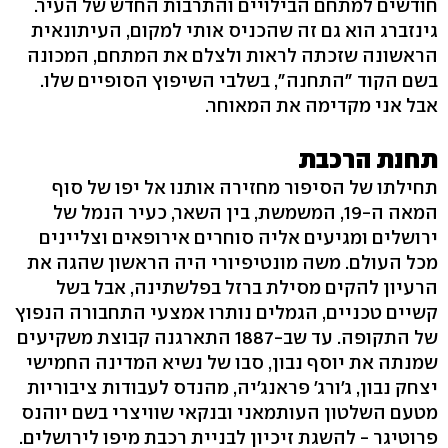
חודשים למתחם הבילויים והתרבות החדש של העיר.
גינזברג הוא גם זה שהכניס אותי למקום, העיתונאית
הראשונה שזכתה לראות ולצלם את המתחם, המכונה
בשם הקוד "התחנה‭,"‬ בשלבי השיפוץ הסופיים שלו.
אבל אני מקדימה את המאוחר.
תחנת הרכבת
תחילתו של הסיפור מחזירה אותנו אל יפו של סוף
המאה ה‭,19-‬ המשמשת, בין השאר, כעיר הנמל של
ירושלים ומגיעים אליה סוחרים אירופאים וצליינים
מכל העולם. משה מונטיפיורי היה הראשון שהגה את
הרעיון להקים מסילת ברזל בפלשתינה, אבל בשל
קשיים טכניים, הגמלים נותרו אמצעי התחבורה הנפוץ
של התקופה. עד שב‭1887-‬ התארגנה קבוצת משקיעים
שמנתה את יוסף נבון, סבו של נשיא המדינה החמישי
יצחק נבון, ג'ורג' פראנג'יה, מהנדס לעבודות ציבוריות
מטעם השלטון העותמאני ובנקאי שוויצרי בשם יוהנס
פרוטיגר - להשגת זיכיון לבניית רכבת מיפו לירושלים.