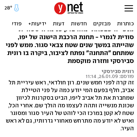
תחנה סודית
בשקט בשקט, בלי ששמתם לב, התחבאה בשכונת
מנשייה שבפאתי נווה צדק פנינה היסטורית
סודית לגמרי - תחנת הרכבת הישנה של יפו,
שהייתה במשך שנים שטח צבאי סגור. ממש לפני
שמתחם "התחנה" נפתח לציבור, ביקרה בו רונית
סבירסקי וחזרה מוקסמת
רונית סבירסקי
פורסם: 26.01.09, 11:14
זה קרה לפני חמש שנים. רון חולדאי, ראש עיריית תל
אביב, חלף בפעם המי יודע כמה על פני הטיילת
שמחברת את תל אביב ליפו, הביט בסקרנות לכיוון
שכונת מנשייה ותהה לעצמו מה הולך שם. אחרי הכל,
שטח לא קטן במרכז הכי לוהט של העיר סגור ומסוגר
ואיש לא יודע מה מתרחש מאחורי גדרותיו, גם לא ראש
העיר.