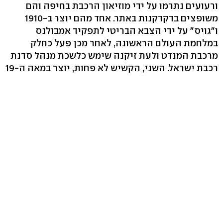
ורעועים נתרמו על ידי מוזיאון הרכבת בחיפה והם
ו"גויס" על ידי הצבא הבריטי לתפקיד אמבולנס
במלחמת העולם הראשונה, לאחר מכן פעל כחלק
מרכבת המנדט ולעת זיקנה שימש כלשכת מנהל סדנת
בבלגיה. בתחילה תיפקד גם הוא כאמבולנס אצל
הבריטים, אחר כך עבד על קו מצרים פלשתינה, וסיים
את הקריירה כקרון שירות של עובדי רכבת ישראל.