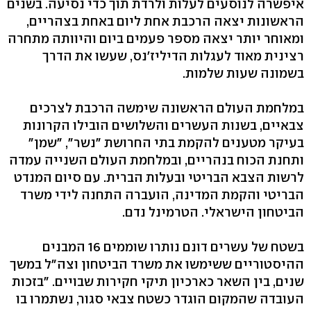
איפשרה לנוסעים לעלות ולרדת תוך כדי נסיעה. בשנים
הראשונות יצאה הרכבת אחת ליום באחת בצהריים,
ומאוחר יותר יצאה מספר פעמים ביום והיוותה מתחרה
רצינית מאוד לעגלות הדיליז'נס, שעשו את הדרך
בשמונה שעות שלמות.
במלחמת העולם הראשונה שימשה הרכבת לצרכים
צבאיים, בשנות העשרים והשלושים הובילו הקרונות
בעיקר מטענים להקמת בתי החרושת "נשר‭,"‬ "שמן"
ותחנת הכוח בנהריים, ובמלחמת העולם השנייה עמדה
לרשות הצבא הבריטי ובעלות הברית. עם סיום המנדט
הבריטי והקמת המדינה, הועברה התחנה לידי משרד
הביטחון הישראלי. הטרמינל נדם.
בשטח של עשרים דונם נותרו שוממים 16 המבנים
ההיסטוריים ששימשו את משרד הביטחון וצה"ל במשך
שנים, בין השאר כארכיון תיקי חקירות שבויים. "בזכות
העובדה שהמקום הוגדר כשטח צבאי סגור, נשתמרו בו