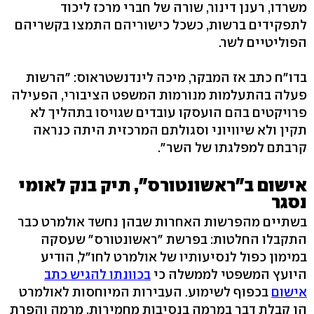
משרדו, רענן דינור, שורה של חברי מרכז ליכוד
לתפקידים ברשות, כשכל כישוריהם התמצו בקשריהם
הפוליטיים לשר.
בדו"ח כתב אז המבקר, מיכה לינדנשטראוס: "הרשות
פעלה בהתעלמות מנורמות המשפט הציבורי, הפעילה
פרויקטים בהם הועסקו עובדים שגויסו בתהליך לא
תקין ולא שיוויוני וסגולתם המרכזית היתה כנראה
קרבתם למפלגתו של השר".
אישום ב"ראשונטורס", תיק בנק לאומי
נסגר
בשתיים מהפרשות האחרות שבהן נחשד אולמרט כבר
התקבלו החלטות: בפרשת "ראשונטורס" שעסקה
במימון כפול לנסיעותיו של אולמרט לחו"ל, הודיע
היועץ המשפטי לממשלה כי
בכוונתו להגיש כתב
אישום
בכפוף לשימוע. העבירות המיוחסות לאולמרט
הן קבלת דבר במרמה בנסיבות מחמירות, מרמה והפרת