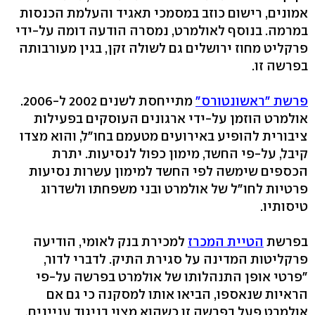
אמונים, רישום כוזב במסמכי תאגיד והעלמת הכנסות
במרמה. בנוסף לאולמרט, נמסרה הודעה דומה על-ידי
פרקליט מחוז ירושלים גם לשולה זקן, בגין מעורבותה
בפרשה זו.
פרשת "ראשונטורס"
מתייחסת לשנים 2002 ל-2006.
אולמרט הוזמן על-ידי ארגונים העוסקים בפעילות
ציבורית להופיע באירועים מטעמם בחו"ל, והוא מצדו
קיבל, על-פי החשד, מימון כפול לנסיעות. יתרת
הכספים שימשה לפי החשד למימון עשרות נסיעות
פרטיות לחו"ל של אולמרט ובני משפחתו ולשדרוג
טיסותיו.
בפרשת
הטיית המכרז
למכירת בנק לאומי, הודיעה
פרקליטות המדינה על סגירת התיק. לדברי לדור,
"פרטי אופן התנהלותו של אולמרט בפרשה על-פי
הראיות שנאספו, הביאו אותו למסקנה כי גם אם
אולמרט פעל בפרשה זו כשהוא מצוי בניגוד עניינים,