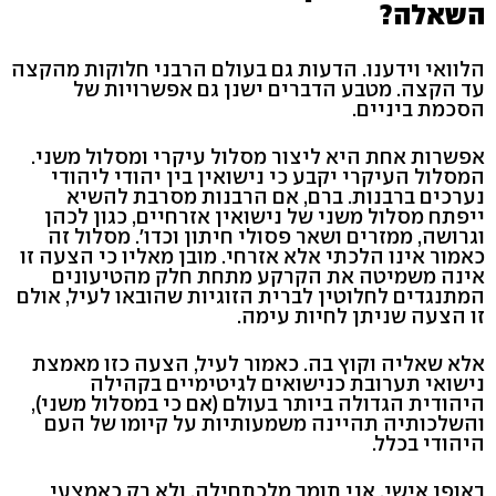
השאלה?
הלוואי וידענו. הדעות גם בעולם הרבני חלוקות מהקצה
עד הקצה. מטבע הדברים ישנן גם אפשרויות של
הסכמת ביניים.
אפשרות אחת היא ליצור מסלול עיקרי ומסלול משני.
המסלול העיקרי יקבע כי נישואין בין יהודי ליהודי
נערכים ברבנות. ברם, אם הרבנות מסרבת להשיא
ייפתח מסלול משני של נישואין אזרחיים, כגון לכהן
וגרושה, ממזרים ושאר פסולי חיתון וכדו'. מסלול זה
כאמור אינו הלכתי אלא אזרחי. מובן מאליו כי הצעה זו
אינה משמיטה את הקרקע מתחת חלק מהטיעונים
המתנגדים לחלוטין לברית הזוגיות שהובאו לעיל, אולם
זו הצעה שניתן לחיות עימה.
אלא שאליה וקוץ בה. כאמור לעיל, הצעה כזו מאמצת
נישואי תערובת כנישואים לגיטימיים בקהילה
היהודית הגדולה ביותר בעולם (אם כי במסלול משני),
והשלכותיה תהיינה משמעותיות על קיומו של העם
היהודי בכלל.
באופן אישי, אני תומך מלכתחילה, ולא רק כאמצעי