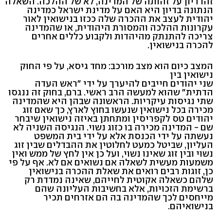
זהו דיון על זהותה של המדינה, לא של ההלכה. השאלה
הנתונה בדיון היא האם על מדינת ישראל כמדינה
יהודית לעצב את ההכרה שלה ככזו בנישואין לאור
עקרונות ההלכה והמסורת היהודית, או שהמדינה
צריכה להתנתק מהיהדות ולקבוע כללים אחרים
להכרה בנישואין.
המצב כיום הוא מצב מורכב: מחד גיסא, על פי החוק
נישואין בין
שני יהודים חייבים להיערך על ידי "ראש העדה
הדתית" שהוא למעשה הרב ראשי. ברם, בחוק זה ננגסו
שתי נגיסות עיקריות. הראשונה שבהן היא שהמדינה
מכירה בכל נישואין שנעשו בחוץ לארץ, כך שאם זוג
יהודים טס לקפריסין ומתחתן באיזה נישואין שיבחר
שם - המדינה מכירה בו כזוג נשוי. הנגיסה השניה לא
נעשתה על ידי הכנסת אלא על ידי בית המשפט
העליון, שביטל כמעט לחלוטין את ההבדלים שבין זוג
נשוי ובין זוג שאינו נשוי, ועל כן אין לחץ של ממש ואין
משמעות מעשית לשאלה אם נשואים אם לא. אף על פי
כן, זוגות רבים רואים את שאלת ההכרה בנישואין
שלהם כשאלה אקוטית לחייהם, שאינה נמדדת רק
ברשימת הזכויות, אלא בחשיבות העליונה שהם
מייחסים לכך שהמדינה בה הם אזרחים תכיר
בנישואיהם.