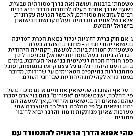
משפחתו ברבנות, ועושה זאת בדרך מסורתית טבעית.
בשעה שדרך אחרת תעלה לכותרות הדבר יביא רבים
רבים לעזוב את מסורתם, לא בשל הכרעה עקרונית,
אלא בשל אווירה חברתית, ועולם קדושת הנישואין
בישראל יתמוטט.
ג. אם חוק ברית הזוגיות יכלול גם את הכרת המדינה
בנישואי יהודי וגויה - מדובר בהצהרה בעלת
משמעויות חמורות ביותר. למעשה, הקהילה היהודית
הגדולה ביותר בעולם (מדינת ישראל) מכניסה לתוך
ספר חוקיה הכרה לגיטימית בנישואי תערובת. בימים
בהם העם היהודי נלחם על עצם קיומו בתפוצות, וסובל
מהתבוללות בהיקפים המאיימים על שרידותו, מדובר
במסר נורא לקהילות היהודיות שברחבי העולם.
ד. על אף העובדה שנישואין אזרחיים אינם מוכרים על
פי ההלכה, ישנם שטחים "אפורים" בהם בני אדם יסברו
שהם נשואים רק בנישואים אזרחיים, אך למעשה הם
יהיו נשואים על פי ההלכה. בשל כך תיווצרנה שתי
מערכות שאינן מנותקות זו מזו, והדבר יביא לריבוי
ממזרים.
מהי אפוא הדרך הראויה להתמודד עם