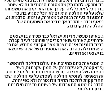
ב. ברית הזוגיות היא טובה מאוד להלכה. מי שאינו מכיר
בה ומבקש להתנתק מהמסורת היהודית גם לא שומר
בדרך כלל את כלליה. על כן, אם הוא יקים את משפחתו
שלא על פי ההלכה הוא גם לא יוכל לפגוע בה. כך
תימנענה בעיות רבות של ממזרות, עגינות, סרבנות גט,
ניאוף וכדו' - והדבר אך יגביר את משמעותה של
ההלכה לדבקים בה.
ג. באופן מעשי, מדינת ישראל כבר מכירה בנישואים
אזרחיים, לאור נישואי קפריסין שהוצגו לעיל. קבלת
ברית הזוגיות אינה יוצרת מצב עקרוני מחודש, אם כי
היא מגדילה בהרבה את המספרים של אלה שיינשאו
בנישואין אזרחיים.
ד. המציאות כיום מחייבת את עולם ההלכה להתפשר
(פראקטית, לא עקרונית) על המון עקרונות, בשל
כפייתה של המדינה, מרוץ הסמכויות וכדו'. קבלת חוק
זה תאפשר לפוסקי ההלכה לפסוק על פי ההלכה, שכן
ההזדקקות להלכה תהיה וולונטרית ולא כפייתית.
הדבר גם ימנע התערבות של רשויות מדינה חילוניות
בדיון ההלכתי.