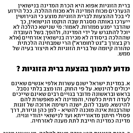
ברית הזוגיות אפוא היא הכרת המדינה בנישואין
הנערכים מכוח המדינה ולא מכוח ההלכה. ככל הידוע
לי בכל ההצעות לברית הזוגיות מוצע כי הגירושין
ייערכו באותה מסגרת שבה הוקמו הנישואין, כך
שהדבר ימנע ממזרות. לאמור: מי שנישא כהלכה לא
יוכל להתגרש על ידי המדינה, ולהפך. בשל העובדה
שההלכה ביסודה לא מכירה בנישואין אזרחיים (אלא
רק בצורך ב"גט לחומרא") הרי שמבחינה הלכתית
טהורה קיומה של ברית הזוגיות לא תיצור בעיה של
ממש.
מדוע לתמוך בהצעת ברית הזוגיות ?
א. במדינת ישראל ישנם עשרות אלפי אנשים שאינם
יכולים להינשא. על פי החוק. זהו מצב בלתי נסבל.
בראש ובראשונה מדובר בגויים רבים שאינם שייכים
לעדה דתית כלשהי, והמדינה לא מאפשרת להם
להינשא. מעבר להם, ישנה רשימה ארוכה של זוגות
שהרבנות אינה מוכנה להשיא - למן כהן וגיורת, דרך
פסולי חיתון מדאורייתא ועד לנישואי יהודי וגויה.
מדינה כמדינה חייבת לתת מענה לאזרחיה.