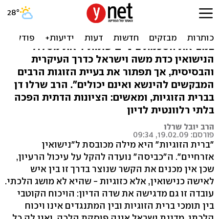
ברית זוגיות לכתחילה
"אני תומך מלכתחילה, ולא רק כאמצעי כניעה,
במציאת הסכמת ביניים שתותיר את מסלול
הנישואין כדת משה וישראל כדרך העיקרית
והבסיסית, אך תפתור את בעיית הזוגות הרבים
המבקשים להינשא ואינם יכולים". הרב שרלו דן
בברית הזוגיות, ומאשים: הציונות הדתית הפכה
בלתי רלוונטית לדיון
הרב יובל שרלו
פורסם: 19.02.09, 09:34
"ברית הזוגיות" היא מילה מכובסת ל"נישואין
אזרחיים". ה"כביסה" נועדה להקל על עיכול הרעיון,
שכן אין מכנים את הקשר שנוצר בדרך זו בין איש
לאישה כנישואין, אלא כזוגיות - שהיא לא מושג הלכתי.
עובדה זו גם מדגישה את שדה הדיון: הויכוח הקוטבי
בין תומכי ברית הזוגיות ובין המתנגדים אינו ויכוח
הלכתי. מדינת ישראל אינה פוסקת הלכה, ואין לה כל