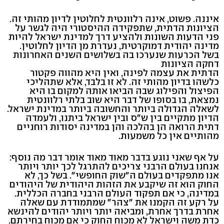
איננה. פשוט, אינה רלוונטית לחלוטין לדיון מהותי זה.
הציונות הדתית, שתפקידה ההיסטורי היה לגשר על
פני הדעות השונות ולהציע דרך למדינת ישראל להיות
מדינה יהודית דמוקרטית, נעדרת מן הדיון לחלוטין.
בשל הכרעות שנערכו בה בשלושים השנים האחרונות
דחקה הציונות
הדתית את עצמה לפינה, ואין היא מהווה פקטור
כלשהו בדיון מהותי זה. לא זו בלבד, אלא שתהליכי
הפיצול והפילוג שבה הביאו אותה למקום בו היא
נמצאת, בו בסופו של דבר היא שוב בלתי רלוונטית
לשאלה הגדולה ביותר והחשובה ביותר במדינת ישראל.
הדיון מתקיים בין ש"ס ובין ישראל ביתנו, ולעמדה
דתית הרואה הן בהלכה והן במדינה יסודות רוחניים
מהותיים אין כל משמעות.
על אף שאני נוגע בדבר מאוד מאוד אומר דבר מה נוסף:
אנחנו בעולם הרבני צריכים להתרגל לכך יותר ויותר
אנו מתפקדים בעולם ה"שוק החופשי". בשל כך, לא
החוק הוא זה שיקבע את הזהות היהודית של היהודים
במדינה, כי אם תפקוד העולם הרבני בחברה הכללית.
על רקע זה הקמנו את "צהר" שמתמודדת עם שאלה
אחרת בדרך אחרת, ומביאה יותר ויותר יהודים להינשא
כדת משה וישראל לא מכוח החוק כי אם מכוח בחירתם.