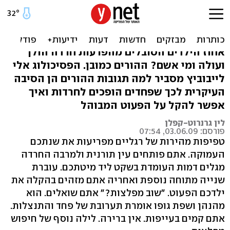
מתי הופכים הפחדים של הילד
- לחרדה?
אחוז הילדים הסובלים מהפרעות חרדה הולך
ועולה ומי אשם? ההורים כמובן. הפסיכולוג אלי
לייבוביץ מסביר למה תגובות ההורים הן הסיבה
העיקרית לכך שפחדים הופכים לחרדות ואיך
אפשר להקל על הפעוט המבוהל
לין גרנרוט-קפלן
פורסם: 03.06.09, 07:54
טפיפות מהירות של רגליים מפריעות את שנתכם
העמוקה. אתם פותחים עין תורנית ולמרבה החרדה
מגלים דמות העומדת בשקט ליד מיטתכם. עוברת
שנייה מתוחה נוספת ואחריה אתם מזהים בהקלה את
ילדכם הפעוט. "שוב מפלצות?" אתם שואלים. הוא
מהנהן ושפת גופו אומרת תערובת של פחד והתנצלות.
אתם קמים בעייפות. אין ברירה. לילה נוסף של חיפוש