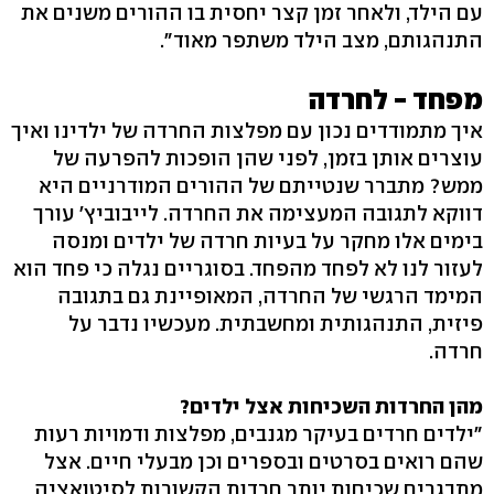
עם הילד, ולאחר זמן קצר יחסית בו ההורים משנים את
התנהגותם, מצב הילד משתפר מאוד".
מפחד - לחרדה
איך מתמודדים נכון עם מפלצות החרדה של ילדינו ואיך
עוצרים אותן בזמן, לפני שהן הופכות להפרעה של
ממש? מתברר שנטייתם של ההורים המודרניים היא
דווקא לתגובה המעצימה את החרדה. לייבוביץ' עורך
בימים אלו מחקר על בעיות חרדה של ילדים ומנסה
לעזור לנו לא לפחד מהפחד. בסוגריים נגלה כי פחד הוא
המימד הרגשי של החרדה, המאופיינת גם בתגובה
פיזית, התנהגותית ומחשבתית. מעכשיו נדבר על
חרדה.
מהן החרדות השכיחות אצל ילדים?
"ילדים חרדים בעיקר מגנבים, מפלצות ודמויות רעות
שהם רואים בסרטים ובספרים וכן מבעלי חיים. אצל
מתבגרים שכיחות יותר חרדות הקשורות לסיטואציה