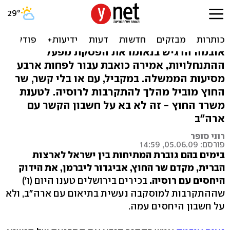
ארה"ב מתרחקת? ליברמן
יוביל התקרבות לרוסיה
אובמה הדגיש בנאומו את הפסקת מפעל
ההתנחלויות, אמירה כואבת עבור לפחות ארבע
מסיעות הממשלה. במקביל, עם או בלי קשר, שר
החוץ מוביל מהלך להתקרבות לרוסיה. לטענת
משרד החוץ - זה לא בא על חשבון הקשר עם
ארה"ב
רוני סופר
פורסם: 05.06.09, 14:59
בימים בהם גוברת המתיחות בין ישראל לארצות
הברית, מקדם שר החוץ, אביגדור ליברמן, את הידוק
היחסים עם רוסיה.
בכירים בירושלים טענו היום (ו')
שההתקרבות למוסקבה נעשית בתיאום עם ארה"ב, ולא
על חשבון היחסים עמה.