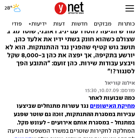
הסדר טיעון: עבודות שירות
לשוטר שחנק מתנחל
מח"ש הגיעה להסדר עם יניב ראובני, שוטר מג"ב
שצולם כשהוא חונק בשתי ידיו את אלעד כהן,
תושב גוש קטיף שהפגין נגד ההתנתקות. הוא לא
יורשע בתקיפה, אך יפצה את כהן ב-8,000 שקל
ויבצע עבודות שירות. כהן זועם: "התובע הפך
לסנגור?!"
אילנה קוריאל
פורסם: 10.07.09, 15:30
כמה שבועות לאחר
מחיקת האישומים
נגד עשרות מתנחלים שביצעו
עבירות במסגרת ההתנתקות, זוּכה גם שוטר שפגע
במתנחל - במסגרת אותם אירועים - לעונש מקל.
המחלקה לחקירות שוטרים במשרד המשפטים הגיעה