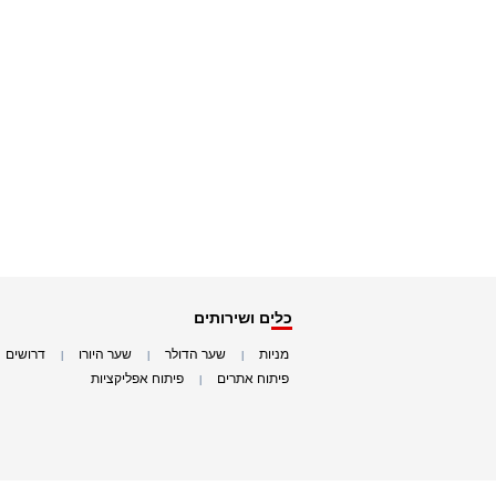
כלים ושירותים
מניות
שער הדולר
שער היורו
דרושים
|
|
|
|
פיתוח אתרים
פיתוח אפליקציות
|
|