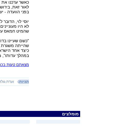
כאשר ערכנו את מ
לאור זאת, בירוש
בפני הוועדה - י
יוסי לוי, הדובר
לא היו מעונייני
שהמיט חמאס על 
"כשם שעיינו בדו
שהייתה משגרת יש
כיצד אחד הישראל
במהלך עדותו", מ
מצאתם טעות בכתב
תגיות:
ועדת גולד
מומלצים