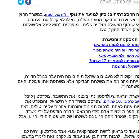
17.0, 07:49
ההסברתית בניסיון למזער את נזקי
.
במשרד החוץ
דו"ח גולדסטון
ל ראש ועדת הבדיקה מטעם האו"ם, כאילו לא קיבל את העמדה
 שיתוף הפעולה מצד ירושלים - מופרכים. "הוא קיבל אל שולחנו
ק משרד החוץ", טענו.
- המסקנות והסערה:
נותר לדמם למוות באזיקים
העידו: זה היה משחק מכור
 מאוזן ולא אובייקטיבי
ים: למה צריך 17 ועדות?
ישראל / פרשנות
: "קולות לא מעטים בישראל תוהים מה היה עלה בגורל הדו"ח,
הייתה מחרימה את משלחת הבדיקה אלא משתפת אתו פעולה. האם
שתנה?".
שרד: "נראה שגולדסטון נתן בעצמו את התשובה. גולדסטון קיבל
, שפרסם משרד החוץ הישראלי והמפרט את
רס בן 160 עמודים
ת אחת לאחת, לרבות תמונות והוכחות אחרות על ירי טילים, רצח
 והפרות זכויות אדם בידי החמאס. הדו"ח הודפס על ידי משרד
ץ ב-6,000 עותקים, שאחד מהם הגיע גם לשולחנו של השופט היהודי. הגיע, אבל
.
במשרד החוץ ציינו עוד כי בראיון לרשת האמריקאית PBS אמר גולדסטון: "היה לנו
מידע רב שהגיע מישראל... לרבות הדו"ח בן 160 עמודים, לקחנו זאת לגמרי בחשבון