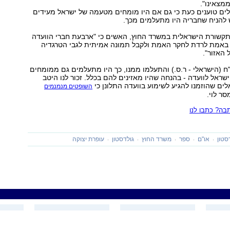
מצאינו".
לים טוענים כעת כי גם אם היו מומחים מטעמה של ישראל מעידים
ש להניח שחבריה היו מתעלמים מכך.
 לתקשורת הישראלית במשרד החוץ, האשים כי "ארבעת חברי הוועדה
ם באמת לרדת לחקר האמת ולקבל תמונה אמיתית לגבי הטרגדיה
האזור".
"ח (הישראלי - ר.ס.) והתעלמו ממנו, כך היו מתעלמים גם ממומחים
ראל לוועדה - בהנחה שהיו מאזינים להם בכלל. זכור לנו היטב
ים שהוזמנו להגיע לשימוע בוועדה התלונן כי
השופטים מנמנמים
סר לוי.
ה? כתבו לנו
סטון
או"ם
ספר
משרד החוץ
גולדסטון
עופרת יצוקה