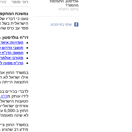
גולדסטון. התעלמות
רוני סופר
פורסם: 9.09
מהספר?
צילום: רויטרס
נמשכת המתקפה 
טענו כי דבריו ש
הישראלית בשל אי
שתף בפייסבוק
ספר עב כרס שהפי
דו"ח גולדסטון 
העדויות: איאד 
תושבי הדרום ש
חמאס: הדו"ח לא
מקורבי אולמרט תוה
הדו"ח מסוכן ל
במשרד החוץ אמרו
אילו ישראל לא 
התוצאה הייתה מ
לדברי בכירים במ
לידו עותק מ
דו"ח עב כ
הטענות הישראליו
אזרחים ישראליים
החו
לא שינה מאומה"