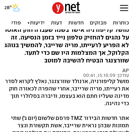
הבושות של שוורצנגר: אשתו
נהגה עם הסלולרי
מושל קליפורניה אישר בשנה שעברה חוק האוסר
על נהגים להחזיק טלפון נייד בזמן הנסיעה. זה
לא הפריע לרעייתו, מריה שרייבר, להמשיך בנוהג
הקלוקל, אך המצלמות היו שם כדי לתעד.
שוורצנגר הבטיח להשיבה למוטב
AP
עודכן: 15.10.09, 00:41
מושל קליפורניה, ארנולד שוורצנגר, נאלץ לקרוא לסדר
את רעייתו, מריה שרייבר, אחרי שהפרה לכאורה חוק
מדינה שעליו חתם הוא בעצמו, ודיברה בסלולרי תוך
כדי נהיגה.
אתר חדשות הבידור TMZ פרסם שלשום (יום ג') שתי
תמונות שבהן נראית שרייבר, אשת תקשורת ונצר