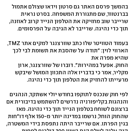
בהמשך פרסם האתר גם סרטון וידאו שצולם אתמול
בברנטווד, שם מתגוררת המשפחה. בסרט נראית
שרייבר שוב מחזיקה את הטלפון הנייד קרוב לאוזנה,
תוך כדי נהיגה. שרייבר לא הגיבה על הפרסומים.
בעמוד הטוויטר שלו כתב שוורצנגר למקים אתר TMZ,
הארווי לוין: "תודה על שהסבת את תשומת לבי לכך
שהיא מפרה את
החוק. אפעל במהירות". דוברו של שוורצנגר, ארון
מקליר, אמר כי בדבריו אלה התכוון המושל שיבקש
מרעייתו להחזיק את הטלפון תוך כדי נהיגה.
לפי חוק שנכנס לתוקפו בחודש יולי אשתקד, הנהגים
והנהגות בקליפורניה נדרשים להשתמש בדיבורית אם
ברצונם לשוחח בטלפון הנייד תוך כדי נהיגה. מאז
שהחוק הוחל, נרשמו במדינה יותר מ-150 אלף דו"חות
בגין הפרתו. אם שרייבר היתה נתפסת בידי המשטרה,
היה עליה לשלם קנס בשווי 300 דולרים לפחות.