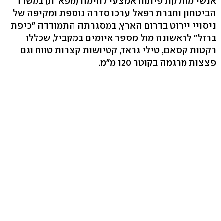
אנשי מחלקת פיתוח אמצעי לחימה (מפא"ת) במשרד
הביטחון וחברת רפאל ערכו סדרה נוספת ומקיפה של
ניסויי יירוט בדרום הארץ, במסגרתה התמודדה "כיפת
ברזל" לראשונה מול מספר איומים במקביל, שכללו
רקטות קסאם, טילי גראד, קטיושות קצרות טווח וגם
פצצות מרגמה בקוטר 120 מ"מ.