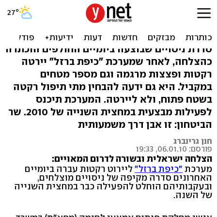
"כיפת ברזל" מושלמת: תוצב
בשטח כבר השנה
סדרת ניסויים שבוצעה ביומיים החולפים הוכתרה
כהצלחה, לאחר שמערכת "כיפת ברזל" יירטה
רקטות ופצצות מרגמה וגם מספר מטחים
במקביל. היא גם ידעה להבחין מתי תיפול רקטה
בשטח פתוח, ולא ליירטה. המערכת תיכנס
לפעילות מבצעית במחצית השנייה של 2010. שר
הביטחון: זו אבן דרך משמעותית
חנן גרינברג
פורסם: 06.01.10, 19:33
הצלחה ישראלית ובשורה לדרום המאויים:
מערכת
"כיפת ברזל"
ליירוט רקטות עברה ביומיים
האחרונים סדרה מקיפה של ניסויים מוצלחים,
ובעקבותיהם הוחלט להפעילה כבר במחצית השנייה
של השנה.