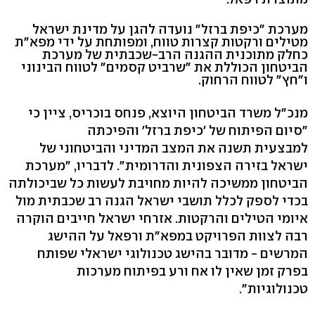
מערכת "כיפת ברזל" נועדה להגן על מדינת ישראל
מטילים ורקטות קצרות טווח, ומפותחת על ידי מפא"ת
כחלק מתוכנית ההגנה הרב-שכבתית של מערכת
הביטחון הכוללת את "שרביט קסמים" לטווח הבינוני
ו"חץ" לטווח הרחוק.
מנכ"ל משרד הביטחון היוצא, פנחס בוכריס, ציין כי
"סיום הפיתוח של 'כיפת ברזל' והפיכתה
למבצעית תשנה את המצב המדיני והביטחוני של
ישראל בזירה הצפונית והדרומית". לדבריו, "מערכת
הביטחון ממשיכה להיות מחויבת לעשות כל שביכולתה
בכדי לספק לכלל תושבי ישראל הגנה רב שכבתית מול
איומי הטילים והרקטות. אזרחי ישראל חייבים הוקרה
רבה לצוות הפרויקט במפא"ת ורפאל על ההישג
המרשים - מדובר בהישג טכנולוגי ישראלי שפותח
בפרק זמן שאין לו אח ורע בפיתוח מערכות
טכנולוגיות".