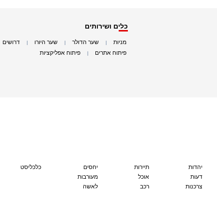
כלים ושירותים
מניות
שער הדולר
שער היורו
דרושים
|
|
|
|
פיתוח אתרים
פיתוח אפליקציות
|
|
יהדות
תיירות
יחסים
כלכליסט
דעות
אוכל
מעורבות
צרכנות
רכב
לאשה