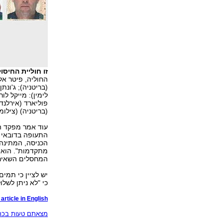
זו חוליית החיסו
החוליה, פיטר אלו
(בריטניה); ג'ונת
לימין): מייקל לורנ
פוליארד (אירלנד)
(בריטניה) (צילומים: 
עוד אמר מפקד ה
הכניסה, המתינה 
מתקדמות". הוא 
המחסלים השאירו
יש לציין כי תמי
כי "לא ניתן לש
article in English
מצאתם טעות בכתב