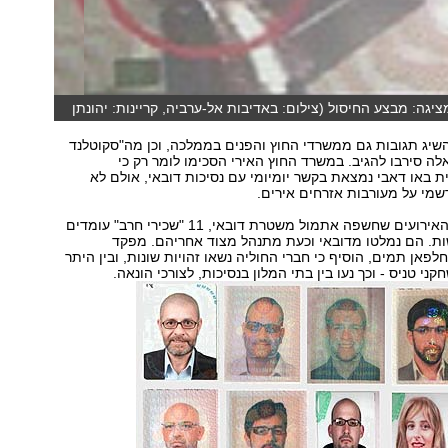
גה: מבצע החיסול (צילום: באדיבות אל-ערביה, קריינות: יהונתן
השיג תגובות גם ממשרדי החוץ והפנים בממלכה, וכן מה"סקוטלנד
אלה סירבו להגיב. במשרד החוץ האירי הסכימו לומר רק כי
ת באו דאבי נמצאת בקשר יומיומי עם נסיכות דובאי, אולם לא
שמי על מעורבות אזרחים אירים.
לפי השתלשלות האירועים שחשפה אתמול משטרת דובאי, 11 "שכירי חרב" עומדים
ת. הם נמלטו מדובאי וכעת מתנהל מצוד אחריהם. מפקד
פאן תמים, הוסיף כי חברי החוליה נשאו זהויות שונות, ובין היתר
ני טניס - וכך נעו בין בתי המלון בנסיכות, לצורכי הונאה.