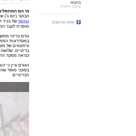
בדובאי
צילום: רויטרס
מי הם המחסלים
הבוקר (יום ג') 
של בכיר ה
החיסול
שתף בפייסבוק
מופנית לעבר המו
גורם בריטי ממשלת
במסדרונות הממ
בריטיים, שלושה 
כנראה מפקד החו
הגורם ציין כי ה
בסוכני מוסד שהש
הבריטיים.