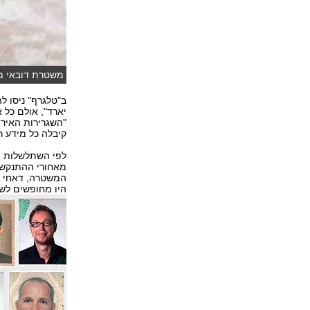
משטרת דובאי מצי
ובר)
ב"טלגרף" ניסו ל
יארד", אולם כל 
"השגרירות האירי
קיבלה כל מידע ר
מאחורי ההתנקשו
המשטרה, דאחי חל
היו מחופשים לשחק