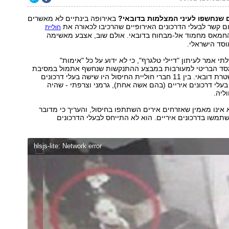
 שנחשפו לעיני המצלמות בדובאי?
באירופה בינתיים לא מאשרים
שום קשר לבעלי הדרכונים האירופיים שהרכיבו לכאורה את
חוליית
חמאס מחמוד אל-מבחוח בדובאי. אולם שוב, אצבע מאשימה
סד הישראלי.
י אמר לעיתון "דיילי טלגרף", כי לא ידוע על כל "אימות"
סד הבריטי למעורבות במבצע ההתנקשות שנחשף אתמול במסיבת
עיתונאים של משטרת דובאי. בין 11 חברי חוליית החיסול היו שישה בעלי דרכונים
בעלי דרכונים איריים (בהם אשה אחת), גרמני וצרפתי - שהיה
ליה.
וא אינו מאמין שאזרחים אירים השתתפו בחיסול, והעריך כי מדובר
תמשו בדרכונים איריים. הוא לא התייחס לבעלי הדרכונים
hlsjs-lite: Network error