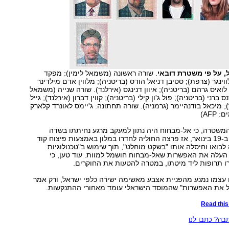
ל, על פי משטרת דובאי
. שורה ראשונה (משמאל לימין): מפקד
וינגר (צרפת); סטיבן דניאל הודס (בריטניה); מלווין אדם מילדינר
ן לואיס גרהם (בריטניה); איוון דנינגס (אירלנד). שורה שנייה (משמאל
ס ברני (בריטניה); פול ג'ון קילי (בריטניה); קווין דברון (אירלנד); גייל
; מיכאל בודנהיימר (גרמניה). שורה תחתונה: ג'יימס לאונרד קלארק
AFP)
משטרה, כי אל-מבחוח היה נתון למעקב מרגע נחיתתו בשדה
התעופה בדובאי ב-19 בינואר, אז פרצה החוליה לחדרו במלון באמצעות פיצוח קוד
לבואו וחיסלה אותו "בשקט מוחלט", תוך שימוש ב"טכנולוגיות
העלה את האפשרות שאל-מבחוח חושמל למוות. עוד טען, כי
 תרופות ליד מיטתו, במטרה להטעות את החוקרים.
ם עצמו נמנע מהפניית אצבע מאשימה ישירה כלפי ישראל, ורק אמר
לול את האפשרות" שהמוסד הישראלי עומד מאחורי ההתנקשות.
Read this 
ה? כתבו לנו