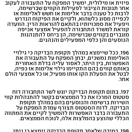
פיזית או מילולית, ימשיך המפקח על התעבורה לעקוב
אחר תגובות הציבור לפעילות הקווים שברשימה,
לרבות כל טענה בדבר אלימות או חשש לאלימות או
לכפייה מסוג כלשהוא, ולקיים את הפיקוח הנדרש
ויפעיל את סמכויותיו בהתאם להוראות הדין. הוועדה
קוראת למשרד התחבורה להפעיל אמצעי אכיפה
מוגברים בקווים שברשימה, הן ביחס להתנהגות
הנוסעים והן כלפי המפעילים והנהגים.
196. ככל שיימצא במהלך תקופת הבדיקה כי גילויי
האלימות נמשכים, יבחן המפקח על התעבורה את
האפשרות, בין היתר, לאסור עליה בדלת האחורית
באותם קווים בהם התקיימו גילוי אלימות או כפיה,
לבטל את הפעלת הקו אותו מפעיל, או כל אמצעי הולם
אחר.
197. בתום תקופת הבדיקה יוגש לשר התחבורה דוח
סטטוס המרכז את כל הממצאים בקשר להתנהלות קווי
השירות ברשימה והנוסעים בהם במהלך תקופת
הבדיקה. לדוח הסטטוס תצורף עמדת המפקח על
התעבורה בדבר האפשרות להמשיך לקיים את המתווה
הכללי שהוצע בהמלצות אלה, לנוכח הממצאים.
198. במידה שלאחר תקופת הבדיקה יימצא כי ניתן