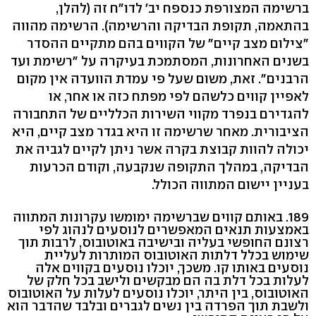
ברשימה המצורפת כנספח יב' לדו"ח זה (להלן,
בהתאמה, תקופת הבדיקה והרשימה). הרשימה מהווה
"צילום מצב קיים" של הקווים בהם מתקיים ההסדר
בשנים האחרונות, המסתמכת בעיקרה על "רשימת ועד
הרבנים". זאת, משום שעל פי עמדת הוועדה אין מקום
לאפיין קווים כלשהם לפי מפתח כזה או אחר, או
להגדירם בנפרד מקווי השירות הכלליים של התחבורה
הציבורית. מאחר שרשימה זו היא בגדר מצב קיים, היא
יכולה להוות קבוצת בקרה אשר ניתן לקיים לגביה את
הבדיקה, במהלך התקופה שנקבעה, וקודם הכרעות
בעניין יישום המתווה הכולל.
189. באותם קווים שברשימה ימומשו עקרונות המתווה
באמצעות תנאים המאפשרים לנוסעים לנהוג לפי
רצונם החופשי בעליה ובישיבה באוטובוס, לרבות תוך
שימוש בכלל דלתות האוטובוס המותרות לעליית
נוסעים באותו קו. משכך, יוכלו נוסעים בקווים אלה
לעלות בכל דלת בה הם מבקשים ולישב בכל חלק של
האוטובוס, בין היתר, יוכלו נוסעים לעלות על האוטובוס
ולשבת תוך הפרדה בין נשים לגברים ובלבד שהדבר הוא