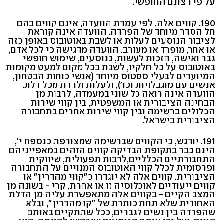
על פי רצונם החופשי.
190. קווים אלה, לפי עמדת הוועדה, אינם קווים בהם
חל הסדר מיוחד של הפרדה. הוועדה אינה קוראת
לציבור הנוסעים לעלות או לשבת באוטובוס באופן כזה
או אחר, מופרד או מעורב. הוועדה מדגישה כי לכל אדם,
גבר ואישה, הזכות לעשות, כנוסעים, שימוש חופשי
באוטובוס על כל חלקיו, לשבת בכל מקום למעט מקומות
המיועדים לבעלי סטטוס מיוחד (אנשי כוחות הבטחון,
אנשים עם מוגבלויות וכו'), ולעלות ולרדת מכל דלת.
הוועדה אינה רואה כל שוני במעמדה, לרבות מן
הבחינה הציבורית או המשפטית, בין קווי שירות
הכלולים ברשימה ובין קווי שירות אחרים בתחבורה
הציבורית בישראל.
191. יודגש, כי הקווים שברשימה שמצורפת כנספח י',
הינם כבר בתקופת הבדיקה קווים הזהים במאפייניהם
התחבורתיים הכלליים,לרבות תפעולית, שיווקית
ופרסומית לכלל קווי האוטובוס המנויים על התחבורה
הציבורית. קווים אלה לא יוגדרו כ"קווי מהדרין" או
קווים ייעודיים לאוכלוסיה זו או אחרת, קרי - בשונה מן
המצב הקיים - בקווים אלה מתאפשרת עליה מן הדלת
האחורית שלא תחת כותרת של "קו מהדרין", ובלא
שהפרדה בין נשים לגברים, ככל שתתקיים באותם