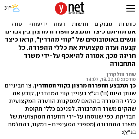
קווי מהדרין - המדריך המלא
לנוסע(ת)
אם תהיתם כיצד תתבצע הפרדה מרצון בין גברים
ונשים באוטובוסים של "קווי מהדרין", קראו כיצד
קבעה ועדה מקצועית את כללי ההפרדה. כל
חריגה מכך, אמורה להיאכף על-ידי משרד
התחבורה
שחר הזלקורן
פורסם: 18.02.10, 14:07
כך תתבצע ההפרדה מרצון בקווי המהדרין.
צו הביניים
שנתן היום (ה') בג"ץ בעניין קווי המהדרין, קובע את
כללי ההפרדה בהתאם למסקנות הוועדה המקצועית
שהקים משרד התחבורה. לפניכם כללי תקופת
הבדיקה, כפי שנוסחו על-ידי הוועדה המקצועית של
משרד התחבורה (מספרי הסעיפים - במקור, בהחלטת
בג"ץ):