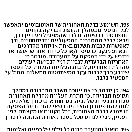
193. השימוש בדלת האחורית של האוטובוסים יתאפשר
לכל הנוסעים במהלך תקופת הבדיקה בקווים
המפורטים ברשימה, ובלבד שהמפעיל מעוניין בכך,
וידאג לכלל ההסדרים התפעוליים והביטחוניים, וכן
לאפשרות לגבות תשלום באחת או יותר מהדרכים
הבאות: מנקב, כרטיסן ו/או כל סידור אחר שיאושר או
יידרש על ידי המפקח על התעבורה. מובהר כי
האחריות הבלעדית לגביית דמי הנסיעה לעולים
מהדלת האחורית, לרבות העלויות הנלוות וכל הפסד
שינבע מכך לרבות עקב המשתמטות מתשלום, תחול על
המפעיל בלבד.
194. כן יובהר, כי אם ייווכח משרד התחבורה במהלך
תקופת הבדיקה, כי התרת העלייה מהדלת האחורית
מעוררת בעיות של גביה, בטיחות או ביטחון שלא ניתן
לתת להם פיתרון הוא יהיה רשאי להורות על הפסקת
השימוש בדלת האחורית, בכל הקווים או מקצתם, לפי
העניין, מבלי לגרוע מכל סמכות אחרת הנתונה לו כדין.
195. הואיל והוועדה מגנה כל גילוי של כפייה ואלימות,