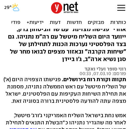
מיטשל באזור: שבוע של
שיחות קרבה ודילוגים
אחרי "פגישה מצוינת" עם שר הביטחון ברק,
ייוועד היום השליח מיטשל עם רה"מ נתניהו. גם
בצד הפלסטיני נערכות הכנות לתחילתן של
"שיחות הקרבה" ובאזור מצפים לבואו מחר של
סגן נשיא ארה"ב, ג'ו ביידן
רוני סופר ועלי ואקד
פורסם: 07.03.10, 00:33
תקווה וקורת רוח בירושלים.
פגישתו הצפויה היום (א')
של השליח מיטשל עם ראש הממשלה נתניהו, מסמנת
את תחילת השיחות העקיפות עם הפלסטינים. ישראל
מצפה עתה להודעה פלסטינית ברורה בסוגיה זאת.
אמש נחת בישראל השליח האמריקני ג'ורג' מיטשל,
לאחר מה שהגדיר נתניהו כ"הבשלת התנאים לתחילת