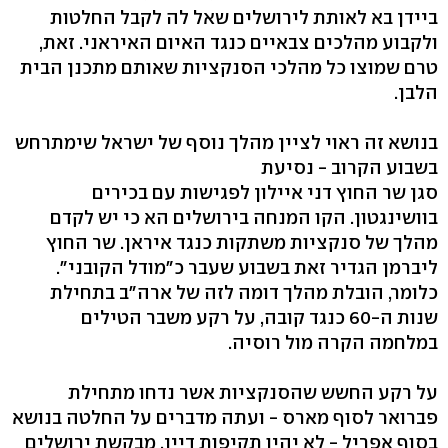
ביידן בא לאותת לירושלים שאל לה לקבל החלטות
ולקבוע מהלכים צבאיים כנגד האיום האיראני. זאת,
טרם שמוצו כל מהלכי הסנקציות שאותם מתכנן הבית
הלבן.
בנושא זה ראוי לציין מהלך נוסף של ישראל שימתרחש
בשבוע הקרוב - נסיעת
סגן שר החוץ דני איילון לפגישות עם בכירים
בוושינגטון. הקו המנחה בירושלים הא כי יש לקדם
מהלך של סנקציות משתקות כנגד איראן. שר החוץ
ליברמן הגדיר זאת בשבוע שעבר כ"מודל הקובני".
כלומר, הובלת מהלך דומה לזה של ארה"ב בתחילת
שנות ה-60 כנגד קובה, על רקע משבר הטילים
במלחמה הקרה מול רוסיה.
על רקע החשש שהסנקציות אשר נדחו מתחילת
פברואר לסוף מארס - ועתה מדברים על החלטה בנושא
בסוף אפריל - לא יהיו תקיפות דיין, מבקשת ירושלים