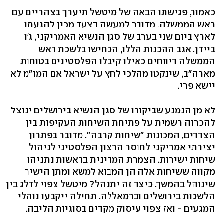
כאמור, פגישתו הבאה של מיטשל תיערך בצהריים עם
ראש הממשלה. מדובר למעשה בצעד מכין להגעתו
לארץ ביום שני בערב של סגן הנשיא האמריקני, ג'ו
ביידן. אגב ההכנות הללו, הכחישו בלשכת ראש
הממשלה דיווחים כאילו קיבלו הפלסטינים בטוחות
מארה"ב, שינקטו מהלכי לחץ על ישראל אם המו"מ לא
יישא פרי.
לא מן הנמנע שביקורו של סגן הנשיא בירושלים ינוצל
להכרזה רשמית על פתיחת השיחות העקיפות בין
הצדדים, המכונות "שיחות קרבה". מדובר בפתרון
יצירתי אמריקני לחוסר הרצון הפלסטיני לניהול
שיחות ישירות. הצמרת המדינית בראשות נתניהו
מקווה ששיחות אלה הן המבוא למשא ומתן הישיר
שינוהל בהמשך. כיצד זה יתנהל? מיטשל צפוי לדלג בין
הלשכות בירושלים וברמאללה. תחילה ייקבעו נוהלי
המגעים - ואז צפוי עיסוק מקדים בסוגיות הליבה.