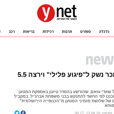
הסדר: מכר נשק ל"פיגוע פלילי" וירצה 5.5
ל שאדי עזאם, שהורשע בהסדר טיעון באספקת המטען
כננו לפי החשד להתנקש בבני משפחת אברג'יל. במקביל
ל שלושת מזמיני המטען מ"הכנופייה הירושלמית"
מוחא
פורסם: 13.04.10, 00:17