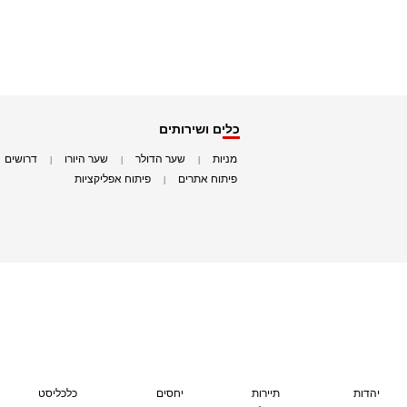
כלים ושירותים
מניות
שער הדולר
שער היורו
דרושים
|
|
|
|
פיתוח אתרים
פיתוח אפליקציות
|
|
יהדות
תיירות
יחסים
כלכליסט