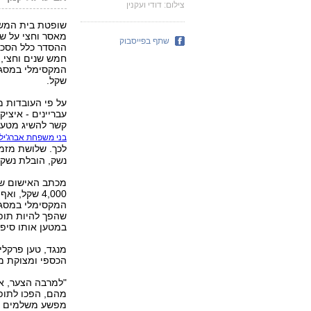
צילום: דודי ועקנין
שופטת בית המשפט
מאסר וחצי על ש
שתף בפייסבוק
ההסדר כלל הסכמ
חמש שנים וחצי, 
שקל.
עבריינים - איציק
קשר להשיג מטען
בני משפחת אברג'יל
לכך. שלושת מזמ
נשק, הובלת נשק
מכתב האישום שב
4,000 שקל,
המקסימלי במסגרת
שהפך להיות תופע
במטען אותו סיפק
מנגד, טען פרקלי
הכספי ומצוקת מ
"למרבה הצער, א
מהם, הפכו לתופ
מפשע משלמים על