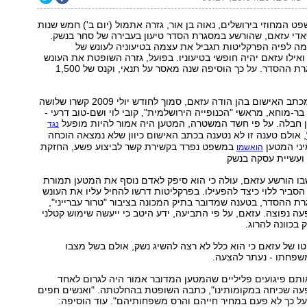
 המחוזי בירושלים, נאוה בן אור, גזרה אתמול (יום ב') חמש שנות
אדי עזאם, שהורשע במסגרת הסדר טיעון בעבירה של סחר בנשק.
ה לפיה הפרקליטות תגביל את עצמה בטיעוניה לעונש של
ואילו עזאם יהיה חופשי בטיעוניו. בפועל, גזרה השופטת את העונש
המקסימלי במסגרת ההסדר. על כך הוסיפה שנה מאסר על תנאי, וקנס של 1,500
על פי העובדות מכתב האישום בהן הודה עזאם, סמוך לחודש יולי 2009 קשרו שלושה
 בר-מוחא, מראשי "הכנופייה הירושלמית", קובי לוי ושם-טוב דרעי -
 חבלה. על פי חשד המשטרה, המטען היה אמור להיות מופעל
נגד
, אולם טענה זו לא נטענה בכתב האישום כיוון שלא נמצאה הוכחה
יני המטען
במשפט נפרד בקשירת קשר לביצוע פשע, החזקת
הואשמו
 ועשיית עסקה בנשק
ו הורשע עזאם, עולה כי הוא סיפק לאדם נוסף את המטען תמורת
 ואף הסביר ללוי כיצד להפעילו. בפרקליטות דרשו להחיל עליו את העונש
 ההסדר, בטענה שמדובר בתיק המכונה בציבור "טרור עברייני",
ה נפוצה. עזאם, על פי התביעה, ידע היטב כי ייעשה שימוש קטלני
 בכוונה להרוג.
טו של עזאם כי הוא כלל לא רצה להשיג נשק, אולם בשל מצבו
שפחתו - נעתר להצעה.
ותם פיגועים פליליים שהמטען המדובר אמור היה לגרום לאחד
עה שכיחה במקומותינו", כתבה השופטת בהחלטתה. "ואנשים חפים
 כך לא פעם במחיר חייהם והרס משפחותיהם". עוד הוסיפה: