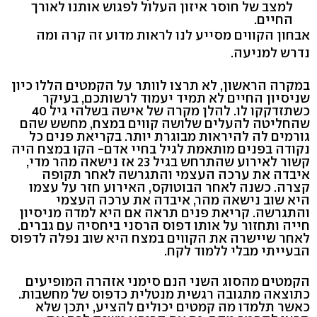
למצב של חוסר איזון העלול לפגוש אותנו לאורך
החיים.
אבחון הקווים מסייע לנו לראות מדוע זה קרה ומה
נדרש למניעה.
במקרה הראשון, לא תרצו לוותר על הקמטים הללו כיון
שניסיון החיים לא תמיד יעמוד לרשותכם, בעיקר
כשתזדקקו לו. להלן מקרה של אישה בשלהי גיל 40
שהחליטה להעלים שלושה קווים במצח, מחשש שהם
גורמים לה להיראות מבוגרת יותר. בקריאת פנים כל
נקודה בפנים מותאמת לגיל בחיי אדם- הקו במצח היה
קשור לאירוע שהתרחש בגיל 23 אז נישאה מהר מדי,
איבדה את ערכה העצמי והתגרשה לאחר תקופה
קצרה. כשנה לאחר הבוטוקס, האירוע חזר על עצמו
היא שוב נישאה מהר, איבדה את ערכה העצמי
והתגרשה. קריאת פנים תראה אם היא למדה מניסיון
חייה ותחזור על אותו דפוס הרסני ביחסיה עם גברים.
לאחר שיישרה את הקווים במצח היא שוב נפלה לדפוס
הבעייתי מבלי ללמוד לקח.
הקמטים מהסוג השני הנם סימני אזהרה המופיעים
כתוצאה מתגובה רגשית מנטלית כדפוס של מחשבות.
כאשר תלמדו מה קמטים יכולים להציע, יתכן שלא