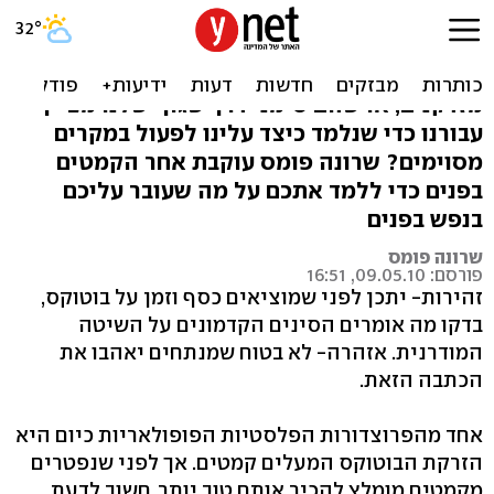
בוטוקס, כן או לא?
האם הקמטים שיש לנו על הפנים קורים כי
מזדקנים, או שהם סימני דרך שגוף שלנו מציין
עבורנו כדי שנלמד כיצד עלינו לפעול במקרים
מסוימים? שרונה פומס עוקבת אחר הקמטים
בפנים כדי ללמד אתכם על מה שעובר עליכם
בנפש בפנים
שרונה פומס
פורסם: 09.05.10, 16:51
זהירות- יתכן לפני שמוציאים כסף וזמן על בוטוקס,
בדקו מה אומרים הסינים הקדמונים על השיטה
המודרנית. אזהרה- לא בטוח שמנתחים יאהבו את
הכתבה הזאת.
אחד מהפרוצדורות הפלסטיות הפופולאריות כיום היא
הזרקת הבוטוקס המעלים קמטים. אך לפני שנפטרים
מקמטים מומלץ להכיר אותם טוב יותר. חשוב לדעת