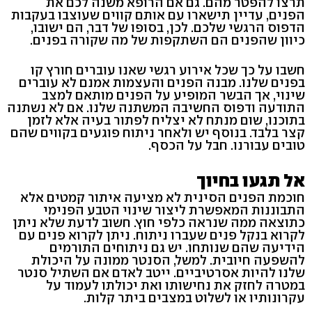
תרצו להפטר מהם. גם אם הרופא משנה לכם את
הפנים, עדיין תישארו עם אותם קווים שעוצבו בעקבות
הדפוס הרגשי שלכם. לכן, בסופו של דבר, הם ישובו,
כיוון שהפנים הם השתקפות של מה שקורה בפנים.
חשבו על כך שכל אירוע רגשי שאנו עוברים חורץ קו
בפנים שלנו. מבנה הפנים והעצמות אמנם לא עוברים
שינוי, אך הבשר המופיע על הפנים מותאם למצב
התודעה ודפוס החשיבה המשתנה שלנו. אם לא נשתנה
בתוכנו, שום מנתח לא יצליח לפתור בעיה אלא לזמן
קצר בלבד. בנוסף יש ולאחר ניתוח פוגעים בקווים שהם
טובים עבורנו. חבל על הכסף.
אל תגעו בחיוך
חוכמת הפנים הסינית לא מציעה איתור קמטים אלא
התבוננות המאפשרת ליצור שינוי הטבע הפנימי
כתוצאה ממה שנראה כלפי חוץ. חשוב לדעת שלא ניתן
לקרוא בנקל פנים שעברו ניתוח. ניתן לקרוא פנים עם
הידיעה שהם שנותחו. יש גם ניתוחים התורמים
להשפעה חיובית. למשל, הסנטר ממונה על היכולת
שלנו להיות אסרטיביים. ייטב לאדם אם השתיל סנטר
במטרה לחזק את נחישותו ואת יכולתו לעמוד על
עקרונותיו או לשלוט במצבים ביתר קלות.