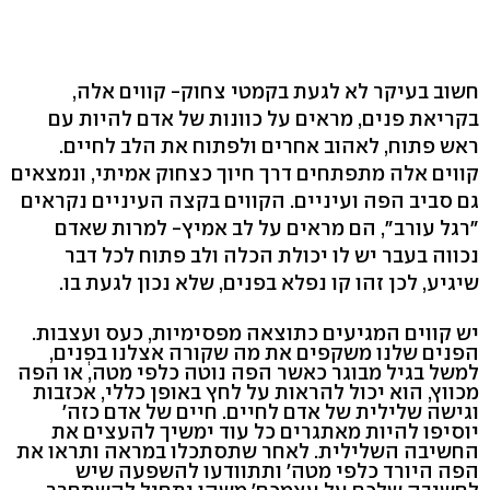
חשוב בעיקר לא לגעת בקמטי צחוק- קווים אלה,
בקריאת פנים, מראים על כוונות של אדם להיות עם
ראש פתוח, לאהוב אחרים ולפתוח את הלב לחיים.
קווים אלה מתפתחים דרך חיוך כצחוק אמיתי, ונמצאים
גם סביב הפה ועיניים. הקווים בקצה העיניים נקראים
"רגל עורב", הם מראים על לב אמיץ- למרות שאדם
נכווה בעבר יש לו יכולת הכלה ולב פתוח לכל דבר
שיגיע, לכן זהו קו נפלא בפנים, שלא נכון לגעת בו.
יש קווים המגיעים כתוצאה מפסימיות, כעס ועצבות.
הפנים שלנו משקפים את מה שקורה אצלנו בפְנים,
למשל בגיל מבוגר כאשר הפה נוטה כלפי מטה, או הפה
מכווץ, הוא יכול להראות על לחץ באופן כללי, אכזבות
וגישה שלילית של אדם לחיים. חיים של אדם כזה'
יוסיפו להיות מאתגרים כל עוד ימשיך להעצים את
החשיבה השלילית. לאחר שתסתכלו במראה ותראו את
הפה היורד כלפי מטה' ותתוודעו להשפעה שיש