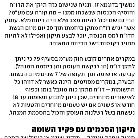
נמשיך בדוגמא זו , ונניח שנישום כזה תיקן את הדו"ח
והוסיף הכנסות שנשכחו ממנו – מה קורה עם מע"מ?
הרי גם שם יכול להיות מצב שלא היה דיווח מלא. עוסק
אשר יגיש דו"ח מתקן ביוזמתו תוך 30 יום מיום הגשת
הדו"ח למס הכנסה, יוכל לבצע תיקון ואפילו לא להיות
מחויב בקנסות בשל הדיווח המאוחר.
במקרים אחרים קובע חוק מע"מ בסעיף 79 כי ניתן
לתקן דו"ח (הן לבקשת העוסק והן ביוזמת המנהל),
קביעה או שומה תוך תקופה של 7 שנים מיום הגשתו.
הבעיה, במקרים מסוימים, הינה כאשר לא דווחו כל
התשומות – דו"ח מתקן כזה מוגבל בזמן וכפוף
לאישורים מיוחדים, שכן ניתן לתבוע תשומות עד 18
חודש או 5 שנים אם יש טעמים מיוחדים והטעות לא
נעשתה בשל רשלנות העוסק והכול בהסכמת המנהל.
תיקון הסכמים עם פקיד השומה
סוגיה אחרת עניינה – תיקון, שינוי או ביטול של הסכם