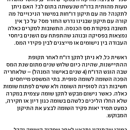
טעות מהותית בדו"ח שנעשתה בתום לב? האם ניתן
לתקנה? מה עם תיקון דו"חות במישור הניכויים? מה
קורה עם תיקון שבגינו נדרש החזר מס? על כך אין
תשובה בפקודת מס הכנסה. התשובות למקרים כאלה
נמצאות בפסיקה ובנוהג שהתפתח עם השנים ביחסי
העבודה בין נישומים או מייצגים לבין פקידי המס.
ראשית כל, לא ניתן לתקן דו"ח לאחר תקופת
ההתיישנות, שהינה כיום שלוש שנים מתום שנת המס
שבה הוגש הדו"ח (4 שנים באישור המנהל) – שלאחריה
הפכה השומה לשומה סופית. בתי המשפט מייחסים
חשיבות רבה לסופיות השומה ולא ששים לפתוח שומות
כאלה. כאשר נישום מבקש לתקן שומה עצמית במקרה
שלא החלו הליכים כלשהם בשומה כגון דיון או חקירה,
כמעט תמיד יאות פקיד השומה לבצע את התיקון
המבוקש.
כמובן שהתיקון יתבצע לאחר שפקיד השומה יקבל