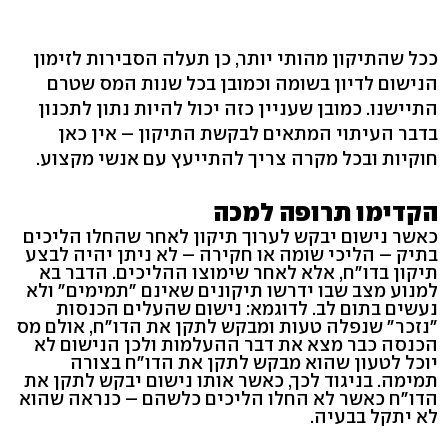
ככל שהתיקון מהותי יותר, כן תעלה הסבירות לזימון
הנישום לדיון בשומה וכמובן בכל שנות המס שטרם
התיישנו. כמובן שעניין כזה יכול להיות נתון לתכנון
בדבר העיתוי המתאים לבקשת התיקון – אין כאן
חוקיות ובכל מקרה צריך להתייעץ עם אנשי מקצוע.
הקדימו תרופה למכה
כאשר נישום יבקש לערוך תיקון לאחר שהחלו הליכים
בתיק – הליכי שומה או חקירה – לא ניתן יהיה לבצע
תיקון בדו"ח, אלא לאחר שימוצו ההליכים. הדבר בא
למנוע מצב שבו ידרשו תיקונים שאינם "תמימים" ולא
נעשים בתום לב. לדוגמא: נישום שהעלים הכנסות
"נזכר" שנפלה טעות ומבקש לתקן את הדו"ח, אולם מס
הכנסה כבר מצא את דבר ההעלמות ולכן הנישום לא
יוכל לטעון שהוא מבקש לתקן את הדו"ח בצורה
תמימה. בניגוד לכך, כאשר אותו נישום יבקש לתקן את
הדו"ח כאשר לא החלו הליכים כלשהם – כנראה שהוא
לא יתקל בבעיה.