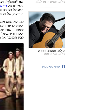
את "המלך", ועכ
צילום: חנניה הרמן, לע"מ
פטירתו של
רבי ש
המגולל בשירה וב
הידיעה, של כל מ
כמו לא מעט אמני
עשתה דמותו של 
וכסהרורית בשל ד
לבין המעבר אל ח
אזולאי. הממתק החדש
צילום: אלי הרפנס
שתף בפייסבוק