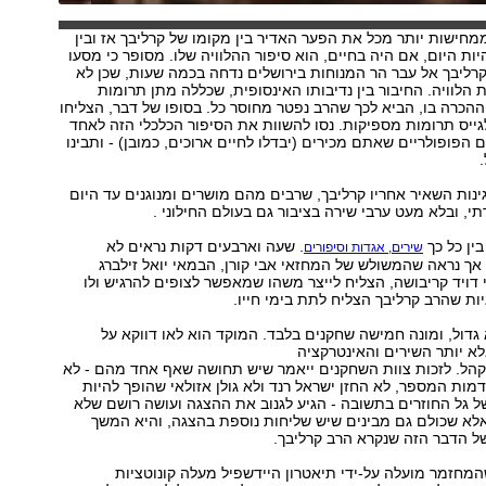
ישות יותר מכל את הפער האדיר בין מקומו של קרליבך אז ובין
יות היום, אם היה בחיים, הוא סיפור ההלוויה שלו. מסופר כי מסעו
רליבך אל עבר הר המנוחות בירושלים נדחה בכמה שעות, שכן לא
 הלוויה. החיבור בין נדיבותו האינסופית, שכללה מתן תרומות
 ההכרה בו, הביא לכך שהרב נפטר מחוסר כל. בסופו של דבר, הצליחו
ייס תרומות מספיקות. נסו להשוות את הסיפור הכלכלי הזה לאחד
 הפופולריים שאתם מכירים (יבדלו לחיים ארוכים, כמובן) - ותבינו
ינות השאיר אחריו קרליבך, שרבים מהם מושרים ומנוגנים עד היום
י, ובלא מעט ערבי שירה בציבור גם בעולם החילוני .
ין כל כך
. שעה וארבעים דקות נראים לא
שירים, אגדות וסיפורים
אך נראה שהמשולש של המחזאי אבי קורן, הבמאי יואל זילברג
 דויד קריבושה, הצליח לייצר משהו שמאפשר לצופים להרגיש ולו
ת שהרב קרליבך הצליח לתת בימי חייו.
דול, ומונה חמישה שחקנים בלבד. המוקד הוא לאו דווקא על
א יותר השירים והאינטרקציה
קהל. לזכות צוות השחקנים ייאמר שיש תחושה שאף אחד מהם - לא
דמות המספר, לא החזן ישראל רנד ולא גולן אזולאי שהופך להיות
גל החוזרים בתשובה - הגיע לגנוב את ההצגה ועושה רושם שלא
אלא שכולם גם מבינים שיש שליחות נוספת בהצגה, והיא המשך
ל הדבר הזה שנקרא הרב קרליבך.
חזמר מועלה על-ידי תיאטרון היידשפיל מעלה קונוטציות