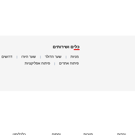
כלים ושירותים
מניות
שער הדולר
שער היורו
דרושים
|
|
|
|
פיתוח אתרים
פיתוח אפליקציות
|
|
יהדות
תיירות
יחסים
כלכליסט