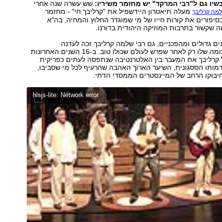
שיו גם ל"רבי המרקד" יש מחזמר משיריו:
שש עשרה שנה אחרי
מעלה תיאטרון היידשפיל את "קרליבך חי" - מחזמר
למה קרליבך
סיפורים את קורות חייו של מי שמוגדר החלוץ והמחיה, בה"א
ה שקשור בתרבות המוזיקה היהודית בדורנו.
ם גדולים ומהפכניים, גם רבי שלמה קרליבך זכה לעדנה
ולפופולריות העצומה שלו רק לאחר שפרש לעולם שכולו טוב. ב-16 השנים האחרונות
קרליבך את המעבר בין האלטרנטיבה שנתפסה לעתים כפריקית
מותו הססגונית, השיער הארוך האהבה שהרעיף לכל מי שסביבו,
יבוקו הרחב של המיינסטרים הממסדי הדתי.
hlsjs-lite: Network error