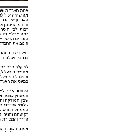
אחת האגדות שממח
מה שהיה יכול לה
האחרון של הרב ק
היה מי שיממן את
רבות, לבין חוסר
כמה מתלמידיו לג
הזמרים החסידיים
היטב את ההבדל.
כאלף שירים ומנג
ברחבי העולם הדת
לא קלה הבחירה ב
מספיקים בעליל, 
והמנהל המוזיקלי
במעט את האנרגיו
הקאסט עצמו לא ג
המשחק עצמו, אל
שבין המוזיקה וה
שלומי גולדברג ב
הממתק החדש של 
רק שהם נהנים, 
הדרך והמסורת ש
אמנם העובדה שהמ