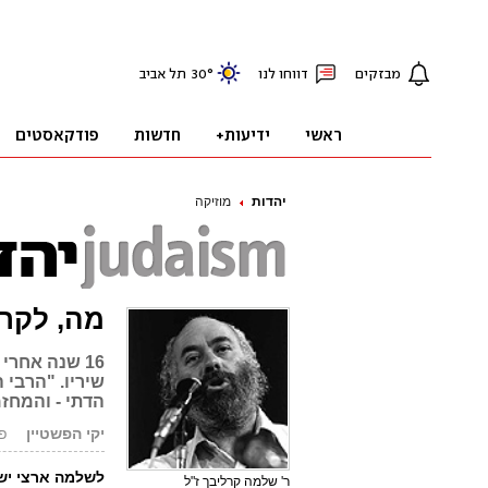
יהדות
מוזיקה
מה, לקר
16 שנה אחר
שיריו. "הרבי
הדתי - והמחזמ
יקי הפשטיין
פורס
לשלמה ארצי יש
ר' שלמה קרליבך ז"ל