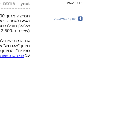
בדרך לגמר
ynet
פורסם: 03.09.10, 09:33
שתף בפייסבוק
הגיעו לגמר - וכ
שלהלן תוכלו לסמ
(שיזכה ב-2,500 שקל) ומיהם סגניו (שיזכו ב-1,500 וב-750 שקל).
חידון "אגדתא" ש
ספרים". החידון 
על
זוכי השנה שעב