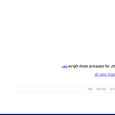
ה. על המנצחים תוכלו לקרוא
.
כאן
ה? כתבו לנו
דית
אגדתא
ספר