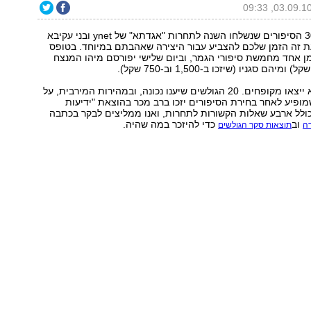
חמישה מתוך 300 הסיפורים שנשלחו השנה לתחרות "אגדתא" של ynet ובני עקיבא
עת זה הזמן שלכם להצביע עבור היצירה שאהבתם במיוחד. בטופס
ן אחד מחמשת סיפורי הגמר, וביום שלישי יפורסם מיהו המנצח
גם המצביעים לא ייצאו מקופחים. 20 הגולשים שיענו נכונה, ובמהירות המירבית, על
מופיע לאחר בחירת הסיפורים יזכו ברב מכר בהוצאת "ידיעות
כולל ארבע שאלות הקשורות לתחרות, ואנו ממליצים לבקר בכתבה
וב
כדי להיזכר במה שהיה.
רה
תוצאות סקר הגולשים