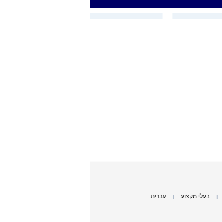
בעלי מקצוע
עברית
|
|