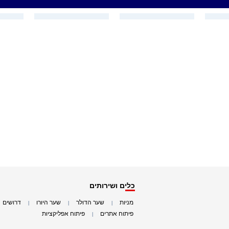
כלים ושירותים
מניות
שער הדולר
שער היורו
דרושים
|
|
|
|
פיתוח אתרים
פיתוח אפליקציות
|
|